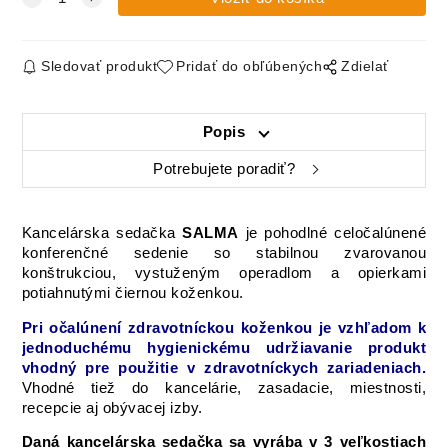
Sledovať produkt
Pridať do obľúbených
Zdielať
Popis
Potrebujete poradiť?
Kancelárska sedačka
SALMA
je pohodlné
celočalúnené
konferenčné
sedenie
so stabilnou
zvarovanou
konštrukciou
,
vystuženým
operadlom
a
opierkami
potiahnutými
čiernou
koženkou.
Pri
očalúnení
zdravotníckou
koženkou
je vzhľadom
k
jednoduchému
hygienickému
udržiavanie
produkt
vhodný
pre
použitie
v zdravotníckych
zariadeniach.
Vhodné
tiež
do
kancelárie
,
zasadacie
,
miestnosti,
recepcie
aj
obývacej izby
.
Daná kancelárska sedačka sa vyrába v 3 veľkostiach