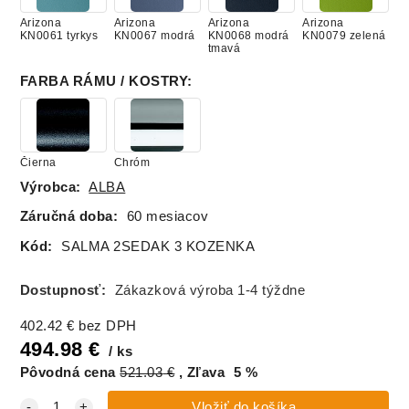
Arizona
Arizona
Arizona
Arizona
KN0061 tyrkys
KN0067 modrá
KN0068 modrá
KN0079 zelená
tmavá
FARBA RÁMU / KOSTRY
:
Arizona
Arizona
KN0096
KN0080 biela
maslová
Čierna
Chróm
Výrobca:
ALBA
Záručná doba:
60 mesiacov
Kód:
SALMA 2SEDAK 3 KOZENKA
Dostupnosť:
Zákazková výroba 1-4 týždne
402.42
€
bez DPH
494.98
€
ks
Pôvodná cena
521.03
€
Zľava
5
%