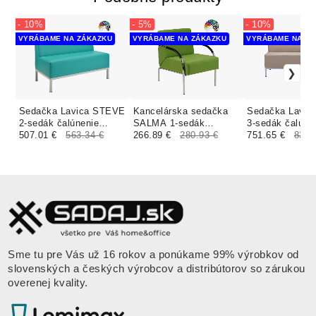
- 10%
- 5%
- 10%
VYRÁBAME NA ZÁKAZKU
VYRÁBAME NA ZÁKAZKU
VYRÁBAME NA ZÁ
Sedačka Lavica STEVE
Kancelárska sedačka
Sedačka Lavi
2-sedák čalúnenie
SALMA 1-sedák
3-sedák čalúne
BOMBAY
507.01 €
563.34 €
čalúnenie KOŽENKA
266.89 €
280.93 €
KOŽENKA Ariz
751.65 €
835.
Arizona
Sme tu pre Vás už 16 rokov a ponúkame 99% výrobkov od
slovenských a českých výrobcov a distribútorov so zárukou
overenej kvality.