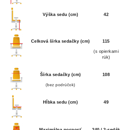
Výška sedu (cm)
42
Celková šírka sedačky (cm)
115
(s opierkami
rúk)
Šírka sedačky (cm)
108
(bez podrúčok)
Hĺbka sedu (cm)
49
Maximálna nosnosť
240 / 2-sedák