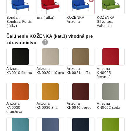
Bondai,
Era (látka)
KOŽENKA
KOŽENKA
Bombay, Fortis
Arizona
Silvertex,
(látky)
Valencia
Čalúnenie KOŽENKA (kat.3) vhodná pre
zdravotníctvo
:
Cura, Lucky
KOŽA
Suedine (látka)
Bondai,
(látka)
Bombay, Fortis
(látky)
Arizona
Arizona
Arizona
Arizona
KN0010 čierna
KN0020 béžová
KN0021 coffe
KN0025
červená
Era (látka)
KOŽENKA
KOŽENKA
Cura, Lucky
Arizona
Silvertex,
(látka)
Valencia
Arizona
Arizona
Arizona
Arizona
KN0030
KN0036 žltá
KN0040 bordo
KN0052 šedá
oranžová
KOŽA