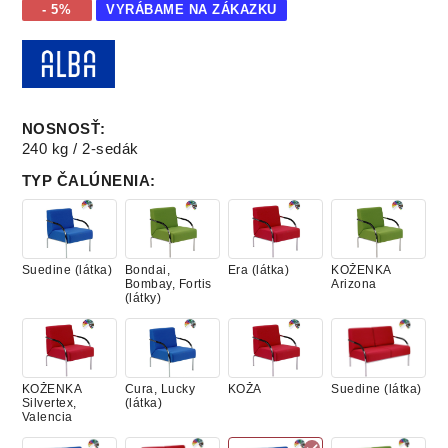
- 5%
VYRÁBAME NA ZÁKAZKU
NOSNOSŤ
:
240 kg / 2-sedák
TYP ČALÚNENIA
:
Suedine (látka)
Bondai,
Era (látka)
KOŽENKA
Bombay, Fortis
Arizona
(látky)
KOŽENKA
Cura, Lucky
KOŽA
Suedine (látka)
Silvertex,
(látka)
Valencia