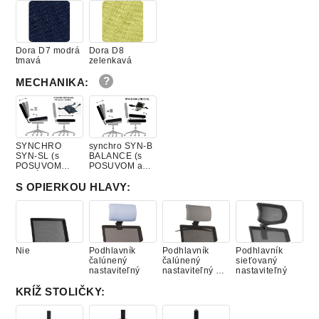
Dora D7 modrá
Dora D8
tmavá
zelenkavá
MECHANIKA
:
SYNCHRO
synchro SYN-B
SYN-SL (s
BALANCE (s
POSUVOM
POSUVOM a
SEDÁKU)
náklonom
SEDÁKU)
S OPIERKOU HLAVY
:
Nie
Podhlavník
Podhlavník
Podhlavník
čalúnený
čalúnený
sieťovaný
nastaviteľný
nastaviteľný +
nastaviteľný
vešiak
KRÍŽ STOLIČKY
: