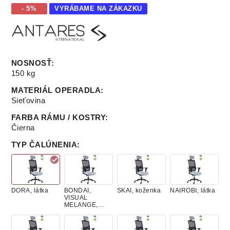
- 5%
VYRÁBAME NA ZÁKAZKU
NOSNOSŤ
:
150 kg
MATERIÁL OPERADLA
:
Sieťovina
FARBA RÁMU / KOSTRY
:
Čierna
TYP ČALÚNENIA
:
DORA, látka
BONDAI,
SKAI, koženka
NAIROBI, látka
VISUAL
MELANGE,
látky