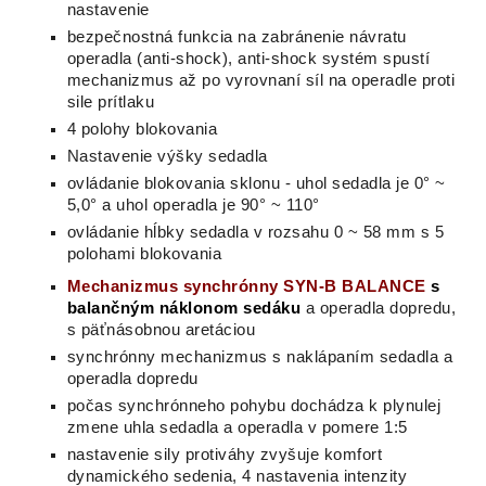
nastavenie
bezpečnostná funkcia na zabránenie návratu
operadla (anti-shock), anti-shock systém spustí
mechanizmus až po vyrovnaní síl na operadle proti
sile prítlaku
4 polohy blokovania
Nastavenie výšky sedadla
ovládanie blokovania sklonu - uhol sedadla je 0° ~
5,0° a uhol operadla je 90° ~ 110°
ovládanie hĺbky sedadla v rozsahu 0 ~ 58 mm s 5
polohami blokovania
Mechanizmus
synchrónny
SYN
-B BALANCE
s
balančným náklonom sedáku
a operadla dopredu,
s
päťná
sobnou
aretáciou
synchrónny mechanizmus s naklápaním sedadla a
operadla dopredu
počas synchrónneho pohybu dochádza k plynulej
zmene uhla sedadla a operadla v pomere 1:5
nastavenie sily protiváhy zvyšuje komfort
dynamického sedenia, 4 nastavenia intenzity