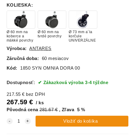
(skrutka)
KOLIESKA
:
Ø 60 mm na
Ø 60 mm na
Ø 73 mm a´la
koberce a
tvrdé povrchy
korčule
mäkké povrchy
UNIVERZÁLNE
Výrobca:
ANTARES
Záručná doba:
60 mesiacov
Kód:
1850 SYN OMNIA DORA 00
Dostupnosť:
Zákazková výroba 3-4 týždne
217.55
€
bez DPH
267.59
€
ks
Pôvodná cena
281.67
€
Zľava
5
%