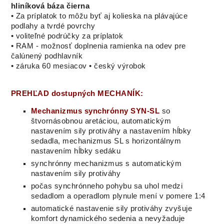
hliníková báza čierna
• Za príplatok to môžu byť aj kolieska na plávajúce
podlahy a tvrdé povrchy
• voliteľné podrúčky za príplatok
• RAM - možnosť doplnenia ramienka na odev pre
čalúnený podhlavník
• záruka 60 mesiacov • český výrobok
PREHĽAD dostupných MECHANÍK:
Mechanizmus
synchrónny
SYN
-
SL
so
štvornásobnou
aretáciou
,
automatickým
nastavením
sily
protiváhy
a
nastavením
hĺbky
sedadla, mechanizmus SL s horizontálnym
nastavením hĺbky sedáku
synchrónny mechanizmus s automatickým
nastavením sily protiváhy
počas
synchrónneho
pohybu
sa
uhol
medzi
sedadlom
a
operadlom
plynule
mení
v
pomere
1
:
4
automatické nastavenie sily protiváhy zvyšuje
komfort dynamického sedenia a nevyžaduje