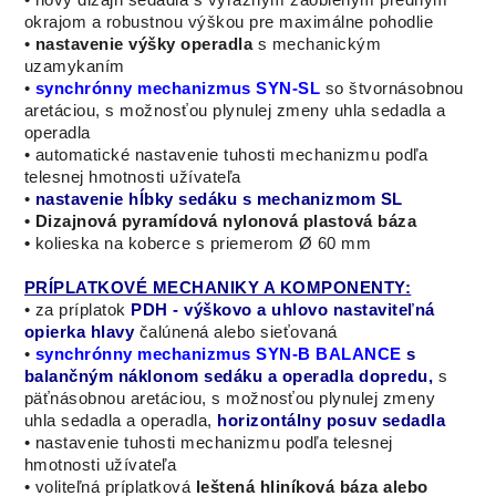
okrajom
a
robustnou
výškou
pre
maximálne
pohodlie
•
nastavenie výšky operadla
s mechanickým
uzamykaním
•
synchrónny mechanizmus SYN-SL
so štvornásobnou
aretáciou, s možnosťou plynulej zmeny uhla sedadla a
operadla
• automatické nastavenie tuhosti mechanizmu podľa
telesnej hmotnosti užívateľa
•
nastavenie hĺbky sedáku s
mechanizmom SL
• Dizajnová pyramídová nylonová plastová báza
•
kolieska na koberce s priemerom Ø 60 mm
PRÍPLATKOVÉ MECHANIKY A KOMPONENTY:
• za príplatok
PDH - výškovo a uhlovo nastaviteľná
opierka hlavy
čalúnená alebo sieťovaná
•
synchrónny mechanizmus SYN-B BALANCE
s
balančným náklonom sedáku a operadla dopredu,
s
päťnásobnou aretáciou, s možnosťou plynulej zmeny
uhla sedadla a operadla,
horizontálny posuv sedadla
• nastavenie tuhosti mechanizmu podľa telesnej
hmotnosti užívateľa
• voliteľná príplatková
leštená hliníková báza alebo