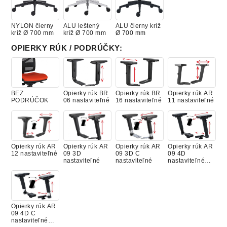
NYLON čierny
ALU leštený
ALU čierny kríž
kríž Ø 700 mm
kríž Ø 700 mm
Ø 700 mm
OPIERKY RÚK / PODRÚČKY
:
BEZ
Opierky rúk BR
Opierky rúk BR
Opierky rúk AR
PODRÚČOK
06 nastaviteľné
16 nastaviteľné
11 nastaviteľné
Opierky rúk AR
Opierky rúk AR
Opierky rúk AR
Opierky rúk AR
12 nastaviteľné
09 3D
09 3D C
09 4D
nastaviteľné
nastaviteľné
nastaviteľné
(skrutka)
Opierky rúk AR
09 4D C
nastaviteľné