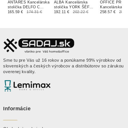
ANTARES Kancelárska
ALBA Kancelárska
OFFICE PRO
stolička DELFO C
stolička YORK ŠÉF
Kancelárska st
čierna
165.59 €
174.31 €
čalúnenie CURA,
192.11 €
202.22 €
HALIA BP čier
258.57 €
281.
LUCKY
Sme tu pre Vás už 16 rokov a ponúkame 99% výrobkov od
slovenských a českých výrobcov a distribútorov so zárukou
overenej kvality.
Informácie