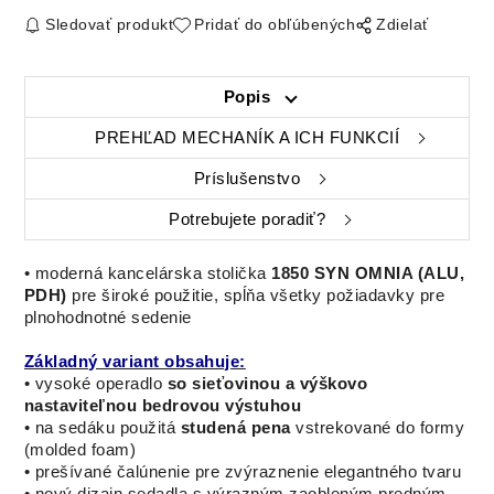
Sledovať produkt
Pridať do obľúbených
Zdielať
Popis
PREHĽAD MECHANÍK A ICH FUNKCIÍ
Príslušenstvo
Potrebujete poradiť?
•
moderná
kancelárska stolička
1850 SYN OMNIA (ALU,
PDH)
pre
široké použitie
,
spĺňa
všetky požiadavky pre
plnohodnotné
sedenie
Základný variant obsahuje:
• vysoké operadlo
so sieťovinou a výškovo
nastaviteľnou bedrovou výstuhou
• na sedáku použitá
studená pena
vstrekované do formy
(molded foam)
• prešívané čalúnenie pre zvýraznenie elegantného tvaru
•
nový
dizajn
sedadla
s
výrazným
zaobleným
predným