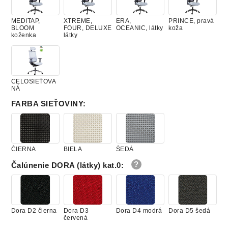
MEDITAP,
XTREME,
ERA,
PRINCE, pravá
BLOOM
FOUR, DELUXE
OCEANIC, látky
koža
koženka
látky
CELOSIEŤOVA
NÁ
FARBA SIEŤOVINY
:
ČIERNA
BIELA
ŠEDÁ
Čalúnenie DORA (látky) kat.0
:
Dora D2 čierna
Dora D3
Dora D4 modrá
Dora D5 šedá
červená