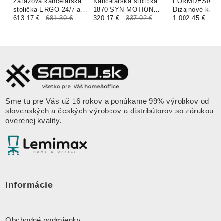
Záťažová kancelárska
Kancelárska stolička
FORMDESIGN
stolička ERGO 24/7 a
1870 SYN MOTION
Dizajnové kanc
ERGO MIDI čalúnenie
613.17 €
681.30 €
čalúnenie BONDAI,
320.17 €
337.02 €
kreslo ENZO U
1 002.45 €
BONDAI, BOMBAY,
VISUAL MELANGE
čalúnenie KLA
FORTIS
Sme tu pre Vás už 16 rokov a ponúkame 99% výrobkov od
slovenských a českých výrobcov a distribútorov so zárukou
overenej kvality.
Informácie
Obchodné podmienky