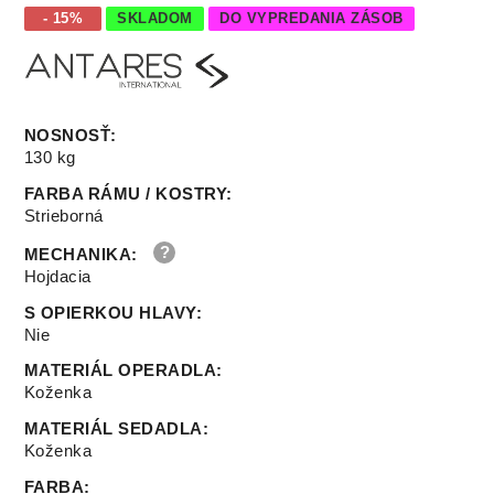
- 15%
SKLADOM
DO VYPREDANIA ZÁSOB
NOSNOSŤ
:
130 kg
FARBA RÁMU / KOSTRY
:
Strieborná
MECHANIKA
:
Hojdacia
S OPIERKOU HLAVY
:
Nie
MATERIÁL OPERADLA
:
Koženka
MATERIÁL SEDADLA
:
Koženka
FARBA
: