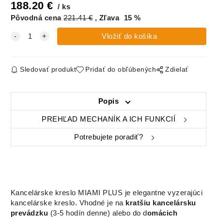
188.20
€
ks
Pôvodná cena
221.41
€
Zľava
15
%
Sledovať produkt
Pridať do obľúbených
Zdielať
Popis
PREHĽAD MECHANÍK A ICH FUNKCIÍ
Potrebujete poradiť?
Kancelárske kreslo MIAMI PLUS je elegantne vyzerajúci
kancelárske kreslo. Vhodné je na
kratšiu kancelársku
prevádzku
(3-5 hodín denne) alebo do d
omácich