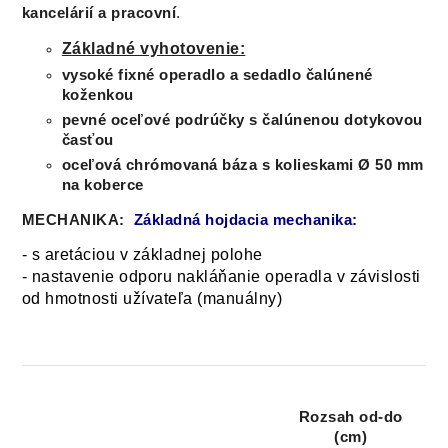
kancelárií a pracovní
.
Základné vyhotovenie:
vysoké fixné operadlo a
sedadlo čalúnené
koženkou
pevné oceľové podrúčky s čalúnenou dotykovou
časťou
oceľová chrómovaná báza s kolieskami Ø 50 mm
na koberce
MECHANIKA:
Základná hojdacia mechanika:
- s aretáciou v základnej polohe
- nastavenie odporu nakláňanie operadla v závislosti
od hmotnosti užívateľa (manuálny)
Rozsah od-do
(cm)