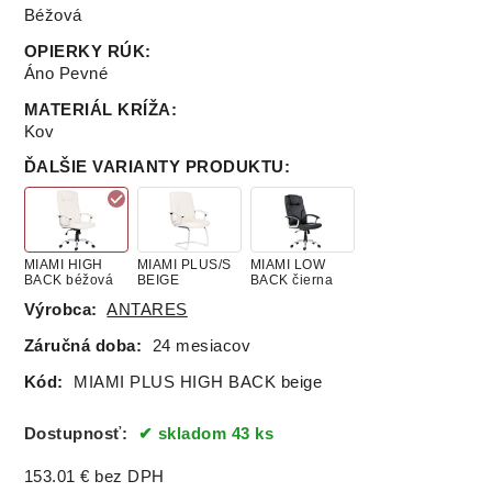
Béžová
OPIERKY RÚK
:
Áno Pevné
MATERIÁL KRÍŽA
:
Kov
ĎALŠIE VARIANTY PRODUKTU
:
MIAMI HIGH
MIAMI PLUS/S
MIAMI LOW
BACK béžová
BEIGE
BACK čierna
Výrobca:
ANTARES
Záručná doba:
24 mesiacov
Kód:
MIAMI PLUS HIGH BACK beige
Dostupnosť:
skladom 43 ks
153.01
€
bez DPH