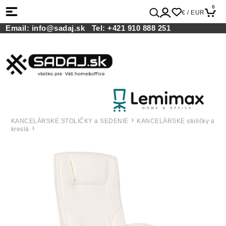
0
€ / EUR
Email:
info@sadaj.sk
Tel:
+421 910 888 251
KANCELÁRSKE STOLIČKY a SEDENIE
KANCELÁRSKE stoličky a
kreslá