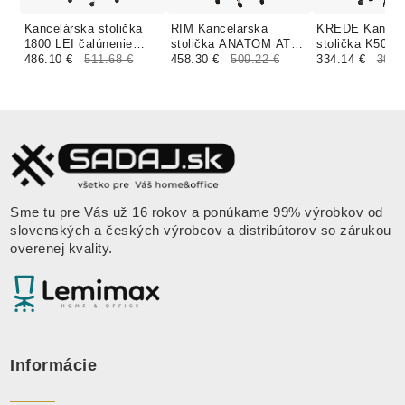
Kancelárska stolička
RIM Kancelárska
KREDE Kancel
1800 LEI čalúnenie
stolička ANATOM AT
stolička K50 
PRINCE KOŽA
486.10 €
511.68 €
985B 986B čalúnenie
458.30 €
509.22 €
modrá
334.14 €
393.
LEATHER
BLAZER, FLAX
Sme tu pre Vás už 16 rokov a ponúkame 99% výrobkov od
slovenských a českých výrobcov a distribútorov so zárukou
overenej kvality.
Informácie