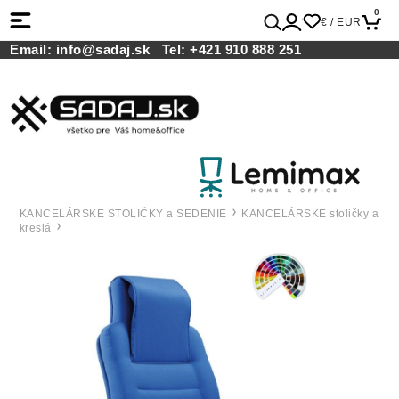
0
€ / EUR
Email:
info@sadaj.sk
Tel:
+421 910 888 251
KANCELÁRSKE STOLIČKY a SEDENIE
KANCELÁRSKE stoličky a
kreslá