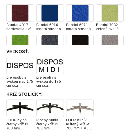
Bondai 4017
Bondai 6016
Bondai 6071
Bondai 7032
bordovofialová
modrá stredná
modrá stredná
zelená svetlá
VEĽKOSŤ
:
Bondai 7048
Bondai 8010
Bondai 8033
Bondai 8078
zelená
antracit
čierna
šedá
hrášková
pre osoby s
pre osoby s
výškou nad 175
výškou do 175
cm cca
cm cca
(DISPOS)
(DISPOS MIDI)
Bombay 02
Bombay 06
Bombay 14
Bombay 24
čierna
šedá
bielošedá
béžová
KRÍŽ STOLIČKY
:
LOOP nylon
Plochý hliník.
LOOP hliník.
Bombay 25
Bombay 33
Bombay 34
Bombay 37
čierny kríž Ø
čierny kríž Ø
leštený kríž Ø
zelená oliva
červená
šedá
modrá
700 mm
700 mm +
700 mm + AL