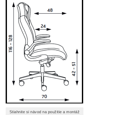
Stiahnite si návod na použitie a montáž