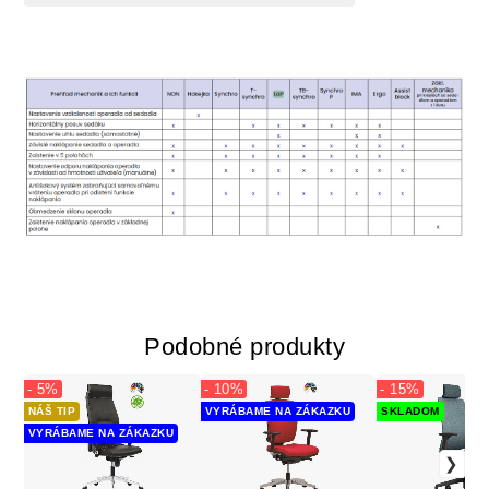
Podobné produkty
- 5%
- 10%
- 15%
NÁŠ TIP
VYRÁBAME NA ZÁKAZKU
SKLADOM
VYRÁBAME NA ZÁKAZKU