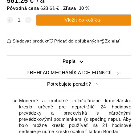
561.25
€
ks
Pôvodná cena
623.61
€
Zľava
10
%
Fortis 54 hnedá
Fortis 56
čiernošedá
Sledovať produkt
Pridať do obľúbených
Zdielať
Popis
PREHĽAD MECHANÍK A ICH FUNKCIÍ
Potrebujete poradiť?
Moderné a mohutné celočalúnené kancelárske
kreslo určené pre nepretržité 24 hodinové
prevádzky a pracoviská s náročnými
prevádzkovými podmienkami (dispečing napr.). Aby
bolo možné kreslo používať na 24 hodinové
sedenie je nutné kreslo očalúniť látkou Bondai