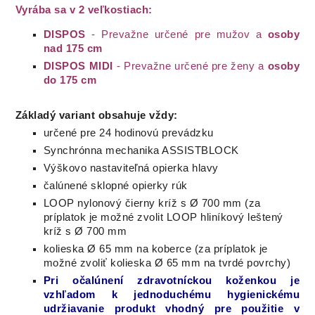
Vyrába sa v 2 veľkostiach:
DISPOS
- Prevažne určené pre mužov a
osoby
nad 175 cm
DISPOS MIDI
- Prevažne určené pre ženy a
osoby
do 175 cm
Základý variant obsahuje vždy:
určené pre 24 hodinovú prevádzku
Synchrónna mechanika ASSISTBLOCK
Výškovo nastaviteľná opierka hlavy
čalúnené sklopné opierky rúk
LOOP nylonový čierny kríž s Ø 700 mm (za
príplatok je možné zvolit LOOP hliníkový leštený
kríž s Ø 700 mm
kolieska Ø 65 mm na koberce (za príplatok je
možné zvoliť kolieska Ø 65 mm na tvrdé povrchy)
Pri
očalúnení
zdravotníckou
koženkou
je
vzhľadom
k jednoduchému
hygienickému
udržiavanie
produkt
vhodný
pre
použitie
v