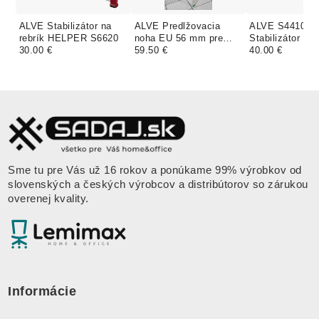
ALVE Stabilizátor na
ALVE Predlžovacia
ALVE S4410
rebrík HELPER S6620
noha EU 56 mm pre
Stabilizátor na 
30.00 €
rebrík
59.50 €
40.00 €
Sme tu pre Vás už 16 rokov a ponúkame 99% výrobkov od
slovenských a českých výrobcov a distribútorov so zárukou
overenej kvality.
Informácie