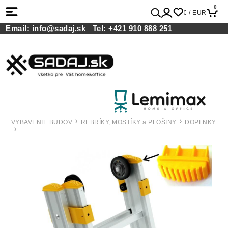
0
€ / EUR
Email:
info@sadaj.sk
Tel:
+421 910 888 251
VYBAVENIE BUDOV
REBRÍKY, MOSTÍKY a PLOŠINY
DOPLNKY