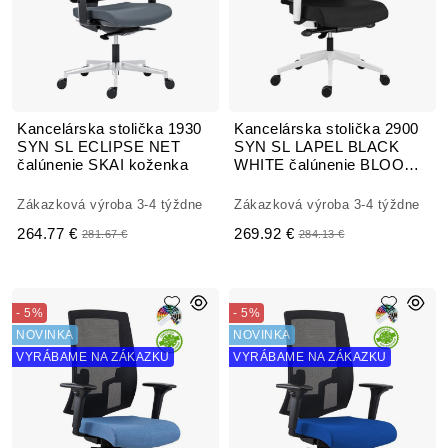
Kancelárska stolička 1930
Kancelárska stolička 2900
SYN SL ECLIPSE NET
SYN SL LAPEL BLACK
čalúnenie SKAI koženka
WHITE čalúnenie BLOOM
MEDITAP koženka
Zákazková výroba 3-4 týždne
Zákazková výroba 3-4 týždne
264.77 €
269.92 €
281.67 €
284.13 €
- 5%
- 5%
NOVINKA
NOVINKA
VYRÁBAME NA ZÁKAZKU
VYRÁBAME NA ZÁKAZKU