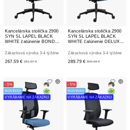
Kancelárska stolička 2900
Kancelárska stolička 2900
SYN SL LAPEL BLACK
SYN SL LAPEL BLACK
WHITE čalúnenie BONDAI
WHITE čalúnenie DELUXE
VISUAL
XTREME FOUR
Zákazková výroba 3-4 týždne
Zákazková výroba 3-4 týždne
267.59 €
289.79 €
281.67 €
305.04 €
- 5%
- 5%
NOVINKA
NOVINKA
VYRÁBAME NA ZÁKAZKU
VYRÁBAME NA ZÁKAZKU