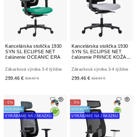
Kancelárska stolička 1930
Kancelárska stolička 1930
SYN SL ECLIPSE NET
SYN SL ECLIPSE NET
čalúnenie OCEANIC ERA
čalúnenie PRINCE KOŽA
LEATHER
Zákazková výroba 3-4 týždne
Zákazková výroba 3-4 týždne
299.46 €
299.46 €
318.57 €
318.57 €
- 6%
- 5%
NOVINKA
NOVINKA
VYRÁBAME NA ZÁKAZKU
VYRÁBAME NA ZÁKAZKU