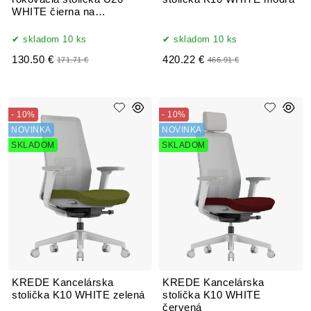
WHITE čierna na
kolieskách
skladom 10 ks
skladom 10 ks
130.50 €
420.22 €
171.71 €
466.91 €
- 10%
- 10%
NOVINKA
NOVINKA
SKLADOM
SKLADOM
KREDE Kancelárska
KREDE Kancelárska
stolička K10 WHITE zelená
stolička K10 WHITE
červená