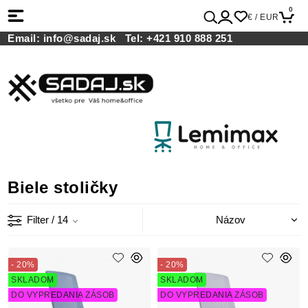
0
€ / EUR
Email:
info@sadaj.sk
Tel:
+421 910 888 251
Biele stoličky
Filter
/ 14
- 20%
- 20%
SKLADOM
SKLADOM
DO VYPREDANIA ZÁSOB
DO VYPREDANIA ZÁSOB