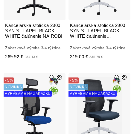
Kancelárska stolička 2900
Kancelárska stolička 2900
SYN SL LAPEL BLACK
SYN SL LAPEL BLACK
WHITE čalúnenie NAIROBI
WHITE čalúnenie
OCEANIC ERA
Zákazková výroba 3-4 týždne
Zákazková výroba 3-4 týždne
269.92 €
319.00 €
284.13 €
335.79 €
- 5%
- 5%
NOVINKA
NOVINKA
VYRÁBAME NA ZÁKAZKU
VYRÁBAME NA ZÁKAZKU