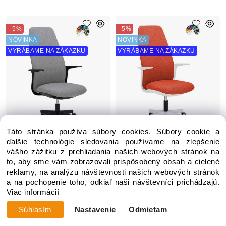
- 5%
- 5%
NOVINKA
NOVINKA
VYRÁBAME NA ZÁKAZKU
VYRÁBAME NA ZÁKAZKU
Táto stránka používa súbory cookies. Súbory cookie a
ďalšie technológie sledovania používame na zlepšenie
Kancelárska stolička LEVIA
Kancelárska stolička LEVIA
vášho zážitku z prehliadania našich webových stránok na
čalúnenie KOŽENKA
čalúnenie KOŽENKA
to, aby sme vám zobrazovali prispôsobený obsah a cielené
Arizona
Valencia, Silvertex
reklamy, na analýzu návštevnosti našich webových stránok
a na pochopenie toho, odkiaľ naši návštevníci prichádzajú.
Zákazková výroba 1-4 týždne
Zákazková výroba 1-4 týždne
Viac informácií
360.49 €
396.94 €
379.46 €
417.83 €
Súhlasím
Nastavenie
Odmietam