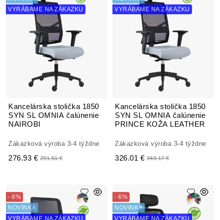
VYRÁBAME NA ZÁKAZKU
VYRÁBAME NA ZÁKAZKU
Kancelárska stolička 1850
Kancelárska stolička 1850
SYN SL OMNIA čalúnenie
SYN SL OMNIA čalúnenie
NAIROBI
PRINCE KOŽA LEATHER
Zákazková výroba 3-4 týždne
Zákazková výroba 3-4 týždne
276.93 €
326.01 €
291.51 €
343.17 €
- 6%
- 6%
NOVINKA
NOVINKA
VYRÁBAME NA ZÁKAZKU
VYRÁBAME NA ZÁKAZKU