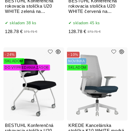
BESTUHL Konferenčná
BESTUHL Konferenčná
rokovacia stolička U20
rokovacia stolička U20
WHITE zelená na
WHITE červená na
kolieskách
kolieskách
skladom 38 ks
skladom 45 ks
128.78 €
128.78 €
171.71 €
171.71 €
- 24%
- 10%
SKLADOM
NOVINKA
DO VYPREDANIA ZÁSOB
SKLADOM
BESTUHL Konferenčná
KREDE Kancelárska
rokovacia stolička U20
stolička K10 WHITE modrá