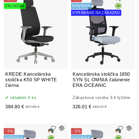
SKLADOM
NOVINKA
VYRÁBAME NA ZÁKAZKU
KREDE Kancelárska
Kancelárska stolička 1850
stolička K50 SP WHITE
SYN SL OMNIA čalúnenie
čierna
ERA OCEANIC
skladom 4 ks
Zákazková výroba 3-4 týždne
384.80 €
326.01 €
427.55 €
343.17 €
- 5%
- 5%
NOVINKA
NOVINKA