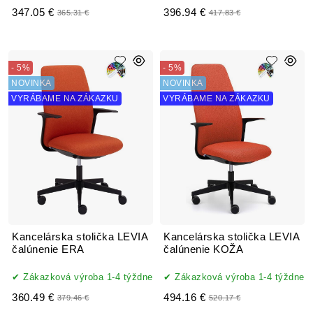
347.05 €
396.94 €
365.31 €
417.83 €
- 5%
- 5%
NOVINKA
NOVINKA
VYRÁBAME NA ZÁKAZKU
VYRÁBAME NA ZÁKAZKU
Kancelárska stolička LEVIA
Kancelárska stolička LEVIA
čalúnenie ERA
čalúnenie KOŽA
Zákazková výroba 1-4 týždne
Zákazková výroba 1-4 týždne
360.49 €
494.16 €
379.46 €
520.17 €