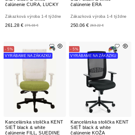
čalúnenie CURA, LUCKY
čalúnenie ERA
Zákazková výroba 1-4 týždne
Zákazková výroba 1-4 týždne
261.28 €
250.06 €
275.03 €
263.22 €
- 5%
- 5%
VYRÁBAME NA ZÁKAZKU
VYRÁBAME NA ZÁKAZKU
Kancelárska stolička KENT
Kancelárska stolička KENT
SIEŤ black & white
SIEŤ black & white
čalúnenie FILL, SUEDINE
čalúnenie KOŽA