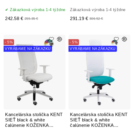
Zákazková výroba 1-4 týždne
Zákazková výroba 1-4 týždne
242.58 €
291.19 €
255.35 €
306.52 €
- 5%
- 5%
VYRÁBAME NA ZÁKAZKU
VYRÁBAME NA ZÁKAZKU
Kancelárska stolička KENT
Kancelárska stolička KENT
SIEŤ black & white
SIEŤ black & white
čalúnenie KOŽENKA
čalúnenie KOŽENKA
Arizona
Silvertex, Valencia