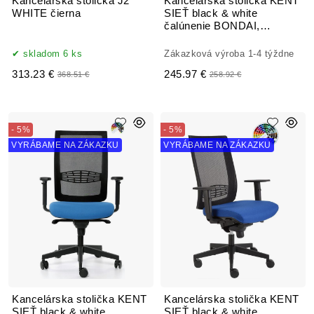
Kancelárska stolička J2
Kancelárska stolička KENT
WHITE čierna
SIEŤ black & white
čalúnenie BONDAI,
BOMBAY, FORTIS
skladom 6 ks
Zákazková výroba 1-4 týždne
313.23 €
245.97 €
368.51 €
258.92 €
- 5%
- 5%
VYRÁBAME NA ZÁKAZKU
VYRÁBAME NA ZÁKAZKU
Kancelárska stolička KENT
Kancelárska stolička KENT
SIEŤ black & white
SIEŤ black & white