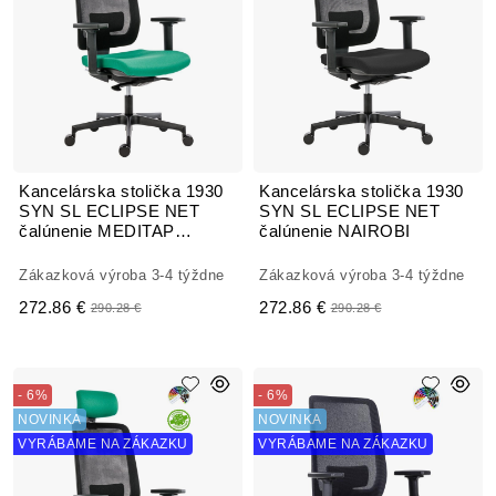
Kancelárska stolička 1930
Kancelárska stolička 1930
SYN SL ECLIPSE NET
SYN SL ECLIPSE NET
čalúnenie MEDITAP
čalúnenie NAIROBI
koženka
Zákazková výroba 3-4 týždne
Zákazková výroba 3-4 týždne
272.86 €
272.86 €
290.28 €
290.28 €
- 6%
- 6%
NOVINKA
NOVINKA
VYRÁBAME NA ZÁKAZKU
VYRÁBAME NA ZÁKAZKU