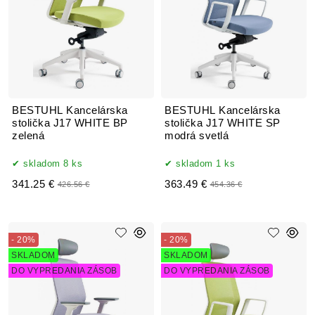
BESTUHL Kancelárska
BESTUHL Kancelárska
stolička J17 WHITE BP
stolička J17 WHITE SP
zelená
modrá svetlá
skladom 8 ks
skladom 1 ks
341.25 €
363.49 €
426.56 €
454.36 €
- 20%
- 20%
SKLADOM
SKLADOM
DO VYPREDANIA ZÁSOB
DO VYPREDANIA ZÁSOB