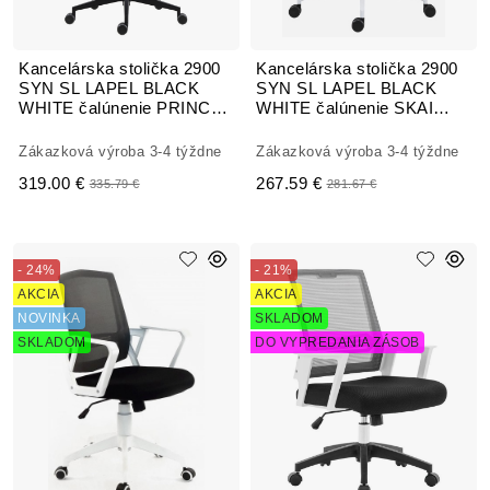
Kancelárska stolička 2900
Kancelárska stolička 2900
SYN SL LAPEL BLACK
SYN SL LAPEL BLACK
WHITE čalúnenie PRINCE
WHITE čalúnenie SKAI
pravá koža
koženka
Zákazková výroba 3-4 týždne
Zákazková výroba 3-4 týždne
319.00 €
267.59 €
335.79 €
281.67 €
- 24%
- 21%
AKCIA
AKCIA
NOVINKA
SKLADOM
SKLADOM
DO VYPREDANIA ZÁSOB