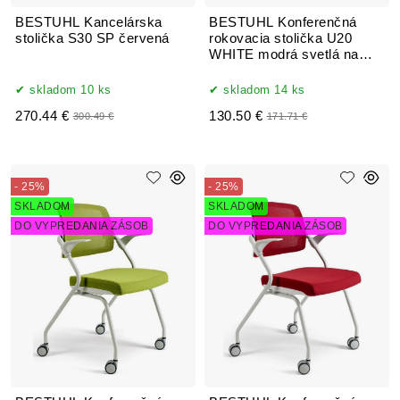
BESTUHL Kancelárska
BESTUHL Konferenčná
stolička S30 SP červená
rokovacia stolička U20
WHITE modrá svetlá na
kolieskách
skladom 10 ks
skladom 14 ks
270.44 €
130.50 €
300.49 €
171.71 €
- 25%
- 25%
SKLADOM
SKLADOM
DO VYPREDANIA ZÁSOB
DO VYPREDANIA ZÁSOB