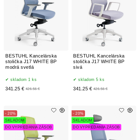
BESTUHL Kancelárska
BESTUHL Kancelárska
stolička J17 WHITE BP
stolička J17 WHITE BP
modrá svetlá
sivá
skladom 1 ks
skladom 5 ks
341.25 €
341.25 €
426.56 €
426.56 €
- 20%
- 20%
SKLADOM
SKLADOM
DO VYPREDANIA ZÁSOB
DO VYPREDANIA ZÁSOB