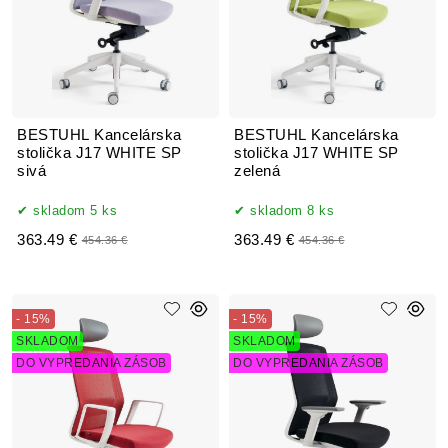
BESTUHL Kancelárska
BESTUHL Kancelárska
stolička J17 WHITE SP
stolička J17 WHITE SP
sivá
zelená
skladom 5 ks
skladom 8 ks
363.49 €
363.49 €
454.36 €
454.36 €
- 15%
- 15%
SKLADOM
SKLADOM
DO VYPREDANIA ZÁSOB
DO VYPREDANIA ZÁSOB