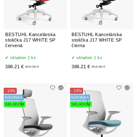
BESTUHL Kancelárska
BESTUHL Kancelárska
stolička J17 WHITE SP
stolička J17 WHITE SP
červená
čierna
skladom 2 ks
skladom 1 ks
386.21 €
386.21 €
454.36 €
454.36 €
- 10%
- 10%
NOVINKA
NOVINKA
SKLADOM
SKLADOM