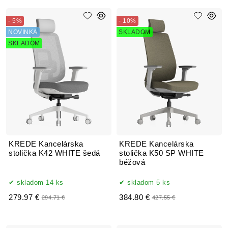
- 5%
- 10%
NOVINKA
SKLADOM
SKLADOM
KREDE Kancelárska
KREDE Kancelárska
stolička K42 WHITE šedá
stolička K50 SP WHITE
béžová
skladom 14 ks
skladom 5 ks
279.97 €
384.80 €
294.71 €
427.55 €