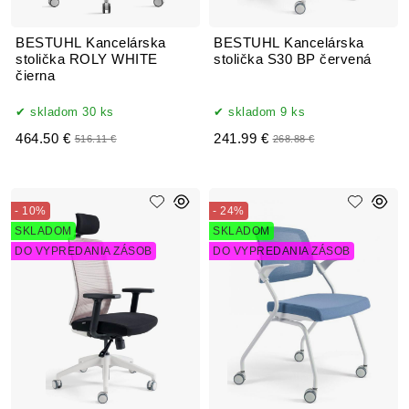
BESTUHL Kancelárska
BESTUHL Kancelárska
stolička ROLY WHITE
stolička S30 BP červená
čierna
skladom 30 ks
skladom 9 ks
464.50 €
241.99 €
516.11 €
268.88 €
- 10%
- 24%
SKLADOM
SKLADOM
DO VYPREDANIA ZÁSOB
DO VYPREDANIA ZÁSOB