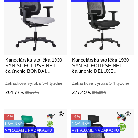
Kancelárska stolička 1930
Kancelárska stolička 1930
SYN SL ECLIPSE NET
SYN SL ECLIPSE NET
čalúnenie BONDAI,
čalúnenie DELUXE
VISUAL MELANGE
XTREME FOUR
Zákazková výroba 3-4 týždne
Zákazková výroba 3-4 týždne
264.77 €
277.49 €
281.67 €
295.20 €
- 6%
- 6%
NOVINKA
NOVINKA
VYRÁBAME NA ZÁKAZKU
VYRÁBAME NA ZÁKAZKU