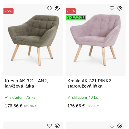
- 5%
- 5%
SKLADOM
Kreslo AK-321 LAN2,
Kreslo AK-321 PINK2,
lanýžová látka
staroružová látka
skladom 72 ks
skladom 40 ks
176.66 €
176.66 €
185.96 €
185.96 €