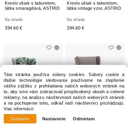
Kreslo ušiak s taburetom,
Kreslo ušiak s taburetom,
látka smaragdová, ASTRID
látka vintage vzor, ASTRID
Na sklade
Na sklade
394.60 €
394.60 €
Táto stránka používa súbory cookies. Súbory cookie a
ďalšie technológie sledovania používame na zlepšenie
vášho zážitku z prehliadania našich webových stránok na
to, aby sme vám zobrazovali prispôsobený obsah a cielené
reklamy, na analýzu návštevnosti našich webových stránok
a na pochopenie toho, odkiaľ naši návštevníci prichádzajú.
Viac informácií
Súhlasím
Nastavenie
Odmietam
Kreslo ušiak s taburetom,
Kreslo ušiak,
látka vzor zelené lístie,
béžovosivá/buk, RUFINO 3