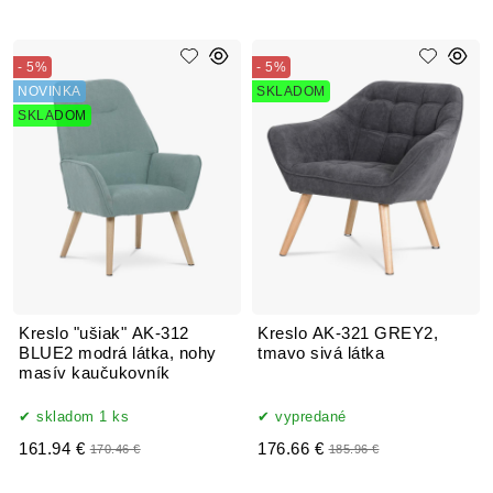
- 5%
- 5%
NOVINKA
SKLADOM
SKLADOM
Kreslo "ušiak" AK-312
Kreslo AK-321 GREY2,
BLUE2 modrá látka, nohy
tmavo sivá látka
masív kaučukovník
skladom 1 ks
vypredané
161.94 €
176.66 €
170.46 €
185.96 €