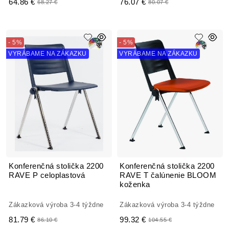
64.86 €
76.07 €
68.27 €
80.07 €
- 5%
- 5%
VYRÁBAME NA ZÁKAZKU
VYRÁBAME NA ZÁKAZKU
Konferenčná stolička 2200
Konferenčná stolička 2200
RAVE P celoplastová
RAVE T čalúnenie BLOOM
koženka
Zákazková výroba 3-4 týždne
Zákazková výroba 3-4 týždne
81.79 €
99.32 €
86.10 €
104.55 €