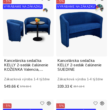
- 5%
- 5%
VYRÁBAME NA ZÁKAZKU
VYRÁBAME NA ZÁKAZKU
Kancelárska sedačka
Kancelárska sedačka
KELLY 2-sedák čalúnenie
KELLY 2-sedák čalúnenie
KOŽENKA Valencia,
SUEDINE
Silvertex
Zákazková výroba 1-4 týždne
Zákazková výroba 1-4 týždne
549.66 €
339.33 €
578.59 €
357.19 €
- 5%
- 5%