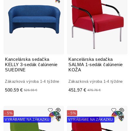
Kancelárska sedačka
Kancelárska sedačka
KELLY 3-sedák čalúnenie
SALMA 1-sedák čalúnenie
SUEDINE
KOŽA
Zákazková výroba 1-4 týždne
Zákazková výroba 1-4 týždne
500.59 €
451.97 €
526.93 €
475.76 €
- 5%
- 5%
VYRÁBAME NA ZÁKAZKU
VYRÁBAME NA ZÁKAZKU