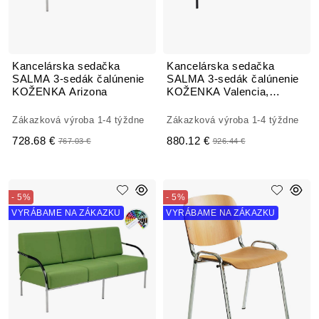
Kancelárska sedačka
Kancelárska sedačka
SALMA 3-sedák čalúnenie
SALMA 3-sedák čalúnenie
KOŽENKA Arizona
KOŽENKA Valencia,
Silvertex
Zákazková výroba 1-4 týždne
Zákazková výroba 1-4 týždne
728.68 €
880.12 €
767.03 €
926.44 €
- 5%
- 5%
VYRÁBAME NA ZÁKAZKU
VYRÁBAME NA ZÁKAZKU