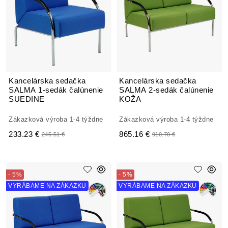
Kancelárska sedačka
Kancelárska sedačka
SALMA 1-sedák čalúnenie
SALMA 2-sedák čalúnenie
SUEDINE
KOŽA
Zákazková výroba 1-4 týždne
Zákazková výroba 1-4 týždne
233.23 €
865.16 €
245.51 €
910.70 €
- 5%
- 5%
VYRÁBAME NA ZÁKAZKU
VYRÁBAME NA ZÁKAZKU