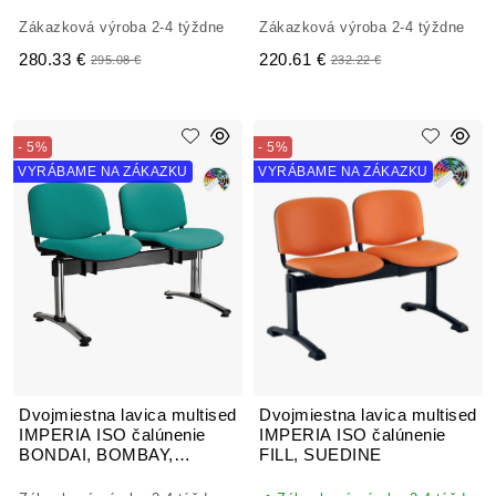
Zákazková výroba 2-4 týždne
Zákazková výroba 2-4 týždne
280.33 €
220.61 €
295.08 €
232.22 €
- 5%
- 5%
VYRÁBAME NA ZÁKAZKU
VYRÁBAME NA ZÁKAZKU
Dvojmiestna lavica multised
Dvojmiestna lavica multised
IMPERIA ISO čalúnenie
IMPERIA ISO čalúnenie
BONDAI, BOMBAY,
FILL, SUEDINE
FORTIS