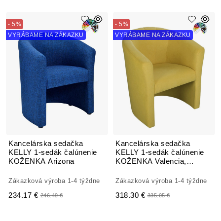
- 5%
- 5%
VYRÁBAME NA ZÁKAZKU
VYRÁBAME NA ZÁKAZKU
Kancelárska sedačka
Kancelárska sedačka
KELLY 1-sedák čalúnenie
KELLY 1-sedák čalúnenie
KOŽENKA Arizona
KOŽENKA Valencia,
Silvertex
Zákazková výroba 1-4 týždne
Zákazková výroba 1-4 týždne
234.17 €
318.30 €
246.49 €
335.05 €