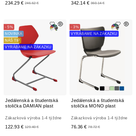
234.29 €
342.14 €
246.62 €
360.14 €
- 5%
- 3%
NOVINKA
VYRÁBAME NA ZÁKAZKU
NÁŠ TIP
VYRÁBAME NA ZÁKAZKU
Jedálenská a študentská
Jedálenská a študentská
stolička DAMIAN plast
stolička MONO plast
Zákazková výroba 1-4 týždne
Zákazková výroba 1-4 týždne
122.93 €
76.36 €
129.40 €
78.72 €