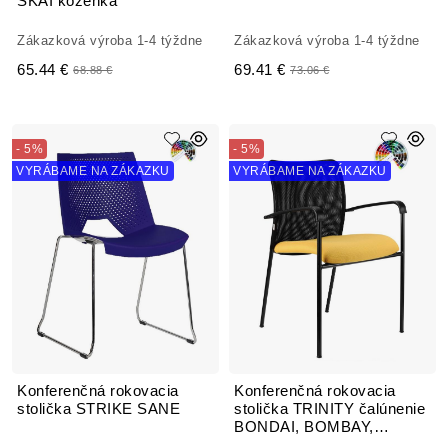
SKAI koženka
Zákazková výroba 1-4 týždne
Zákazková výroba 1-4 týždne
65.44 €
69.41 €
68.88 €
73.06 €
- 5%
- 5%
VYRÁBAME NA ZÁKAZKU
VYRÁBAME NA ZÁKAZKU
Konferenčná rokovacia
Konferenčná rokovacia
stolička STRIKE SANE
stolička TRINITY čalúnenie
BONDAI, BOMBAY,
FORTIS