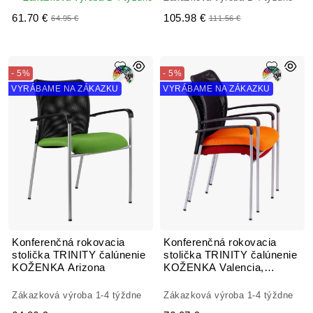
61.70 €
105.98 €
64.95 €
111.56 €
- 5%
- 5%
VYRÁBAME NA ZÁKAZKU
VYRÁBAME NA ZÁKAZKU
Konferenčná rokovacia
Konferenčná rokovacia
stolička TRINITY čalúnenie
stolička TRINITY čalúnenie
KOŽENKA Arizona
KOŽENKA Valencia,
Silvertex
Zákazková výroba 1-4 týždne
Zákazková výroba 1-4 týždne