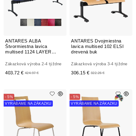
ANTARES ALBA
ANTARES Dvojmiestna
Štvormiestna lavica
lavica multised 102 ELSI
multised 1124 LAYER
drevená buk
plastová
Zákazková výroba 2-4 týždne
Zákazková výroba 3-4 týždne
403.72 €
306.15 €
424.97 €
322.26 €
- 5%
- 5%
VYRÁBAME NA ZÁKAZKU
VYRÁBAME NA ZÁKAZKU