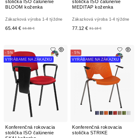
stolička ISO čalúnenie
stolička ISO čalúnenie
BLOOM koženka
MEDITAP koženka
Zákazková výroba 1-4 týždne
Zákazková výroba 1-4 týždne
65.44 €
77.12 €
68.88 €
81.18 €
- 5%
- 5%
VYRÁBAME NA ZÁKAZKU
VYRÁBAME NA ZÁKAZKU
Konferenčná rokovacia
Konferenčná rokovacia
stolička ISO čalúnenie
stolička STRIKE