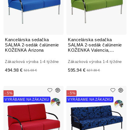
Kancelárska sedačka
Kancelárska sedačka
SALMA 2-sedák čalúnenie
SALMA 2-sedák čalúnenie
KOŽENKA Arizona
KOŽENKA Valencia,
Silvertex
Zákazková výroba 1-4 týždne
Zákazková výroba 1-4 týždne
494.98 €
595.94 €
521.03 €
627.30 €
- 5%
- 5%
VYRÁBAME NA ZÁKAZKU
VYRÁBAME NA ZÁKAZKU