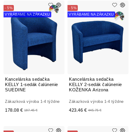
- 5%
- 5%
VYRÁBAME NA ZÁKAZKU
VYRÁBAME NA ZÁKAZKU
Kancelárska sedačka
Kancelárska sedačka
KELLY 1-sedák čalúnenie
KELLY 2-sedák čalúnenie
SUEDINE
KOŽENKA Arizona
Zákazková výroba 1-4 týždne
Zákazková výroba 1-4 týždne
178.08 €
423.46 €
187.45 €
445.75 €