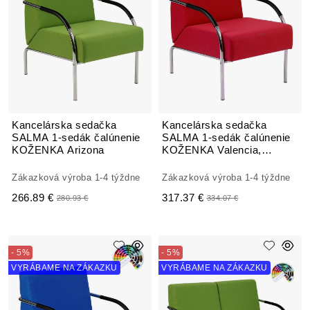
Kancelárska sedačka
Kancelárska sedačka
SALMA 1-sedák čalúnenie
SALMA 1-sedák čalúnenie
KOŽENKA Arizona
KOŽENKA Valencia,
Silvertex
Zákazková výroba 1-4 týždne
Zákazková výroba 1-4 týždne
266.89 €
317.37 €
280.93 €
334.07 €
- 5%
- 5%
VYRÁBAME NA ZÁKAZKU
VYRÁBAME NA ZÁKAZKU