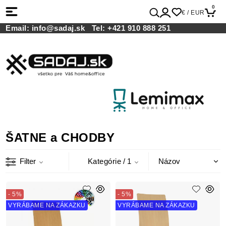
0
€ / EUR
Email:
info@sadaj.sk
Tel:
+421 910 888 251
ŠATNE a CHODBY
Filter
Kategórie
/ 1
- 5%
- 5%
VYRÁBAME NA ZÁKAZKU
VYRÁBAME NA ZÁKAZKU