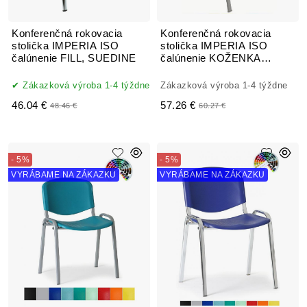
Konferenčná rokovacia
Konferenčná rokovacia
stolička IMPERIA ISO
stolička IMPERIA ISO
čalúnenie FILL, SUEDINE
čalúnenie KOŽENKA
Arizona
Zákazková výroba 1-4 týždne
Zákazková výroba 1-4 týždne
46.04 €
57.26 €
48.46 €
60.27 €
- 5%
- 5%
VYRÁBAME NA ZÁKAZKU
VYRÁBAME NA ZÁKAZKU