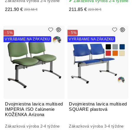
Zákazková výroba 2-4 týždne
Zákazková výroba 2-4 týždne
221.90 €
211.85 €
233.58 €
223.00 €
- 5%
- 5%
VYRÁBAME NA ZÁKAZKU
VYRÁBAME NA ZÁKAZKU
Dvojmiestna lavica multised
Dvojmiestna lavica multised
IMPERIA ISO čalúnenie
SQUARE plastová
KOŽENKA Arizona
Zákazková výroba 2-4 týždne
Zákazková výroba 3-4 týždne