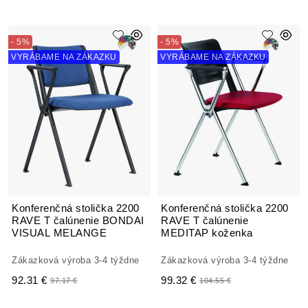
- 5%
- 5%
VYRÁBAME NA ZÁKAZKU
VYRÁBAME NA ZÁKAZKU
Konferenčná stolička 2200
Konferenčná stolička 2200
RAVE T čalúnenie BONDAI
RAVE T čalúnenie
VISUAL MELANGE
MEDITAP koženka
Zákazková výroba 3-4 týždne
Zákazková výroba 3-4 týždne
92.31 €
99.32 €
97.17 €
104.55 €