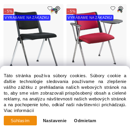
- 5%
- 5%
VYRÁBAME NA ZÁKAZKU
VYRÁBAME NA ZÁKAZKU
Táto stránka používa súbory cookies. Súbory cookie a
ďalšie technológie sledovania používame na zlepšenie
Konferenčná stolička 2200
Konferenčná stolička 2200
RAVE T čalúnenie SKAI
RAVE T čalúnenie
vášho zážitku z prehliadania našich webových stránok na
koženka
XTREME FOUR
to, aby sme vám zobrazovali prispôsobený obsah a cielené
reklamy, na analýzu návštevnosti našich webových stránok
Zákazková výroba 3-4 týždne
Zákazková výroba 3-4 týždne
a na pochopenie toho, odkiaľ naši návštevníci prichádzajú.
Viac informácií
92.31 €
104.00 €
97.17 €
109.47 €
Súhlasím
Nastavenie
Odmietam