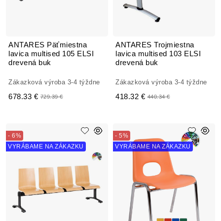
ANTARES Päťmiestna
ANTARES Trojmiestna
lavica multised 105 ELSI
lavica multised 103 ELSI
drevená buk
drevená buk
Zákazková výroba 3-4 týždne
Zákazková výroba 3-4 týždne
678.33 €
418.32 €
729.39 €
440.34 €
- 6%
- 5%
VYRÁBAME NA ZÁKAZKU
VYRÁBAME NA ZÁKAZKU