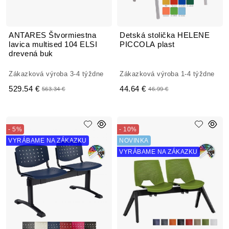
ANTARES Štvormiestna
Detská stolička HELENE
lavica multised 104 ELSI
PICCOLA plast
drevená buk
Zákazková výroba 3-4 týždne
Zákazková výroba 1-4 týždne
529.54 €
44.64 €
563.34 €
46.99 €
- 5%
- 10%
VYRÁBAME NA ZÁKAZKU
NOVINKA
VYRÁBAME NA ZÁKAZKU