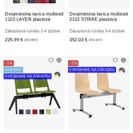
Dvojmiestna lavica multised
Dvojmiestna lavica multised
1122 LAYER plastová
2132 STRIKE plastová
Zákazková výroba 2-4 týždne
Zákazková výroba 3-4 týždne
225.99 €
352.03 €
237.88 €
391.14 €
- 5%
- 5%
NOVINKA
VYRÁBAME NA ZÁKAZKU
VYRÁBAME NA ZÁKAZKU