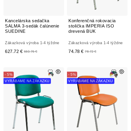
Kancelárska sedačka
Konferenčná rokovacia
SALMA 3-sedák čalúnenie
stolička IMPERIA ISO
SUEDINE
drevená BUK
Zákazková výroba 1-4 týždne
Zákazková výroba 1-4 týždne
627.72 €
74.78 €
660.76 €
78.72 €
- 5%
- 5%
VYRÁBAME NA ZÁKAZKU
VYRÁBAME NA ZÁKAZKU