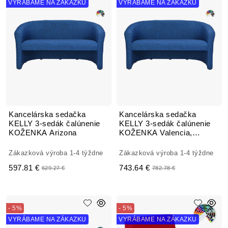
VYRÁBAME NA ZÁKAZKU
VYRÁBAME NA ZÁKAZKU
Kancelárska sedačka
Kancelárska sedačka
KELLY 3-sedák čalúnenie
KELLY 3-sedák čalúnenie
KOŽENKA Arizona
KOŽENKA Valencia,
Silvertex
Zákazková výroba 1-4 týždne
Zákazková výroba 1-4 týždne
597.81 €
743.64 €
629.27 €
782.78 €
- 5%
- 5%
VYRÁBAME NA ZÁKAZKU
VYRÁBAME NA ZÁKAZKU