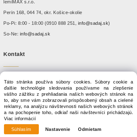
lemiMAX s.r.o.
Perín 168, 044 74, okr. Košice-okolie
Po-Pi: 8:00 - 18:00 (0910 888 251,
info@sadaj.sk
)
So-Ne:
info@sadaj.sk
Kontakt
Tel:
+ 421 910 888 251
Táto stránka používa súbory cookies. Súbory cookie a
Mail:
info@sadaj.sk
ďalšie technológie sledovania používame na zlepšenie
vášho zážitku z prehliadania našich webových stránok na
to, aby sme vám zobrazovali prispôsobený obsah a cielené
reklamy, na analýzu návštevnosti našich webových stránok
a na pochopenie toho, odkiaľ naši návštevníci prichádzajú.
Copyright © 2020 SADAJ.SK, Všetky práva vyhradené
Viac informácií
Súhlasím
Nastavenie
Odmietam
Vytvorené systémom ClickEshop.sk