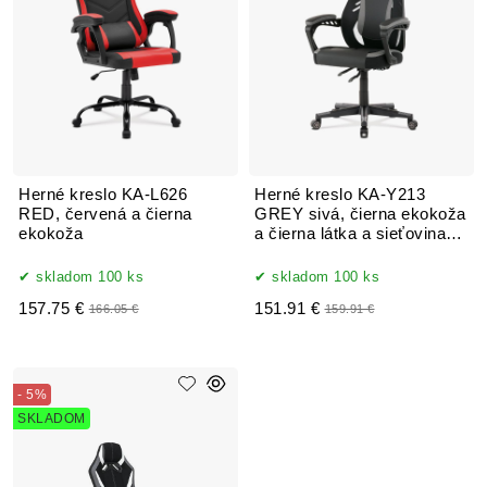
Herné kreslo KA-L626
Herné kreslo KA-Y213
RED, červená a čierna
GREY sivá, čierna ekokoža
ekokoža
a čierna látka a sieťovina
MESH
skladom 100 ks
skladom 100 ks
157.75 €
151.91 €
166.05 €
159.91 €
- 5%
SKLADOM