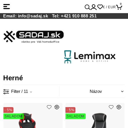
0
€ / EUR
Email:
info@sadaj.sk
Tel:
+421 910 888 251
Herné
Filter
/ 11
- 5%
- 5%
SKLADOM
SKLADOM