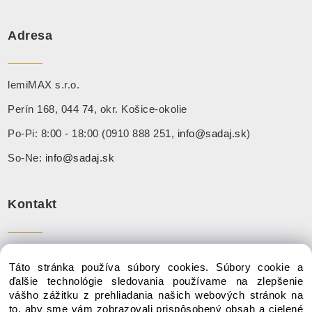
Adresa
lemiMAX s.r.o.
Perín 168, 044 74, okr. Košice-okolie
Po-Pi: 8:00 - 18:00 (0910 888 251,
info@sadaj.sk
)
So-Ne:
info@sadaj.sk
Kontakt
Tel:
+ 421 910 888 251
Táto stránka používa súbory cookies. Súbory cookie a
Mail:
info@sadaj.sk
ďalšie technológie sledovania používame na zlepšenie
vášho zážitku z prehliadania našich webových stránok na
to, aby sme vám zobrazovali prispôsobený obsah a cielené