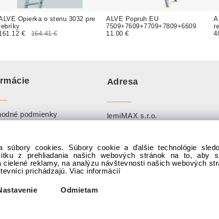
ALVE Opierka o stenu 3032 pre
ALVE Popruh EU
A
rebríky
7509+7609+7709+7809+6609
r
161.12 €
164.41 €
11.00 €
4
ormácie
Adresa
odné podmienky
lemiMAX s.r.o.
ies
Perín 168, 044 74, okr. Košice-
okolie
kovníky
a súbory cookies. Súbory cookie a ďalšie technológie sle
Po-Pi: 8:00 - 18:00 (0910 888 25
žitku z prehliadania našich webových stránok na to, aby 
enie Slov. inšpekcie k
info@sadaj.sk
)
 cielené reklamy, na analýzu návštevnosti našich webových st
zpečnému výrobku
števníci prichádzajú.
Viac informácií
So-Ne:
info@sadaj.sk
Nastavenie
Odmietam
é