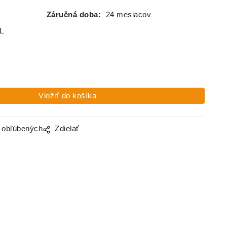
Záručná doba:
24 mesiacov
L
o obľúbených
Zdielať