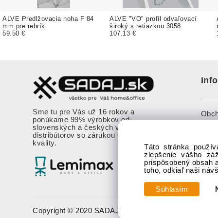
ALVE Predlžovacia noha F 84
ALVE "VO" profil odvaľovací
mm pre rebrík
široký s retiazkou 3058
59.50 €
107.13 €
Inf
Sme tu pre Vás už 16 rokov a
Obch
ponúkame 99% výrobkov od
slovenských a českých výrobcov a
Cook
distribútorov so zárukou overenej
kvality.
Vzor
Táto stránka použív
zlepšenie vášho zá
Oznám
prispôsobený obsah a
nebe
toho, odkiaľ naši náv
Súhlasím
Copyright © 2020 SADAJ.SK, Všetky práva vyhraden