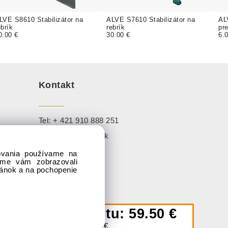
LVE S8610 Stabilizátor na
ALVE S7610 Stabilizátor na
AL
ebrík
rebrík
pre
0.00 €
30.00 €
6.
Kontakt
Tel:
+ 421 910 888 251
Mail:
info@sadaj.sk
dovania používame na
1,
sme vám zobrazovali
ránok a na pochopenie
Cena variantu:
59.50 €
Cena bez DPH:
48.37 €