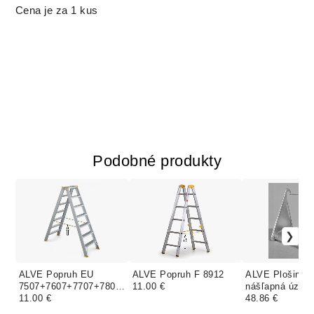
Cena je za 1 kus
Podobné produkty
ALVE Popruh EU
ALVE Popruh F 8912
ALVE Plošinka
7507+7607+7707+7807
11.00 €
nášľapná úzka
+6607
11.00 €
48.86 €