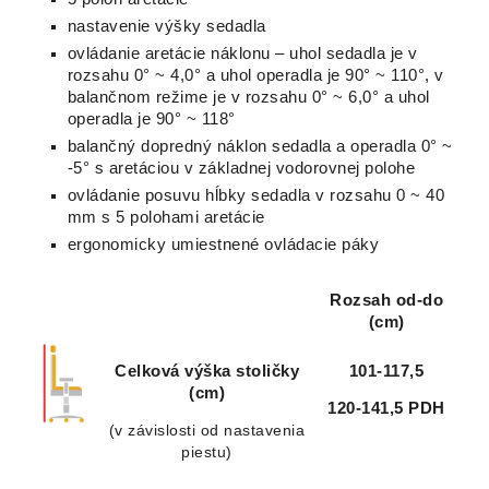
nastavenie výšky sedadla
ovládanie aretácie náklonu – uhol sedadla je v
rozsahu 0° ~ 4,0° a uhol operadla je 90° ~ 110°, v
balančnom režime je v rozsahu 0° ~ 6,0° a uhol
operadla je 90° ~ 118°
balančný dopredný náklon sedadla a operadla 0° ~
-5° s aretáciou v základnej vodorovnej polohe
ovládanie posuvu hĺbky sedadla v rozsahu 0 ~ 40
mm s 5 polohami aretácie
ergonomicky umiestnené ovládacie páky
Rozsah od-do
(cm)
Celková výška stoličky
101-117,5
(cm)
120-141,5 PDH
(v závislosti od nastavenia
piestu)