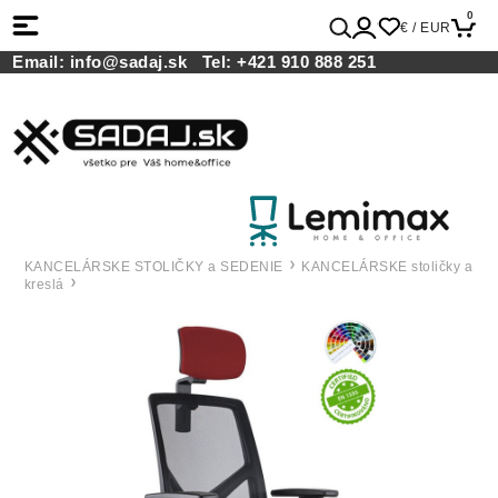
0
€ / EUR
Email:
info@sadaj.sk
Tel:
+421 910 888 251
KANCELÁRSKE STOLIČKY a SEDENIE
KANCELÁRSKE stoličky a
kreslá