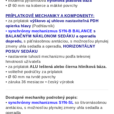
• moderná pyramídová
nylonová plastová báza
• Ø 60 mm na koberce a mäkké povrchy
PRÍPLATKOVÉ MECHANIKY A KOMPONENTY:
• za príplatok
výškovo aj uhlovo nastaviteľná PDH
opierka hlavy
(Podhlavník)
• synchrónny mechanizmus SYN-B BALANCE
s
BALANČNÝM NÁKLONOM SEDÁKU a operadla
dopredu,
s päťnásobnou aretáciou, s možnosťou plynulej
zmeny uhla sedadla a operadla,
HORIZONTÁLNY
POSUV SEDÁKU
• nastavenie tuhosti mechanizmu podľa telesnej
hmotnosti užívateľa
•
za príplatok
ALU
leštená alebo čierna hliníková báza.
• voliteľné podrúčky za príplatok
• Ø 60 mm na tvrdé povrchy
• záruka 36 mesiacov • český výrobok
Dostupné mechaniky podrobný popis:
•
synchrónny mechanizmus SYN-SL
so štvornásobnou
aretáciou, s možnosťou plynulej zmeny uhla sedadla a
operadla