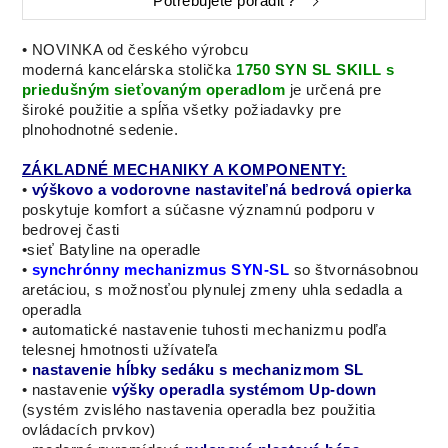
Potrebujete poradiť?
•
NOVINKA od českého výrobcu
moderná
kancelárska stolička
1750 SYN SL SKILL s
priedušným sieťovaným operadlom
je určená
pre
DX31 (DeLuxe)
DX32 (DeLuxe)
DX33 (DeLuxe)
široké použitie
a
spĺňa
všetky požiadavky pre
plnohodnotné
sedenie.
ZÁKLADNÉ MECHANIKY A KOMPONENTY:
•
výškovo a vodorovne nastaviteľná bedrová opierka
poskytuje komfort a súčasne významnú podporu v
bedrovej časti
•sieť Batyline na operadle
•
synchrónny mechanizmus SYN-SL
so štvornásobnou
aretáciou, s možnosťou plynulej zmeny uhla sedadla a
operadla
• automatické nastavenie tuhosti mechanizmu podľa
telesnej hmotnosti užívateľa
•
nastavenie hĺbky sedáku s
mechanizmom SL
• nastavenie
výšky operadla systémom Up-down
(systém zvislého nastavenia operadla bez použitia
ovládacích prvkov)