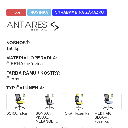
- 5%
NOVINKA
VYRÁBAME NA ZÁKAZKU
NOSNOSŤ
:
150 kg
MATERIÁL OPERADLA
:
ČIERNA sieťovina
FARBA RÁMU / KOSTRY
:
Čierna
TYP ČALÚNENIA
:
DORA, látka
BONDAI,
SKAI, koženka
MEDITAP,
VISUAL
BLOOM,
MELANGE,
koženka
látky