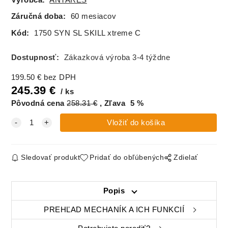
Záručná doba:
60 mesiacov
Kód:
1750 SYN SL SKILL xtreme C
DX11 (DeLuxe)
DX12 (DeLuxe)
DX13 (DeLuxe)
DX14 (DeLuxe)
Dostupnosť:
Zákazková výroba 3-4 týždne
199.50
€
bez DPH
245.39
€
DX15 (DeLuxe)
DX16 (DeLuxe)
DX17 (DeLuxe)
DX18 (DeLuxe)
ks
Pôvodná cena
258.31
€
Zľava
5
%
DX19 (DeLuxe)
DX20 (DeLuxe)
DX21 (DeLuxe)
DX22 (DeLuxe)
Sledovať produkt
Pridať do obľúbených
Zdielať
DX23 (DeLuxe)
DX24 (DeLuxe)
DX25 (DeLuxe)
DX26 (DeLuxe)
Popis
PREHĽAD MECHANÍK A ICH FUNKCIÍ
DX27 (DeLuxe)
DX28 (DeLuxe)
DX29 (DeLuxe)
DX30 (DeLuxe)