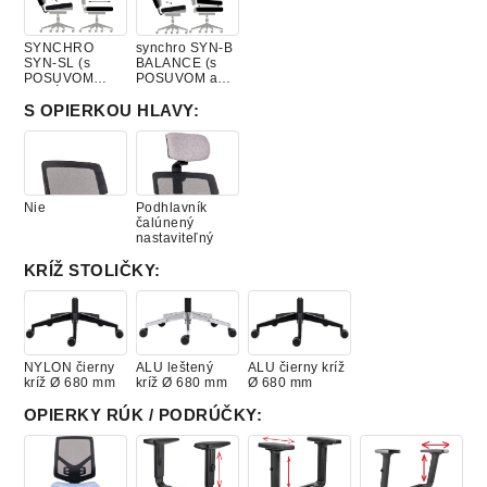
YS035
YS082 Scuba
YS005 Curacao
YS026 Costa
Honeymoon
(Xtreme)
(Xtreme)
(Xtreme)
(Xtreme)
SYNCHRO
synchro SYN-B
SYN-SL (s
BALANCE (s
POSUVOM
POSUVOM a
SEDÁKU)
náklonom
SEDÁKU)
S OPIERKOU HLAVY
:
YS095 Steel
YS004
YS097 Bluebell
YS100 Ocean
(Xtreme)
Martinique
(Xtreme)
(Xtreme)
(Xtreme)
Nie
Podhlavník
čalúnený
nastaviteľný
YS024 Cayman
YS165 Adobo
YS173 Rum
YS094 Slip
KRÍŽ STOLIČKY
:
(Xtreme)
(Xtreme)
(Xtreme)
(Xtreme)
NYLON čierny
ALU leštený
ALU čierny kríž
YS081 Blizzard
YS046
YS172 Bonaire
YS009 Havana
kríž Ø 680 mm
kríž Ø 680 mm
Ø 680 mm
(Xtreme)
Sombrero
(Xtreme)
(Xtreme)
(Xtreme)
OPIERKY RÚK / PODRÚČKY
: