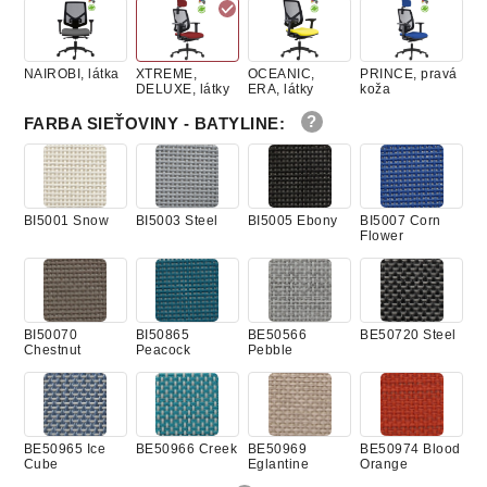
NAIROBI, látka
XTREME,
OCEANIC,
PRINCE, pravá
DELUXE, látky
ERA, látky
koža
FARBA SIEŤOVINY - BATYLINE
:
BI5001 Snow
BI5003 Steel
BI5005 Ebony
BI5007 Corn
Flower
BI50070
BI50865
BE50566
BE50720 Steel
Chestnut
Peacock
Pebble
BE50965 Ice
BE50966 Creek
BE50969
BE50974 Blood
Cube
Eglantine
Orange