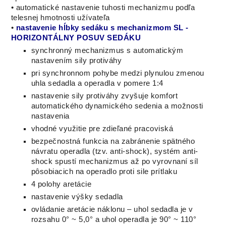
• automatické nastavenie tuhosti mechanizmu podľa
telesnej hmotnosti užívateľa
•
nastavenie hĺbky sedáku s
mechanizmom SL -
HORIZONTÁLNY POSUV SEDÁKU
synchronný mechanizmus s automatickým
nastavením sily protiváhy
pri synchronnom pohybe medzi plynulou zmenou
uhla sedadla a operadla v pomere 1:4
nastavenie sily protiváhy zvyšuje komfort
automatického dynamického sedenia a možnosti
nastavenia
vhodné využitie pre zdieľané pracoviská
bezpečnostná funkcia na zabránenie spätného
návratu operadla (tzv. anti-shock), systém anti-
shock spustí mechanizmus až po vyrovnaní síl
pôsobiacich na operadlo proti sile prítlaku
4 polohy aretácie
nastavenie výšky sedadla
ovládanie aretácie náklonu – uhol sedadla je v
rozsahu 0° ~ 5,0° a uhol operadla je 90° ~ 110°