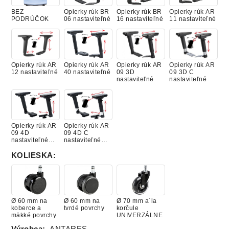
YS072 Solano
YS168 Tortuga
YS076 Lobster
YS105 Belize
BEZ
Opierky rúk BR
Opierky rúk BR
Opierky rúk AR
(Xtreme)
(Xtreme)
(Xtreme)
(Xtreme)
PODRÚČOK
06 nastaviteľné
16 nastaviteľné
11 nastaviteľné
YS079 Panama
YS101 Diablo
YS102
YS030 Tobago
Opierky rúk AR
Opierky rúk AR
Opierky rúk AR
Opierky rúk AR
(Xtreme)
(Xtreme)
Bridgetown
(Xtreme)
12 nastaviteľné
40 nastaviteľné
09 3D
09 3D C
(Xtreme)
nastaviteľné
nastaviteľné
YS136 Tokara
YS084 Tarot
DX01 (DeLuxe)
DX02 (DeLuxe)
Opierky rúk AR
Opierky rúk AR
(Xtreme)
(Xtreme)
09 4D
09 4D C
nastaviteľné
nastaviteľné
(skrutka)
(skrutka)
KOLIESKA
:
DX03 (DeLuxe)
DX04 (DeLuxe)
DX05 (DeLuxe)
DX06 (DeLuxe)
Ø 60 mm na
Ø 60 mm na
Ø 70 mm a´la
koberce a
tvrdé povrchy
korčule
mäkké povrchy
UNIVERZÁLNE
DX07 (DeLuxe)
DX08 (DeLuxe)
DX09 (DeLuxe)
DX10 (DeLuxe)
Výrobca:
ANTARES