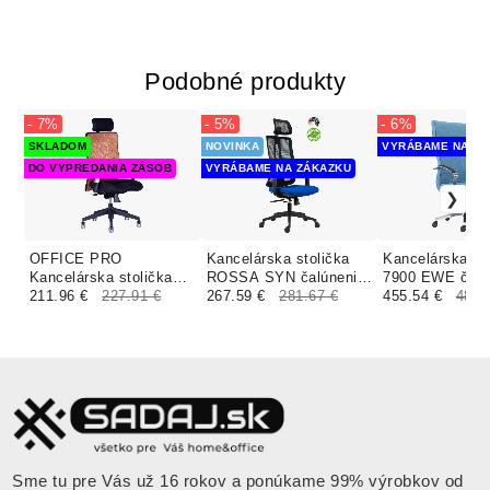
Podobné produkty
- 7%
- 5%
- 6%
SKLADOM
NOVINKA
VYRÁBAME NA ZÁ
DO VYPREDANIA ZÁSOB
VYRÁBAME NA ZÁKAZKU
OFFICE PRO
Kancelárska stolička
Kancelárska st
Kancelárska stolička
ROSSA SYN čalúnenie
7900 EWE čalú
CALYPSO XL SP1
211.96 €
227.91 €
BONDAI, VISUAL
267.59 €
281.67 €
BLOOM kožen
455.54 €
484.
hnedá
MELANGE
Sme tu pre Vás už 16 rokov a ponúkame 99% výrobkov od