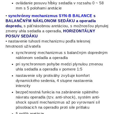
ovládanie posuvu hĺbky sedadla v rozsahu 0 ~ 58
mm s 5 polohami aretácie
•
synchrónny mechanizmus SYN-B BALANCE
s
BALANČNÝM NÁKLONOM SEDÁKU a operadla
dopredu,
s päťnásobnou aretáciou, s možnosťou plynulej
zmeny uhla sedadla a operadla,
HORIZONTÁLNY
POSUV SEDÁKU
• nastavenie tuhosti mechanizmu podľa telesnej
hmotnosti užívateľa
synchronný mechanizmus s balančným dopredným
náklonom sedadla a operadla
pri synchronnom pohybe medzi plynulou zmenou
uhla sedadla a operadla v pomere 1:5
nastavenie sily protiváhy zvyšuje komfort
dynamického sedenia, 4 stupne nastavenia
intenzity
bezpečnostná funkcia na zabránenie spätného
návratu operadla (tzv. anti-shock), systém anti-
shock spustí mechanizmus až po vyrovnaní síl
pôsobiacich na operadlo proti sile prítlaku
5 polôh aretácie