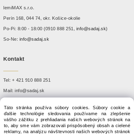
lemiMAX s.r.o.
Perín 168, 044 74, okr. Košice-okolie
Po-Pi: 8:00 - 18:00 (0910 888 251,
info@sadaj.sk
)
So-Ne:
info@sadaj.sk
Kontakt
Tel:
+ 421 910 888 251
Mail:
info@sadaj.sk
Táto stránka používa súbory cookies. Súbory cookie a
ďalšie technológie sledovania používame na zlepšenie
Copyright © 2020 SADAJ.SK, Všetky práva vyhradené
vášho zážitku z prehliadania našich webových stránok na
to, aby sme vám zobrazovali prispôsobený obsah a cielené
reklamy, na analýzu návštevnosti našich webových stránok