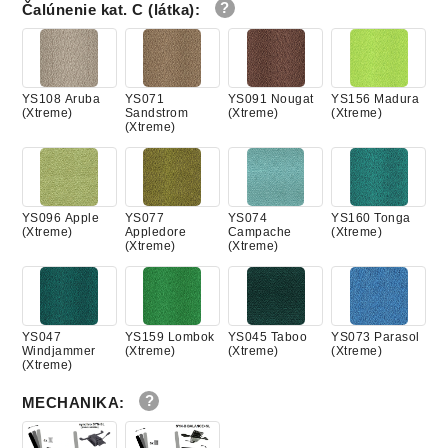
Čalúnenie kat. C (látka)
:
YS108 Aruba
YS071
YS091 Nougat
YS156 Madura
(Xtreme)
Sandstrom
(Xtreme)
(Xtreme)
(Xtreme)
YS096 Apple
YS077
YS074
YS160 Tonga
(Xtreme)
Appledore
Campache
(Xtreme)
(Xtreme)
(Xtreme)
YS047
YS159 Lombok
YS045 Taboo
YS073 Parasol
Windjammer
(Xtreme)
(Xtreme)
(Xtreme)
(Xtreme)
MECHANIKA
: