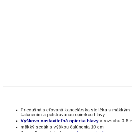
P
riedušná sieťovaná kancelárska stolička s mäkkým
čalúnením a polstrovanou opierkou hlavy
Výškovo nastaviteľná opierka hlavy
v rozsahu 0-6 
mäkký sedák s výškou čalúnenia 10 cm