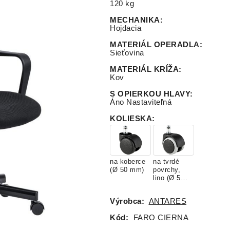
120 kg
MECHANIKA
:
Hojdacia
MATERIÁL OPERADLA
:
Sieťovina
MATERIÁL KRÍŽA
:
Kov
S OPIERKOU HLAVY
:
Áno Nastaviteľná
KOLIESKA
:
na koberce
na tvrdé
(Ø 50 mm)
povrchy,
lino (Ø 50
mm)
Výrobca:
ANTARES
Kód:
FARO CIERNA