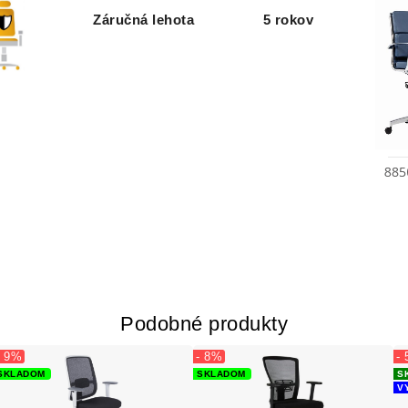
Záručná lehota
5 rokov
Podobné produkty
- 9%
- 8%
-
SKLADOM
SKLADOM
SK
V