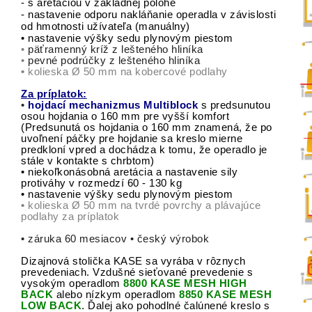
- s aretáciou v základnej polohe
- nastavenie odporu nakláňanie operadla v závislosti
od hmotnosti užívateľa (manuálny)
• nastavenie výšky sedu plynovým piestom
•
päťramenný kríž z lešteného hliníka
•
pevné podrúčky z lešteného hliníka
•
kolieska Ø 50 mm na kobercové podlahy
Za príplatok:
•
hojdací mechanizmus Multiblock
s predsunutou
osou hojdania o 160 mm pre vyšší komfort
(Predsunutá os hojdania o 160 mm znamená, že po
uvoľnení páčky pre hojdanie sa kreslo mierne
predkloní vpred a dochádza k tomu, že operadlo je
stále v kontakte s chrbtom)
• niekoľkonásobná aretácia a nastavenie sily
protiváhy v rozmedzí 60 - 130 kg
• nastavenie výšky sedu plynovým piestom
•
kolieska Ø 50 mm na tvrdé povrchy a plávajúce
podlahy za príplatok
• záruka 60 mesiacov • český výrobok
Dizajnová stolička KASE sa vyrába v rôznych
prevedeniach. Vzdušné sieťované prevedenie s
vysokým operadlom
8800 KASE MESH HIGH
BACK
alebo nízkym operadlom
8850 KASE MESH
LOW BACK
. Ďalej ako pohodlné čalúnené kreslo s