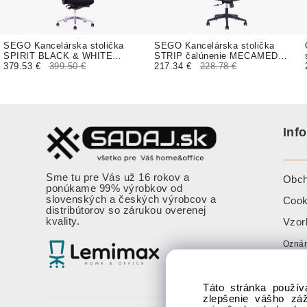
SEGO Kancelárska stolička
SEGO Kancelárska stolička
SPIRIT BLACK & WHITE
STRIP čalúnenie MECAMED
čalúnenie PALLADIO FINAL
379.53 €
399.50 €
koženka
217.34 €
228.78 €
Inf
Sme tu pre Vás už 16 rokov a
Obch
ponúkame 99% výrobkov od
slovenských a českých výrobcov a
Cook
distribútorov so zárukou overenej
kvality.
Vzor
Oznám
nebe
Táto stránka použív
zlepšenie vášho zá