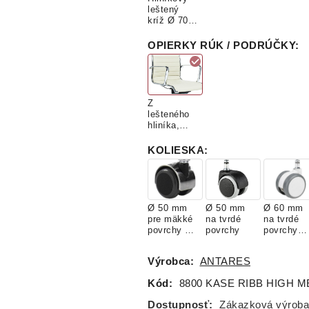
leštený
kríž Ø 700
mm
OPIERKY RÚK / PODRÚČKY
:
Z
lešteného
hliníka,
pevné
KOLIESKA
:
Ø 50 mm
Ø 50 mm
Ø 60 mm
pre mäkké
na tvrdé
na tvrdé
povrchy s
povrchy
povrchy
chróm
BIELE
krytom
(PLU1016)
Výrobca:
ANTARES
Kód:
8800 KASE RIBB HIGH M
Dostupnosť:
Zákazková výroba