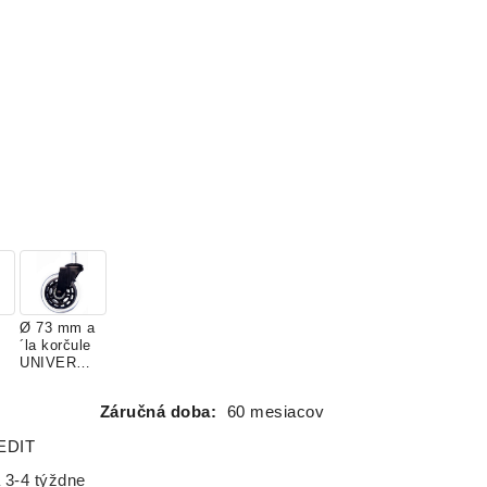
Ø 73 mm a
´la korčule
UNIVERZÁ
LNE
Záručná doba:
60 mesiacov
EDIT
 3-4 týždne