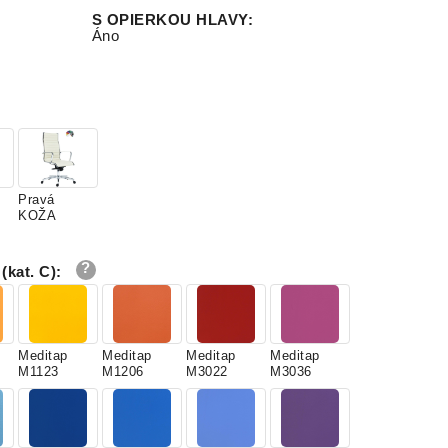
S OPIERKOU HLAVY
:
Áno
Pravá
,
KOŽA
kat. C)
:
Meditap
Meditap
Meditap
Meditap
M1123
M1206
M3022
M3036