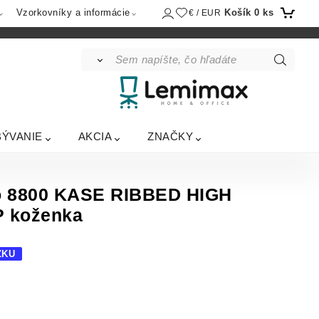
Košík
0
ks
Vzorkovníky a informácie
€ / EUR
BÝVANIE
AKCIA
ZNAČKY
lo 8800 KASE RIBBED HIGH
P koženka
ZKU