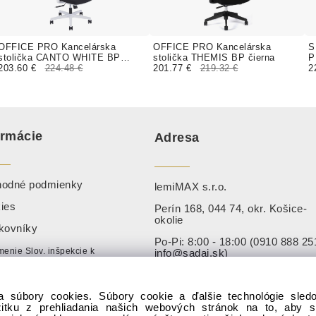
OFFICE PRO Kancelárska
OFFICE PRO Kancelárska
S
stolička CANTO WHITE BP
stolička THEMIS BP čierna
P
čierna
203.60 €
224.48 €
201.77 €
219.32 €
k
2
ormácie
Adresa
odné podmienky
lemiMAX s.r.o.
ies
Perín 168, 044 74, okr. Košice-
okolie
kovníky
Po-Pi: 8:00 - 18:00 (0910 888 25
enie Slov. inšpekcie k
info@sadaj.sk
)
zpečnému výrobku
So-Ne:
info@sadaj.sk
a súbory cookies. Súbory cookie a ďalšie technológie sle
žitku z prehliadania našich webových stránok na to, aby 