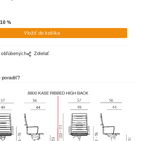
10
%
o obľúbených
Zdielať
 poradiť?