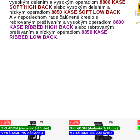
vysokým delením a vysokým operadlom
8800 KASE
SOFT HIGH BACK
alebo vysokým delením a
nízkym operadlom
8850 KASE SOFT LOW BACK
.
A v neposlednom rade čalúnené kreslo s
rebrovaným prešívaním a vysokým operadlom
8800
KASE RIBBED HIGH BACK
alebo rebrovaným
prešívaním a nízkym operadlom
8850 KASE
RIBBED LOW BACK
.
- 5%
- 5%
SKLADOM (dodanie 3-14 dní)
SKLADOM (dodanie 3-14 dní)
VYRÁBAME NA ZÁKAZKU
VYRÁBAME NA ZÁKAZKU