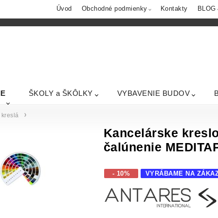
Úvod
Obchodné podmienky
Kontakty
BLOG
IE
ŠKOLY a ŠKÔLKY
VYBAVENIE BUDOV
kreslá
Kancelárske kres
čalúnenie MEDITA
- 10%
VYRÁBAME NA ZÁKA