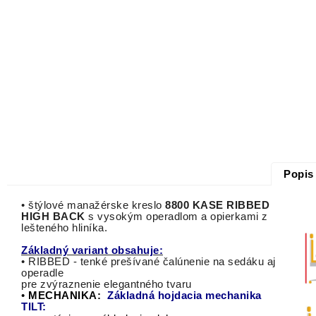
Popis
•
štýlové manažérske kreslo
8800 KASE RIBBED
HIGH BACK
s vysokým operadlom a opierkami z
lešteného hliníka.
Základný variant obsahuje:
• RIBBED - tenké prešívané čalúnenie na sedáku aj
operadle
pre zvýraznenie elegantného tvaru
•
MECHANIKA:
Základná hojdacia mechanika
TILT: