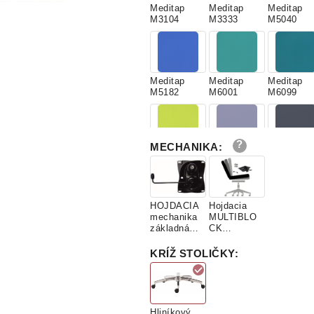
Meditap
Meditap
Meditap
M3104
M3333
M5040
Meditap
Meditap
Meditap
M5182
M6001
M6099
MECHANIKA
:
Meditap
Meditap
Meditap
M6274
M7000
M7046
HOJDACIA
Hojdacia
mechanika
MULTIBLO
Meditap
Meditap
základná
CK
M9001
M9011
(1MEH02)
(1MEH01)
KRÍŽ STOLIČKY
:
Hliníkový