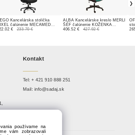
EGO Kancelárska stolička
ALBA Kancelárske kreslo MERLI
OF
IXEL čalúnenie MECAMED
ŠÉF čalúnenie KOŽENKA
st
oženka
22.02 €
233.70 €
Valencia, Silvertex
406.52 €
427.92 €
26
Kontakt
Tel:
+ 421 910 888 251
Mail:
info@sadaj.sk
1,
dovania používame na
sme vám zobrazovali