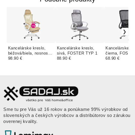
Kancelárske kreslo,
Kancelárske kreslo,
Kancelárske kr
béžová/biela, nosnosť
sivá, FOSTER TYP 1
čierna, FOSTE
150 kg, MALVIN
98.90 €
88.90 €
68.90 €
Sme tu pre Vás už 16 rokov a ponúkame 99% výrobkov od
slovenských a českých výrobcov a distribútorov so zárukou
overenej kvality.