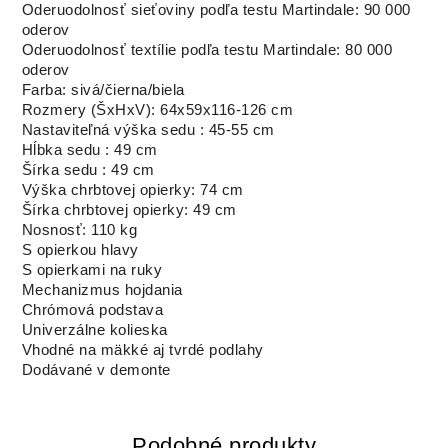
Oderuodolnosť sieťoviny podľa testu Martindale: 90 000
oderov
Oderuodolnosť textílie podľa testu Martindale: 80 000
oderov
Farba: sivá/čierna/biela
Rozmery (ŠxHxV): 64x59x116-126 cm
Nastaviteľná výška sedu : 45-55 cm
Hĺbka sedu : 49 cm
Šírka sedu : 49 cm
Výška chrbtovej opierky: 74 cm
Šírka chrbtovej opierky: 49 cm
Nosnosť: 110 kg
S opierkou hlavy
S opierkami na ruky
Mechanizmus hojdania
Chrómová podstava
Univerzálne kolieska
Vhodné na mäkké aj tvrdé podlahy
Dodávané v demonte
Podobné produkty