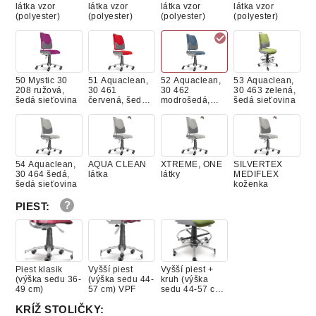
látka vzor
látka vzor
látka vzor
látka vzor
(polyester)
(polyester)
(polyester)
(polyester)
50 Mystic 30
51 Aquaclean,
52 Aquaclean,
53 Aquaclean,
208 ružová,
30 461
30 462
30 463 zelená,
šedá sieťovina
červená, šedá
modrošedá,
šedá sieťovina
sieťovina
šedá sieťovina
54 Aquaclean,
AQUA CLEAN
XTREME, ONE
SILVERTEX
30 464 šedá,
látka
látky
MEDIFLEX
šedá sieťovina
koženka
PIEST
:
Piest klasik
Vyšší piest
Vyšší piest +
(výška sedu 36-
(výška sedu 44-
kruh (výška
49 cm)
57 cm) VPF
sedu 44-57 cm)
VPK
KRÍŽ STOLIČKY
: