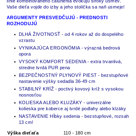
línie kombinovaného čalúnenia evokujú široký úsmev.
Vaše dieťa vojde do izby a jeho stolička sa naň usmeje!
ARGUMENTY PRESVEDČUJÚ - PREDNOSTI
ROZHODUJÚ
DLHÁ ŽIVOTNOSŤ - od 4 rokov až do dospelého
vzrastu
VYNIKAJÚCA ERGONÓMIA -
výrazná bedrová
opora
VYSOKÝ KOMFORT SEDENIA - extra trvanlivá,
stredne tvrdá PUR pena
BEZPEČNOSTNÝ PLYNOVÝ PIEST - bezstupňové
nastavenie výšky sedadla 36-49 cm
STABILNÝ KRÍŽ - poctivý kovový kríž s vysokou
nosnosťou
KOLIESKA ALEBO KLUZÁKY - univerzálne
kolieska pre koberce aj tvrdé podlahy alebo klzáky
NASTAVENIE Hĺbky sedenia - bezstupňové, rozsah
13 cm!
Výška dieťaťa
110 - 180 cm