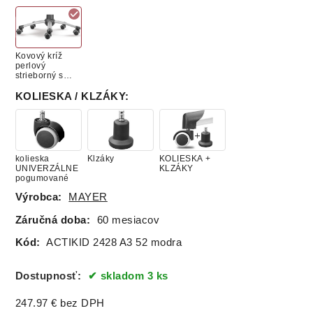
Kovový kríž
perlový
strieborný s
plast. krytmi
KOLIESKA / KLZÁKY
:
kolieska
Klzáky
KOLIESKA +
UNIVERZÁLNE
KLZÁKY
pogumované
Výrobca:
MAYER
Záručná doba:
60 mesiacov
Kód:
ACTIKID 2428 A3 52 modra
Dostupnosť:
skladom 3 ks
247.97
€
bez DPH