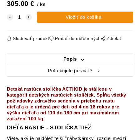
305.00
€
ks
Sledovať produkt
Pridať do obľúbených
Zdielať
Popis
Potrebujete poradiť?
Detská rastúca stolička
ACTIKID
je
stálicou
v
kategórií detských rastúcich stoličiek. Spĺňa všetky
požiadavky zdravého sedenia v priebehu rastu
dieťaťa a je určená pre deti od 4 do 18 rokov pre
výšku dieťaťa od
110 do 180 cm
pri maximálnom
zaťažení
100 kg.
DIEŤA RASTIE - STOLIČKA TIEŽ
Viete, aký je najdôležitejší "nábytkársky" rozdiel medzi