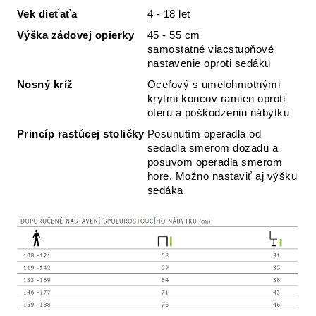
Vek dieťaťa
4 - 18 let
Výška zádovej opierky
45 - 55 cm
samostatné viacstupňové
nastavenie oproti sedáku
Nosný kríž
Oceľový s umelohmotnými
krytmi koncov ramien oproti
oteru a poškodzeniu nábytku
Princíp rastúcej stoličky
Posunutím operadla od
sedadla smerom dozadu a
posuvom operadla smerom
hore. Možno nastaviť aj výšku
sedáka