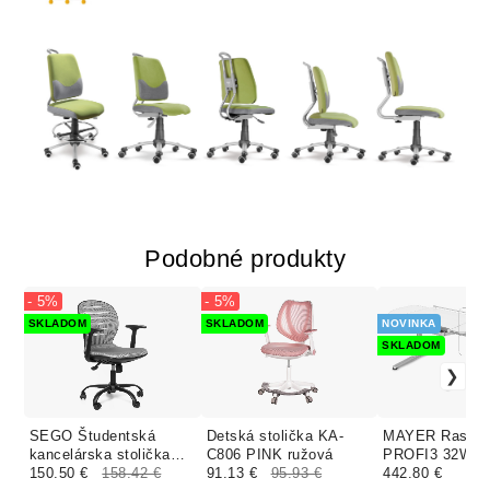
Podobné produkty
- 5%
- 5%
SKLADOM
SKLADOM
NOVINKA
SKLADOM
SEGO Študentská
Detská stolička KA-
MAYER Rastúci
kancelárska stolička
C806 PINK ružová
PROFI3 32W3 
COOL BLACK šedá
150.50 €
158.42 €
91.13 €
95.93 €
dekor biely
442.80 €