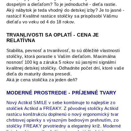
dospelým a dieťaťom? To je jednoduché - dieťa rastie.
Aký nábytok je teda vhodný do detskej izby? Je to jasné -
rastúci! Kvalitné rastúce stoličky sa prispôsobí Vášmu
dieťaťu vo veku od 4 do 18 rokov.
TRVANLIVOSTI SA OPLATÍ - CENA JE
RELATÍVNA
Stabilita, pevnosť a trvanlivosť, to sú dôležité vlastnosti
stoličky, ktorá porastie s Vaším dieťaťom. Maximálna
nosnosť 100 kg a záruka 5 rokov sú jasnými signálmi
kvalitnej detskej stoličky. Odhadnite počet dní, ktoré vaše
dieťa do maturity doma presedí.
Aká je cena stolička za jeden deň?
MODERNÉ PROSTREDIE - PRÍJEMNÉ TVARY
Nový Actikid SMILE v sebe kombinuje to najlepšie zo
stoličiek Actikid a FREAKY. Z pôvodnej stoličky Actikid
rastúcu konštrukciu doplnenú o nový ergonomický tvar
chrbtovej opierky s výrazným bedrovým prehnutím, zo
stoličky FREAKY prvotriedny a elegantný kríž. Moderné