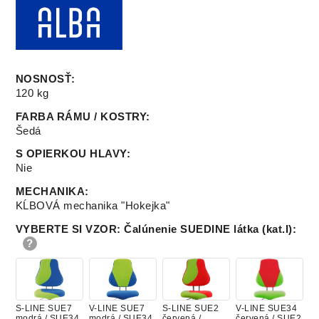
NOSNOSŤ
:
120 kg
FARBA RÁMU / KOSTRY
:
Šedá
S OPIERKOU HLAVY
:
Nie
MECHANIKA
:
KĹBOVÁ mechanika "Hokejka"
VYBERTE SI VZOR: Čalúnenie SUEDINE látka (kat.I)
:
S-LINE SUE7
V-LINE SUE7
S-LINE SUE2
V-LINE SUE34
modrá / SUE34
modrá / SUE34
červená /
červená / SUE2