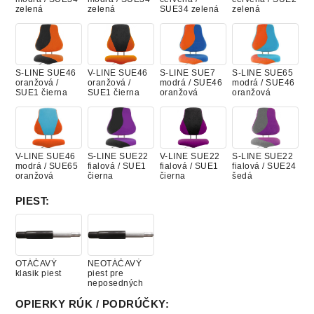
zelená
zelená
SUE34 zelená
zelená
S-LINE SUE46
V-LINE SUE46
S-LINE SUE7
S-LINE SUE65
oranžová /
oranžová /
modrá / SUE46
modrá / SUE46
SUE1 čierna
SUE1 čierna
oranžová
oranžová
V-LINE SUE46
S-LINE SUE22
V-LINE SUE22
S-LINE SUE22
modrá / SUE65
fialová / SUE1
fialová / SUE1
fialová / SUE24
oranžová
čierna
čierna
šedá
PIEST
:
S-LINE SUE34
V-LINE SUE34
S-LINE SUE7
S-LINE SUE7
zelená / SUE22
zelená / SUE22
modrá / SUE1
modrá / SUE24
fialová
fialová
čierna
šedá
OTÁČAVÝ
NEOTÁČAVÝ
klasik piest
piest pre
neposedných
OPIERKY RÚK / PODRÚČKY
: