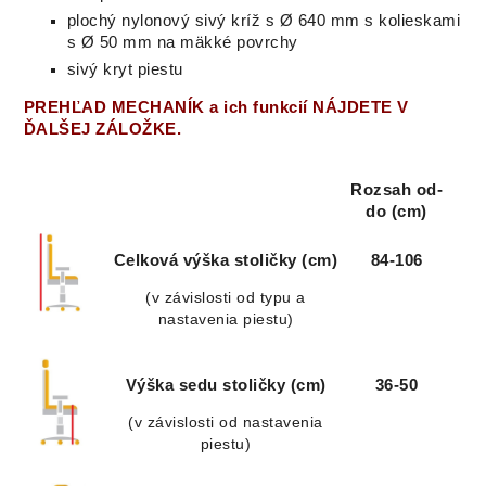
plochý nylonový sivý kríž s Ø 640 mm s kolieskami
s Ø 50 mm na mäkké povrchy
sivý kryt piestu
PREHĽAD MECHANÍK a ich funkcií NÁJDETE V
ĎALŠEJ ZÁLOŽKE.
Rozsah od-
do (cm)
Celková výška stoličky (cm)
84-106
(v závislosti od typu a
nastavenia piestu)
Výška sedu stoličky (cm)
36-50
(v závislosti od nastavenia
piestu)