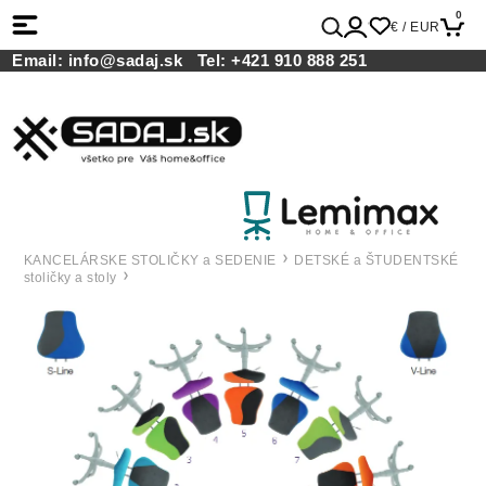
0
€ / EUR
Email:
info@sadaj.sk
Tel:
+421 910 888 251
KANCELÁRSKE STOLIČKY a SEDENIE
DETSKÉ a ŠTUDENTSKÉ
stoličky a stoly