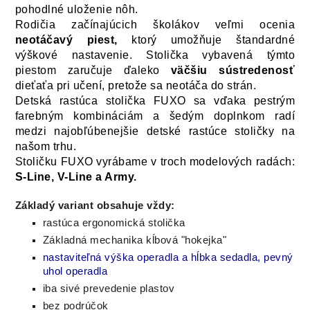
pohodlné uloženie nôh.
Rodičia začínajúcich školákov veľmi ocenia
neotáčavý piest,
ktorý umožňuje
štandardné
výškové nastavenie. Stolička vybavená týmto
piestom zaručuje ďaleko
väčšiu sústredenosť
dieťaťa pri učení, pretože sa neotáča
do strán.
Detská rastúca stolička
FUXO
sa vďaka pestrým
farebným kombináciám a šedým doplnkom radí
medzi najobľúbenejšie detské rastúce stoličky
na
našom trhu.
Stoličku
FUXO
vyrábame v troch modelových radách:
S-Line
,
V-Line
a
Army
.
Základý variant obsahuje vždy:
rastúca ergonomická stolička
Základná mechanika kĺbová "hokejka"
nastaviteľná výška operadla a hĺbka sedadla, pevný
uhol operadla
iba sivé prevedenie plastov
bez podrúčok