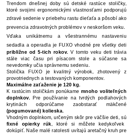
Trendom dnešnej doby sú detské rastúce stoličky,
ktoré svojimi ergonomickými vlastnosťami podporujú
zdravé sedenie v priebehu rastu dieťaťa
a pôsobí ako
S-LINE SUE46
V-LINE SUE46
S-LINE SUE41
S-LINE SUE29
oranžová /
oranžová /
ružová / SUE29
bordová /
prevencia zdravotných problémov v neskoršom veku.
SUE34 zelená
SUE34 zelená
bordová
SUE109
béžová
Vďaka unikátnemu a všestrannému nastaveniu
sedadla a operadla je
FUXO
vhodné pre všetky deti
približne od 5-tich rokov.
V tomto veku deti trávia
stále viac času pri písacom stole a súčasne sa
nevedomky učia
správnemu sedeniu.
Stolička
FUXO
je kvalitný výrobok, zhotovený z
provotriednych a testovaných komponentov.
Maximálne zaťaženie je 120
kg.
K rastúcim stoličkám ponúkame
mnoho voliteľných
doplnkov.
Pre používanie na tvrdých podlahových
krytinách odporúčame zaobstarať
mäkčené
(pogumované) kolieska.
Vhodným doplnkom, určeným skôr pre väčšie deti, sú
fixné opierky rúk
, ktoré si môžete kedykoľvek
dokúpiť.
Naše malé ratolesti uvítajú aretačný kruh pre