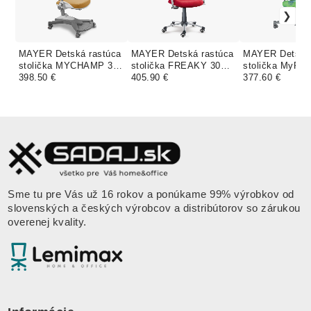
MAYER Detská rastúca
MAYER Detská rastúca
MAYER Detská 
stolička MYCHAMP 30
stolička FREAKY 30
stolička MyPO
469 žltá
398.50 €
461 červená
405.90 €
093 zelená
377.60 €
Sme tu pre Vás už 16 rokov a ponúkame 99% výrobkov od
slovenských a českých výrobcov a distribútorov so zárukou
overenej kvality.