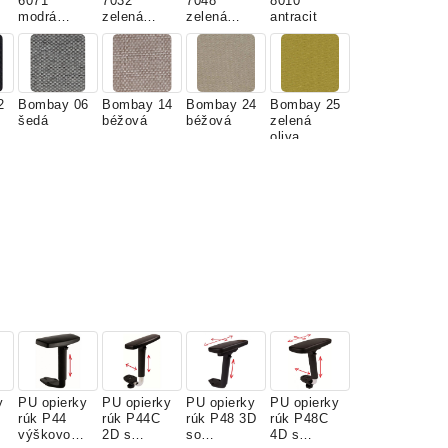
6071
7032
7048
8010
modrá
zelená
zelená
antracit
stredná
svetlá
hrášková
2
Bombay 06
Bombay 14
Bombay 24
Bombay 25
šedá
béžová
béžová
zelená
oliva
7
Bombay 38
Bombay 39
Bombay 56
Bombay 57
zelená
oranžová
šedočierna
tyrkys
modrá
vodná
4
Bombay 89
Fortis 16
Fortis 33
Fortis 34
n
Fialová
šedá
červená
béžová
y
PU opierky
PU opierky
PU opierky
PU opierky
rúk P44
rúk P44C
rúk P48 3D
rúk P48C
výškovo
2D s
so
4D s