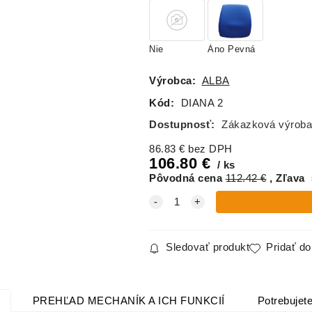
Nie
Áno Pevná
Výrobca:
ALBA
Kód:
DIANA 2
Dostupnosť:
Zákazková výroba
86.83
€
bez DPH
106.80
€
ks
Pôvodná cena
112.42
€
Zľava
Sledovať produkt
Pridať d
PREHĽAD MECHANÍK A ICH FUNKCIÍ
Potrebujete