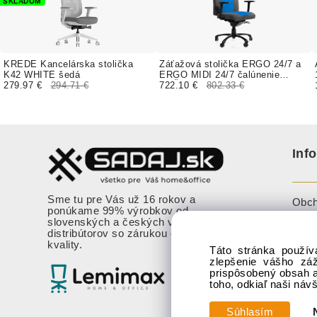
SKLADOM
KREDE Kancelárska stolička
Záťažová stolička ERGO 24/7 a
K42 WHITE šedá
ERGO MIDI 24/7 čalúnenie
279.97 €
294.71 €
KOŽENKA Valencia, Silvertex
722.10 €
802.33 €
Inf
Sme tu pre Vás už 16 rokov a
Obch
ponúkame 99% výrobkov od
slovenských a českých výrobcov a
Cook
distribútorov so zárukou overenej
kvality.
Vzor
Táto stránka použív
zlepšenie vášho zá
Oznám
prispôsobený obsah a
nebe
toho, odkiaľ naši náv
Súhlasím