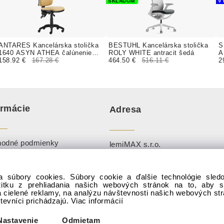
SKLADOM
V
ANTARES Kancelárska stolička
BESTUHL Kancelárska stolička
S
1640 ASYN ATHEA čalúnenie
ROLY WHITE antracit šedá
A
MEDITAP koženka
158.92 €
167.28 €
464.50 €
516.11 €
k
2
ormácie
Adresa
odné podmienky
lemiMAX s.r.o.
ies
Perín 168, 044 74, okr. Košice-
okolie
kovníky
a súbory cookies. Súbory cookie a ďalšie technológie sle
Po-Pi: 8:00 - 18:00 (0910 888 25
žitku z prehliadania našich webových stránok na to, aby 
enie Slov. inšpekcie k
info@sadaj.sk
)
 cielené reklamy, na analýzu návštevnosti našich webových st
zpečnému výrobku
števníci prichádzajú.
Viac informácií
So-Ne:
info@sadaj.sk
Nastavenie
Odmietam