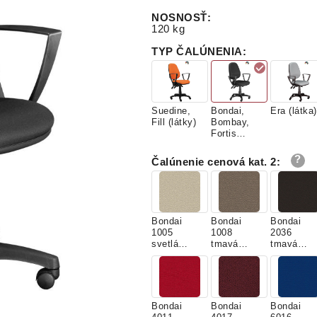
NOSNOSŤ
:
120 kg
TYP ČALÚNENIA
:
Suedine,
Bondai,
Era (látka)
Fill (látky)
Bombay,
Fortis
(látky)
Čalúnenie cenová kat. 2
:
Bondai
Bondai
Bondai
1005
1008
2036
svetlá
tmavá
tmavá
béžová
káva
hnedá
Bondai
Bondai
Bondai