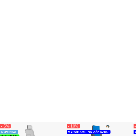
- 5%
- 10%
NOVINKA
VYRÁBAME NA ZÁKAZKU