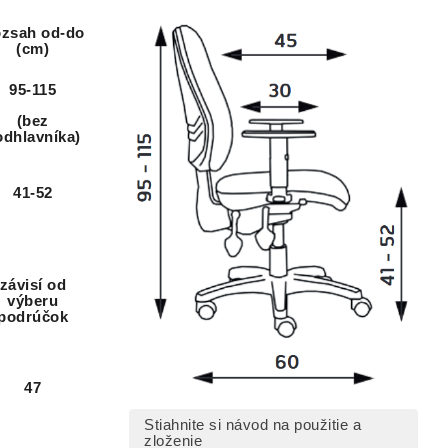
zsah od-do
(cm)
95-115
(bez
odhlavníka)
41-52
závisí od
výberu
podrúčok
47
Stiahnite si návod na použitie a
zloženie