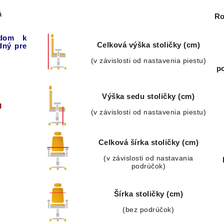
á
Ro
dom
k
Celková výška stoličky (cm)
dný
pre
(v závislosti od nastavenia piestu)
p
Výška sedu stoličky (cm)
J
(v závislosti od nastavenia piestu)
Celková šírka stoličky (cm)
(v závislosti od nastavania
podrúčok)
Šírka stoličky (cm)
(bez podrúčok)