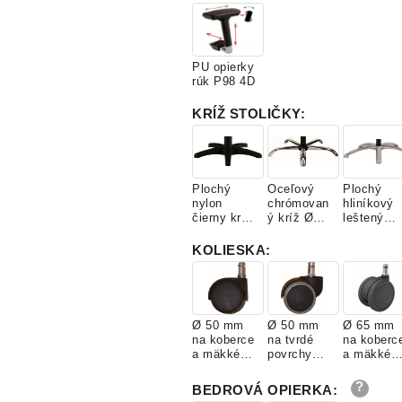
nastaviteľ
Fortis 35
Fortis 36
Fortis 37
é
zelená
hnedočiern
modrá
a
PU opierky
rúk P98 4D
KRÍŽ STOLIČKY
:
Plochý
Oceľový
Plochý
nylon
chrómovan
hliníkový
čierny kríž
ý kríž Ø
leštený
Ø 600 mm
640 mm +
kríž Ø 640
(1BAS01)
čierny
mm +
KOLIESKA
:
piest
čierny
(1BAS09)
piest
(1BAS11)
Ø 50 mm
Ø 50 mm
Ø 65 mm
na koberce
na tvrdé
na koberc
a mäkké
povrchy
a mäkké
povrchy
(1KOL02)
povrchy
(1KOL01)
(1KOL05)
BEDROVÁ OPIERKA
: