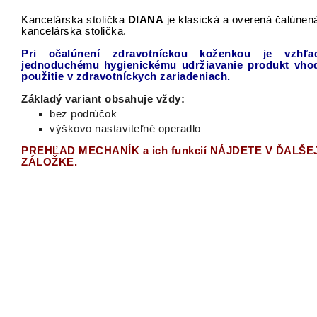
Kancelárska stolička
DIANA
je klasická a overená čalúnen
kancelárska stolička.
Pri
očalúnení
zdravotníckou
koženkou
je vzhľa
jednoduchému
hygienickému
udržiavanie
produkt
vho
použitie
v zdravotníckych
zariadeniach.
Základý variant obsahuje vždy:
bez podrúčok
výškovo nastaviteľné operadlo
PREHĽAD MECHANÍK a ich funkcií NÁJDETE V ĎALŠE
ZÁLOŽKE.