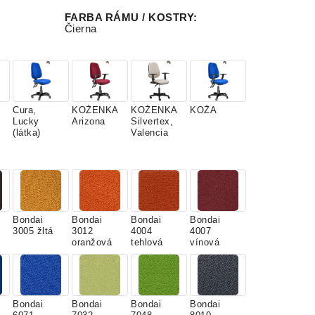
FARBA RÁMU / KOSTRY
:
Čierna
Cura,
KOŽENKA
KOŽENKA
KOŽA
Lucky
Arizona
Silvertex,
(látka)
Valencia
Bondai
Bondai
Bondai
Bondai
3005 žltá
3012
4004
4007
oranžová
tehlová
vínová
Bondai
Bondai
Bondai
Bondai