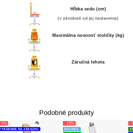
Hĺbka sedu (cm)
(v závislosti od jej nastavenia)
Maximálna nosnosť stoličky (kg)
Záručná lehota
Podobné produkty
- 5%
- 10%
-
VYRÁBAME NA ZÁKAZKU
NOVINKA
SK