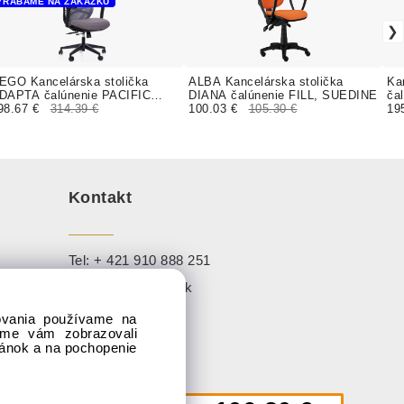
YRÁBAME NA ZÁKAZKU
EGO Kancelárska stolička
ALBA Kancelárska stolička
Ka
DAPTA čalúnenie PACIFIC
DIANA čalúnenie FILL, SUEDINE
ča
oženka
98.67 €
314.39 €
100.03 €
105.30 €
19
Kontakt
Tel:
+ 421 910 888 251
Mail:
info@sadaj.sk
dovania používame na
1,
sme vám zobrazovali
ránok a na pochopenie