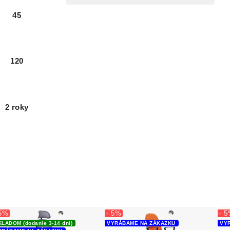
45
120
2 roky
 5%
- 5%
- 
LADOM (dodanie 3-14 dní)
VYRÁBAME NA ZÁKAZKU
VY