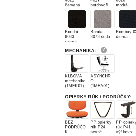
4011
4017
6016
červená
bordovofial
modrá
ová
stredná
Bondai
Bondai
Bombay 0
8033
8078 šedá
čierna
čierna
MECHANIKA
:
Bombay 33
Bombay 34
Bombay 3
červená
šedá
modrá
KĹBOVÁ
ASYNCHR
mechanika
O
(1MEK01)
(1MEA01)
OPIERKY RÚK / PODRÚČKY
:
Bombay 63
Bombay 73
Bombay 7
fialovočiern
Ružová
hnedočier
a
cyklamén
a
BEZ
PP opierky
PP opierk
PODRÚČO
rúk P24
rúk P41
K
pevné
výškovo