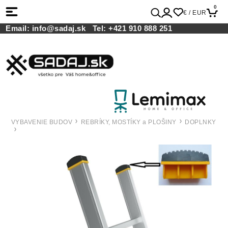
0
€ / EUR
Email:
info@sadaj.sk
Tel:
+421 910 888 251
VYBAVENIE BUDOV
REBRÍKY, MOSTÍKY a PLOŠINY
DOPLNKY