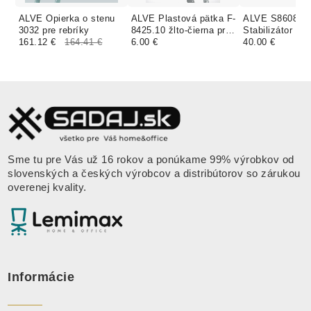
ALVE Opierka o stenu
ALVE Plastová pätka F-
ALVE S8608
3032 pre rebríky
8425.10 žlto-čierna pre
Stabilizátor na 
161.12 €
164.41 €
rebrík
6.00 €
40.00 €
Sme tu pre Vás už 16 rokov a ponúkame 99% výrobkov od
slovenských a českých výrobcov a distribútorov so zárukou
overenej kvality.
Informácie