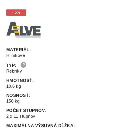
- 5%
MATERIÁL
:
Hliníkové
TYP
:
Rebríky
HMOTNOSŤ
:
10,6 kg
NOSNOSŤ
:
150 kg
POČET STUPNOV
:
2 x 11 stupňov
MAXIMÁLNA VÝSUVNÁ DĹŽKA
: