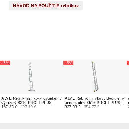
NÁVOD NA POUŽITIE rebríkov
- 5%
- 5%
ALVE Rebrík hliníkový dvojdielny
ALVE Rebrík hliníkový dvojdielny
výsuvný 8210 PROFI PLUS
univerzálny 8516 PROFI PLUS
FORTE
187.33 €
197.19 €
FORTE
337.03 €
354.77 €