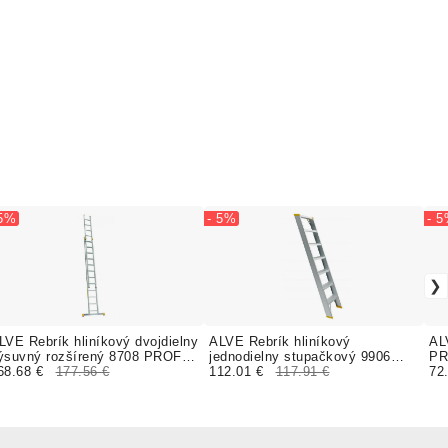
 5%
- 5%
- 
LVE Rebrík hliníkový dvojdielny
ALVE Rebrík hliníkový
AL
ýsuvný rozšírený 8708 PROFI
jednodielny stupačkový 9906
PR
LUS FORTE
68.68 €
177.56 €
PROFI PLUS FORTE
112.01 €
117.91 €
72