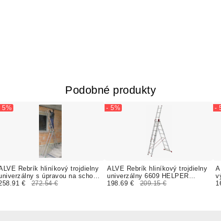
Podobné produkty
- 5%
- 5%
-
ALVE Rebrík hliníkový trojdielny
ALVE Rebrík hliníkový trojdielny
A
univerzálny s úpravou na schody
univerzálny 6609 HELPER
v
7810 PROFI EUROSTYL
258.91 €
272.54 €
HOBBY
198.69 €
209.15 €
P
1