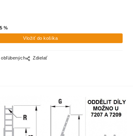
5
%
o obľúbených
Zdielať