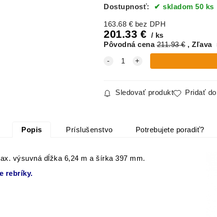
Dostupnosť:
skladom 50 ks
163.68
€
bez DPH
201.33
€
ks
Pôvodná cena
211.93
€
Zľava
Sledovať produkt
Pridať d
Popis
Príslušenstvo
Potrebujete poradiť?
 max. výsuvná dĺžka 6,24 m a šírka 397 mm.
 rebríky.