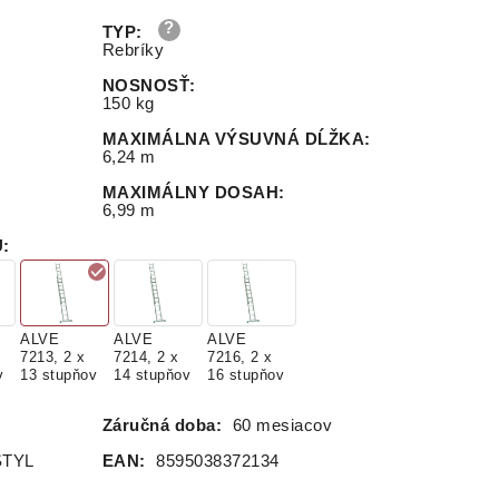
TYP
:
Rebríky
NOSNOSŤ
:
150 kg
MAXIMÁLNA VÝSUVNÁ DĹŽKA
:
6,24 m
MAXIMÁLNY DOSAH
:
6,99 m
U
:
ALVE
ALVE
ALVE
7213, 2 x
7214, 2 x
7216, 2 x
v
13 stupňov
14 stupňov
16 stupňov
Záručná doba:
60 mesiacov
STYL
EAN:
8595038372134