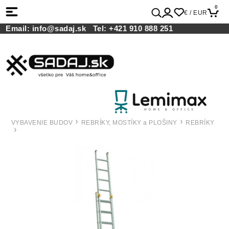
0
€ / EUR
Email:
info@sadaj.sk
Tel:
+421 910 888 251
VYBAVENIE BUDOV
REBRÍKY, MOSTÍKY a PLOŠINY
REBRÍKY