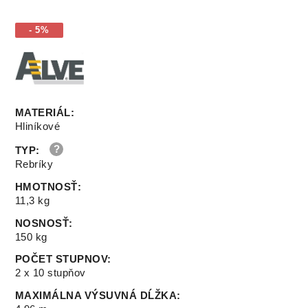
- 5%
MATERIÁL
:
Hliníkové
TYP
:
Rebríky
HMOTNOSŤ
:
11,3 kg
NOSNOSŤ
:
150 kg
POČET STUPNOV
:
2 x 10 stupňov
MAXIMÁLNA VÝSUVNÁ DĹŽKA
: