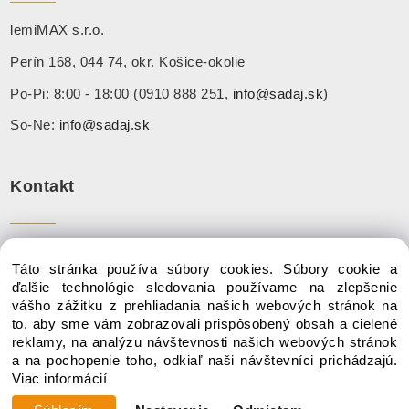
lemiMAX s.r.o.
Perín 168, 044 74, okr. Košice-okolie
Po-Pi: 8:00 - 18:00 (0910 888 251,
info@sadaj.sk
)
So-Ne:
info@sadaj.sk
Kontakt
Tel:
+ 421 910 888 251
Táto stránka používa súbory cookies. Súbory cookie a
Mail:
info@sadaj.sk
ďalšie technológie sledovania používame na zlepšenie
vášho zážitku z prehliadania našich webových stránok na
to, aby sme vám zobrazovali prispôsobený obsah a cielené
reklamy, na analýzu návštevnosti našich webových stránok
a na pochopenie toho, odkiaľ naši návštevníci prichádzajú.
Copyright © 2020 SADAJ.SK, Všetky práva vyhradené
Viac informácií