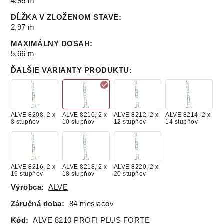
4,96 m
DĹŽKA V ZLOŽENOM STAVE
:
2,97 m
MAXIMÁLNY DOSAH
:
5,66 m
ĎALŠIE VARIANTY PRODUKTU
:
ALVE 8208, 2 x
ALVE 8210, 2 x
ALVE 8212, 2 x
ALVE 8214, 2 x
8 stupňov
10 stupňov
12 stupňov
14 stupňov
ALVE 8216, 2 x
ALVE 8218, 2 x
ALVE 8220, 2 x
16 stupňov
18 stupňov
20 stupňov
Výrobca:
ALVE
Záručná doba:
84 mesiacov
Kód:
ALVE 8210 PROFI PLUS FORTE