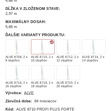
4,66 m
DĹŽKA V ZLOŽENOM STAVE
:
2,97 m
MAXIMÁLNY DOSAH
:
5,66 m
ĎALŠIE VARIANTY PRODUKTU
:
ALVE 8708, 2 x
ALVE 8710, 2 x
ALVE 8712, 2 x
ALVE 8714, 2 x
8 stupňov
10 stupňov
12 stupňov
14 stupňov
ALVE 8716, 2 x
ALVE 8718, 2 x
ALVE 8720, 2 x
16 stupňov
18 stupňov
20 stupňov
Výrobca:
ALVE
Záručná doba:
84 mesiacov
Kód:
ALVE 8710 PROFI PLUS FORTE