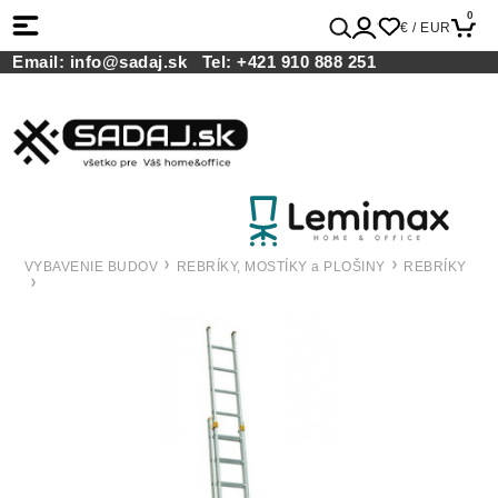
0
€ / EUR
Email:
info@sadaj.sk
Tel:
+421 910 888 251
VYBAVENIE BUDOV
REBRÍKY, MOSTÍKY a PLOŠINY
REBRÍKY