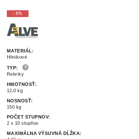
- 5%
MATERIÁL
:
Hliníkové
TYP
:
Rebríky
HMOTNOSŤ
:
12,0 kg
NOSNOSŤ
:
150 kg
POČET STUPNOV
:
2 x 10 stupňov
MAXIMÁLNA VÝSUVNÁ DĹŽKA
: