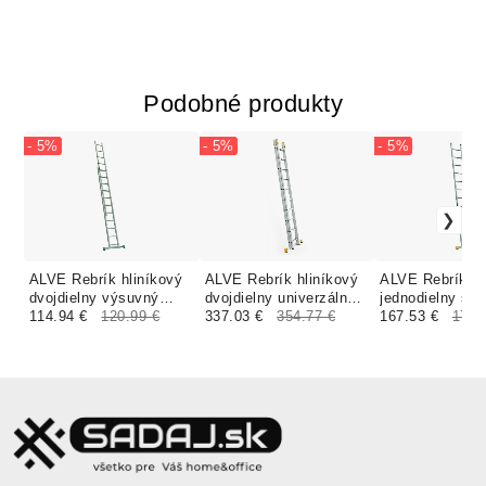
Podobné produkty
- 5%
- 5%
- 5%
ALVE Rebrík hliníkový
ALVE Rebrík hliníkový
ALVE Rebrík hl
dvojdielny výsuvný
dvojdielny univerzálny
jednodielny so
7207 PROFI
114.94 €
120.99 €
8516 PROFI PLUS
337.03 €
354.77 €
stabilizátorom 
167.53 €
176.
EUROSTYL
FORTE
PROFI PLUS 