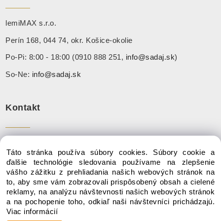
lemiMAX s.r.o.
Perín 168, 044 74, okr. Košice-okolie
Po-Pi: 8:00 - 18:00 (0910 888 251,
info@sadaj.sk
)
So-Ne:
info@sadaj.sk
Kontakt
Tel:
+ 421 910 888 251
Táto stránka používa súbory cookies. Súbory cookie a
Mail:
info@sadaj.sk
ďalšie technológie sledovania používame na zlepšenie
vášho zážitku z prehliadania našich webových stránok na
to, aby sme vám zobrazovali prispôsobený obsah a cielené
reklamy, na analýzu návštevnosti našich webových stránok
a na pochopenie toho, odkiaľ naši návštevníci prichádzajú.
Copyright © 2020 SADAJ.SK, Všetky práva vyhradené
Viac informácií