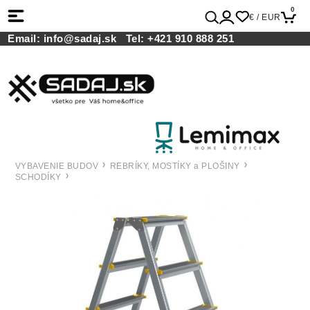
0
€ / EUR
Email:
info@sadaj.sk
Tel:
+421 910 888 251
VYBAVENIE BUDOV
REBRÍKY, MOSTÍKY a PLOŠINY
SCHODÍKY