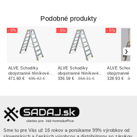
Podobné produkty
- 5%
- 5%
- 5%
ALVE Schodíky
ALVE Schodíky
ALVE Schodík
obojstranné hliníkové
obojstranné hliníkové
obojstranné hli
9412 PROFI PLUS
471.60 €
496.42 €
9408 PROFI PLUS
336.59 €
354.31 €
madlom 9417 
328.93 €
346.
FORTE
FORTE
PLUS FORTE
Sme tu pre Vás už 16 rokov a ponúkame 99% výrobkov od
slovenských a českých výrobcov a distribútorov so zárukou