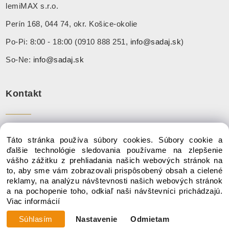
lemiMAX s.r.o.
Perín 168, 044 74, okr. Košice-okolie
Po-Pi: 8:00 - 18:00 (0910 888 251,
info@sadaj.sk
)
So-Ne:
info@sadaj.sk
Kontakt
Tel:
+ 421 910 888 251
Táto stránka používa súbory cookies. Súbory cookie a
Mail:
info@sadaj.sk
ďalšie technológie sledovania používame na zlepšenie
vášho zážitku z prehliadania našich webových stránok na
to, aby sme vám zobrazovali prispôsobený obsah a cielené
reklamy, na analýzu návštevnosti našich webových stránok
a na pochopenie toho, odkiaľ naši návštevníci prichádzajú.
Copyright © 2020 SADAJ.SK, Všetky práva vyhradené
Viac informácií
Súhlasím
Nastavenie
Odmietam
Cena variantu:
105.64 €