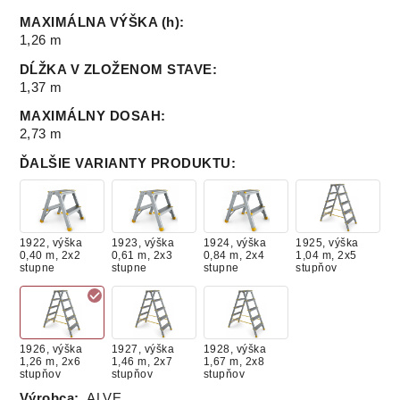
MAXIMÁLNA VÝŠKA (h)
:
1,26 m
DĹŽKA V ZLOŽENOM STAVE
:
1,37 m
MAXIMÁLNY DOSAH
:
2,73 m
ĎALŠIE VARIANTY PRODUKTU
:
1922, výška
1923, výška
1924, výška
1925, výška
0,40 m, 2x2
0,61 m, 2x3
0,84 m, 2x4
1,04 m, 2x5
stupne
stupne
stupne
stupňov
1926, výška
1927, výška
1928, výška
1,26 m, 2x6
1,46 m, 2x7
1,67 m, 2x8
stupňov
stupňov
stupňov
Výrobca:
ALVE