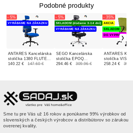
Podobné produkty
- 5%
- 5%
- 35%
VYRÁBAME NA ZÁKAZKU
SKLADOM (dodanie 3-14 dní)
AKCIA
VYRÁBAME NA ZÁKAZKU
SKLADOM
DO VYPREDANIA 
ANTARES Kancelárska
SEGO Kancelárska
ANTARES Kanc
stolička 1380 FLUTE
stolička EPOQ
stolička VISI
čalúnenie BONDAI
140.22 €
147.60 €
čalúnenie BONDAI
294.46 €
309.96 €
zelená
258.24 €
397.
VISUAL MELANGE
FESTON
Sme tu pre Vás už 16 rokov a ponúkame 99% výrobkov od
slovenských a českých výrobcov a distribútorov so zárukou
overenej kvality.