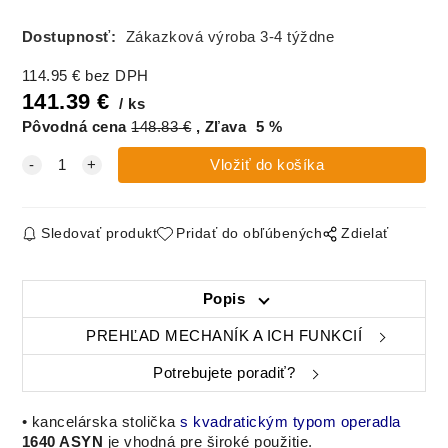
Dostupnosť:
Zákazková výroba 3-4 týždne
114.95
€
bez DPH
141.39
€
ks
Pôvodná cena
148.83
€
Zľava
5
%
Sledovať produkt
Pridať do obľúbených
Zdielať
Popis
PREHĽAD MECHANÍK A ICH FUNKCIÍ
Potrebujete poradiť?
•
kancelárska stolička
s kvadratickým typom operadla
1640 ASYN
je vhodná
pre
široké použitie
.