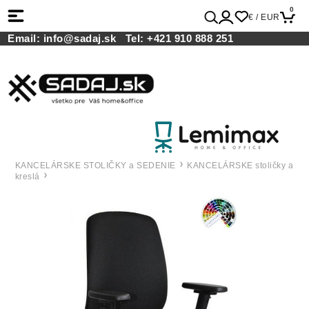
0
€ / EUR
Email:
info@sadaj.sk
Tel:
+421 910 888 251
KANCELÁRSKE STOLIČKY a SEDENIE
KANCELÁRSKE stoličky a
kreslá