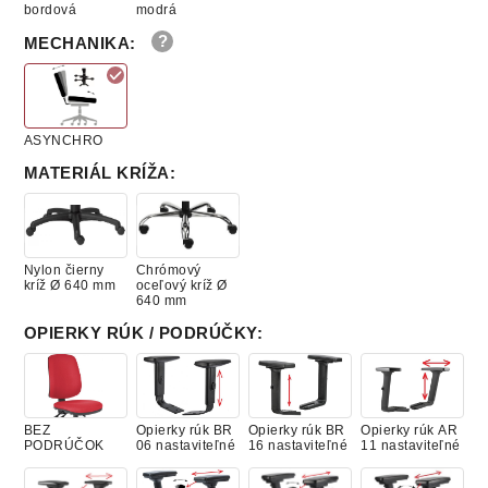
bordová
modrá
MECHANIKA
:
ASYNCHRO
MATERIÁL KRÍŽA
:
Nylon čierny
Chrómový
kríž Ø 640 mm
oceľový kríž Ø
640 mm
OPIERKY RÚK / PODRÚČKY
:
BEZ
Opierky rúk BR
Opierky rúk BR
Opierky rúk AR
PODRÚČOK
06 nastaviteľné
16 nastaviteľné
11 nastaviteľné