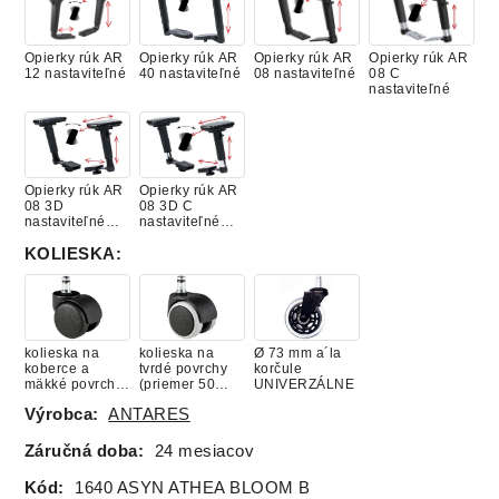
Opierky rúk AR
Opierky rúk AR
Opierky rúk AR
Opierky rúk AR
12 nastaviteľné
40 nastaviteľné
08 nastaviteľné
08 C
nastaviteľné
Opierky rúk AR
Opierky rúk AR
08 3D
08 3D C
nastaviteľné
nastaviteľné
(skrutka)
(skrutka)
KOLIESKA
:
kolieska na
kolieska na
Ø 73 mm a´la
koberce a
tvrdé povrchy
korčule
mäkké povrchy
(priemer 50
UNIVERZÁLNE
(priemer 50
mm)
Výrobca:
ANTARES
mm)
Záručná doba:
24 mesiacov
Kód:
1640 ASYN ATHEA BLOOM B