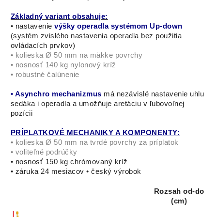
Základný variant obsahuje:
• nastavenie
výšky operadla systémom Up-down
(systém zvislého nastavenia operadla bez použitia
ovládacích prvkov)
•
kolieska Ø 50 mm na mäkke povrchy
• nosnosť 140 kg nylonový kríž
• robustné čalúnenie
• Asynchro mechanizmus
má nezávislé nastavenie uhlu
sedáka i operadla a umožňuje aretáciu v ľubovoľnej
pozícii
PRÍPLATKOVÉ MECHANIKY A KOMPONENTY:
•
kolieska Ø 50 mm na tvrdé povrchy za príplatok
• voliteľné podrúčky
• nosnosť 150 kg chrómovaný kríž
• záruka 24 mesiacov • český výrobok
Rozsah od-do
(cm)