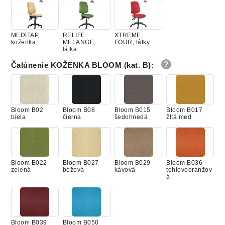
MEDITAP,
RELIFE
XTREME,
koženka
MELANGE,
FOUR, látky
látka
Čalúnenie KOŽENKA BLOOM (kat. B)
:
Bloom B02
Bloom B08
Bloom B015
Bloom B017
biela
čierna
šedohnedá
žltá med
Bloom B022
Bloom B027
Bloom B029
Bloom B036
zelená
béžová
kávová
tehlovooranžov
á
Bloom B039
Bloom B050