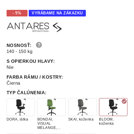
- 5%
VYRÁBAME NA ZÁKAZKU
NOSNOSŤ
:
140 - 150 kg
S OPIERKOU HLAVY
:
Nie
FARBA RÁMU / KOSTRY
:
Čierna
TYP ČALÚNENIA
:
DORA, látka
BONDAI,
SKAI, koženka
BLOOM,
VISUAL
koženka
MELANGE,
látky