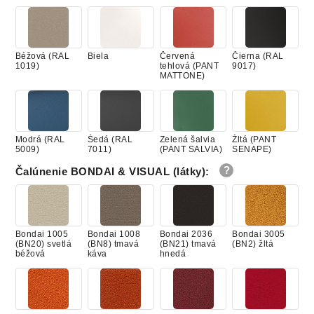
Béžová (RAL
Biela
Červená
Čierna (RAL
1019)
tehlová (PANT
9017)
MATTONE)
Modrá (RAL
Šedá (RAL
Zelená šalvia
Žltá (PANT
5009)
7011)
(PANT SALVIA)
SENAPE)
Čalúnenie BONDAI & VISUAL (látky)
:
Bondai 1005
Bondai 1008
Bondai 2036
Bondai 3005
(BN20) svetlá
(BN8) tmavá
(BN21) tmavá
(BN2) žltá
béžová
káva
hnedá