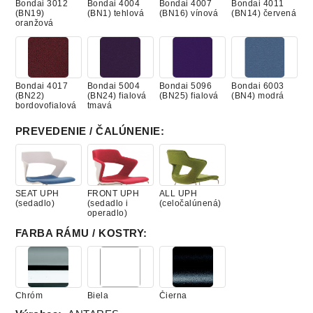
Bondai 3012
Bondai 4004
Bondai 4007
Bondai 4011
(BN19)
(BN1) tehlová
(BN16) vínová
(BN14) červená
oranžová
Bondai 4017
Bondai 5004
Bondai 5096
Bondai 6003
(BN22)
(BN24) fialová
(BN25) fialová
(BN4) modrá
bordovofialová
tmavá
PREVEDENIE / ČALÚNENIE
:
Bondai 6006
Bondai 6015
Bondai 6016
Bondai 6071
(BN12) modrá
(BN23) modrá
(BN3) modrá
(BN18) modrá
stredná
stredná
SEAT UPH
FRONT UPH
ALL UPH
(sedadlo)
(sedadlo i
(celočalúnená)
operadlo)
FARBA RÁMU / KOSTRY
:
Bondai 6098
Bondai 7008
Bondai 7021
Bondai 7032
(BN31) modrá
(BN15) zelená
(BN29) zelená
(BN17) zelená
temná
svetlá
Chróm
Biela
Čierna