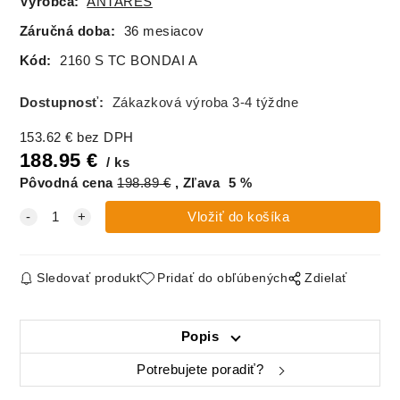
Výrobca:
ANTARES
Bondai 7048
Bondai 8010
Bondai 8033
Bondai 8078
Záručná doba:
36 mesiacov
(BN13) zelená
(BN6) antracit
(BN7) čierna
(BN5) šedá
hrášková
Kód:
2160 S TC BONDAI A
Dostupnosť:
Zákazková výroba 3-4 týždne
Visual VIS 001
Visual VIS 002
Visual VIS 003
Visual VIS 004
153.62
€
bez DPH
(SKL)
188.95
€
ks
Pôvodná cena
198.89
€
Zľava
5
%
Visual VIS 005
Visual VIS 006
Visual VIS 007
Visual VIS 008
(SKL)
Sledovať produkt
Pridať do obľúbených
Zdielať
Visual VIS 009
Visual VIS 010
Visual VIS 012
Visual VIS 013
(SKL)
Popis
Potrebujete poradiť?