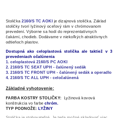
Visual VIS 014
Visual VIS 015
Visual VIS 016
Visual VIS 017
Stolička
2160/S TC AOKI
je dizajnová stolička. Základ
stoličky tvorí lyžinový oceľový rám v chrómovanom
Visual VIS 018
Visual VIS 019
Visual VIS 020
Visual VIS 021
prevedení. Výborne sa hodí do reprezentatívnych
(SKL)
čakární, chodieb. Dodávame v niekoľkých atraktívnych
odtieňoch plastov.
Dostupná ako celoplastová stolička ale taktiež v 3
Visual VIS 022
Visual VIS 023
Visual VIS 024
Visual VIS 025
prevedeniach očalúnenia
(SKL)
1. celoplastová 2160/S PC AOKI
2. 2160/S TC SEAT UPH - čalúnený sedák
3. 2160/S TC FRONT UPH - čalúnený sedák a operadlo
4. 2160/S TC ALL UPH - celočalúnená
Visual VIS 026
Visual VIS 027
Visual Melange
Visual Melange
VIM 101 (SKL)
VIM 102
Základné vyhotovenie:
FARBA KOSTRY STOLIČKY:
Lyžinová kovová
konštrukcia vo farbe
chróm.
TYP PODNOŽE:
LYŽINY
Visual Melange
Visual Melange
Visual Melange
Visual Melange
VIM 103
VIM 104
VIM 105
VIM 108
Stolička je stohovateľná. Je teda možné skladovať viac