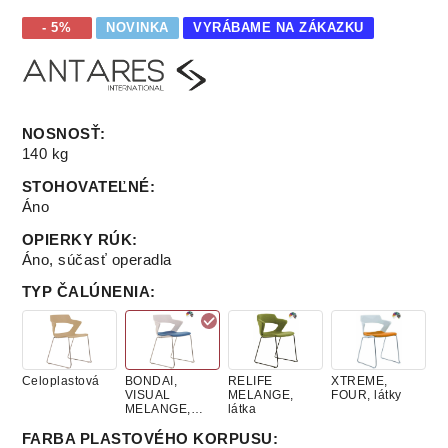
- 5%
NOVINKA
VYRÁBAME NA ZÁKAZKU
NOSNOSŤ
:
140 kg
STOHOVATEĽNÉ
:
Áno
OPIERKY RÚK
:
Áno, súčasť operadla
TYP ČALÚNENIA
:
Celoplastová
BONDAI,
RELIFE
XTREME,
VISUAL
MELANGE,
FOUR, látky
MELANGE,
látka
látky
FARBA PLASTOVÉHO KORPUSU
: