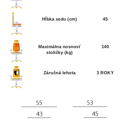
Visual Melange
Visual Melange
Visual Melange
Visual Melange
VIM 126
VIM 127
VIM 128
VIM 129
Hĺbka sedu (cm)
45
Maximálna nosnosť
140
stoličky (kg)
Záručná lehota
3 ROKY