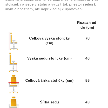
stoličiek na sebe v stohu a využiť tak priestor nielen k
iným činnostiam, ale napríklad aj k upratovaniu.
Visual Melange
Visual Melange
Visual Melange
Visual Melange
VIM 109
VIM 110
VIM 111
VIM 112 (SKL)
Rozsah od-
do (cm)
Celková výška stoličky
78
(cm)
Visual Melange
Visual Melange
Visual Melange
Visual Melange
VIM 113
VIM 114
VIM 115
VIM 116
Výška sedu stoličky (cm)
46
Visual Melange
Visual Melange
Visual Melange
Visual Melange
VIM 117
VIM 118
VIM 119
VIM 120
Celková šírka stoličky (cm)
55
Visual Melange
Visual Melange
Visual Melange
Visual Melange
VIM 121 (SKL)
VIM 122
VIM 123 (SKL)
VIM 124
Šírka sedu
43