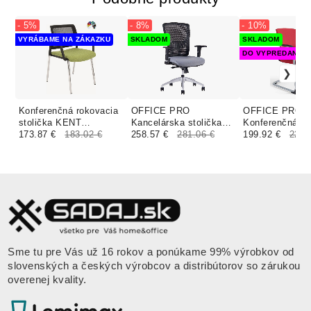
- 5%
- 8%
- 10%
VYRÁBAME NA ZÁKAZKU
SKLADOM
SKLADOM
DO VYPREDANIA 
Konferenčná rokovacia
OFFICE PRO
OFFICE PRO be
stolička KENT
Kancelárska stolička
Konferenčná ro
PROKUR SIEŤ black &
173.87 €
183.02 €
HALIA MESH BP sivá
258.57 €
281.06 €
stolička JCON
199.92 €
220.
white čalúnenie ERA
šedá
červená
Sme tu pre Vás už 16 rokov a ponúkame 99% výrobkov od
slovenských a českých výrobcov a distribútorov so zárukou
overenej kvality.