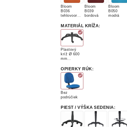
Bloom
Bloom
Bloom
B036
B039
B050
tehlovoora
bordová
modrá
nžová
MATERIÁL KRÍŽA
:
Plastový
kríž Ø 600
mm
(1BAS01)
OPIERKY RÚK
:
Bez
podrúčiek
PIEST / VÝŠKA SEDENIA
: