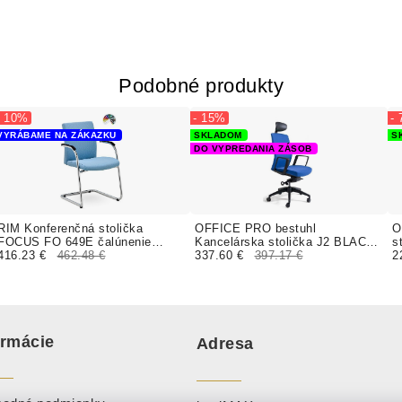
Podobné produkty
- 10%
- 15%
-
VYRÁBAME NA ZÁKAZKU
SKLADOM
S
DO VYPREDANIA ZÁSOB
RIM Konferenčná stolička
OFFICE PRO bestuhl
O
FOCUS FO 649E čalúnenie
Kancelárska stolička J2 BLACK
s
SILVERTEX koženka
416.23 €
462.48 €
SP modrá
337.60 €
397.17 €
2
ormácie
Adresa