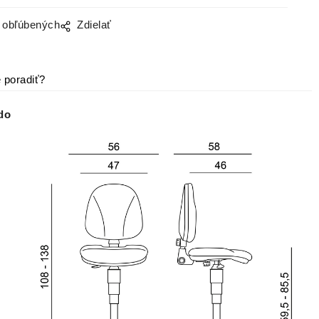
o obľúbených
Zdielať
 poradiť?
do