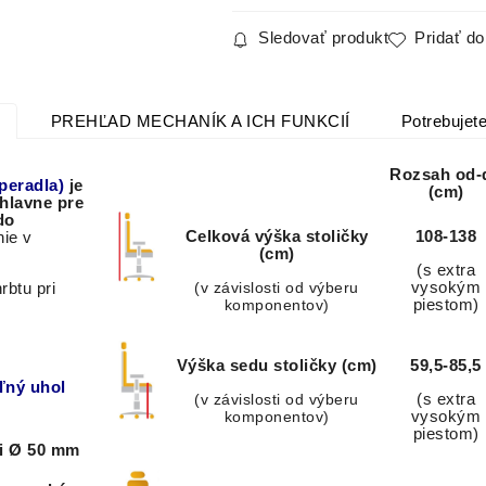
Sledovať produkt
Pridať d
PREHĽAD MECHANÍK A ICH FUNKCIÍ
Potrebujete
Rozsah od-
peradla)
je
(cm)
hlavne pre
do
Celková výška stoličky
108-138
nie v
(cm)
(s extra
(v závislosti od výberu
vysokým
rbtu pri
komponentov)
piestom)
Výška sedu stoličky (cm)
59,5-85,5
ľný uhol
(v závislosti od výberu
(s extra
komponentov)
vysokým
piestom)
mi Ø 50 mm