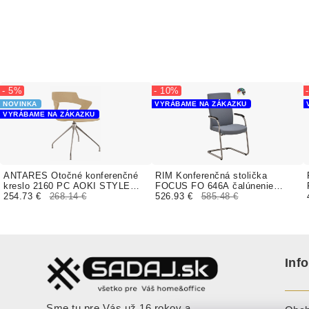
- 5%
- 10%
NOVINKA
VYRÁBAME NA ZÁKAZKU
VYRÁBAME NA ZÁKAZKU
ANTARES Otočné konferenčné
RIM Konferenčná stolička
kreslo 2160 PC AOKI STYLE
FOCUS FO 646A čalúnenie
celoplastové
254.73 €
268.14 €
BLAZER, FLAX
526.93 €
585.48 €
Inf
Sme tu pre Vás už 16 rokov a