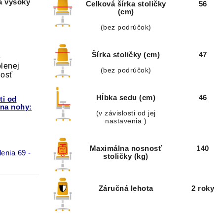
a vysoký
Celková šírka stoličky
56
(cm)
(bez podrúčok)
Šírka stoličky (cm)
47
e
lenej
(bez podrúčok)
nosť
Hĺbka sedu (cm)
46
ti od
 na nohy:
(v závislosti od jej
nastavenia )
Maximálna nosnosť
140
enia 69 -
stoličky (kg)
Záručná lehota
2 roky