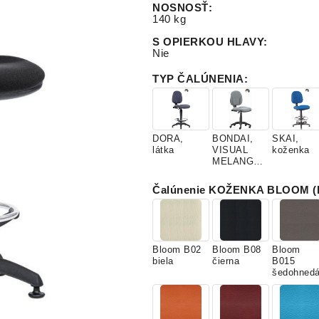
NOSNOSŤ
:
140 kg
S OPIERKOU HLAVY
:
Nie
TYP ČALÚNENIA
:
DORA,
BONDAI,
SKAI,
látka
VISUAL
koženka
MELANGE,
látky
Čalúnenie KOŽENKA BLOOM (k
Bloom B02
Bloom B08
Bloom
biela
čierna
B015
šedohned