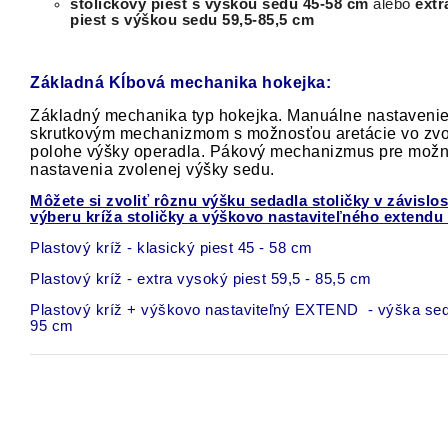
stoličkový piest s výškou sedu 45-58 cm
alebo
extr
piest s výškou sedu 59,5-85,5 cm
Základná Kĺbová mechanika hokejka:
Základný mechanika typ hokejka. Manuálne nastaveni
skrutkovým mechanizmom s možnosťou aretácie vo zvo
polohe výšky operadla. Pákový mechanizmus pre mož
nastavenia zvolenej výšky sedu.
Môžete si zvoliť rôznu výšku sedadla stoličky v závislos
výberu kríža stoličky a výškovo nastaviteľného extendu
Plastový kríž - klasický piest 45 - 58 cm
Plastový kríž - extra vysoký piest 59,5 - 85,5 cm
Plastový kríž + výškovo nastaviteľný EXTEND - výška sed
95 cm