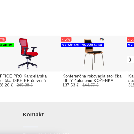
 7%
- 5%
- 
KLADOM
VYRÁBAME NA ZÁKAZKU
VY
FFICE PRO Kancelárska
Konferenčná rokovacia stolička
Ka
tolička DIKE BP červená
LILLY čalúnenie KOŽENKA
se
28.20 €
245.38 €
Arizona
137.53 €
144.77 €
Val
31
Kontakt