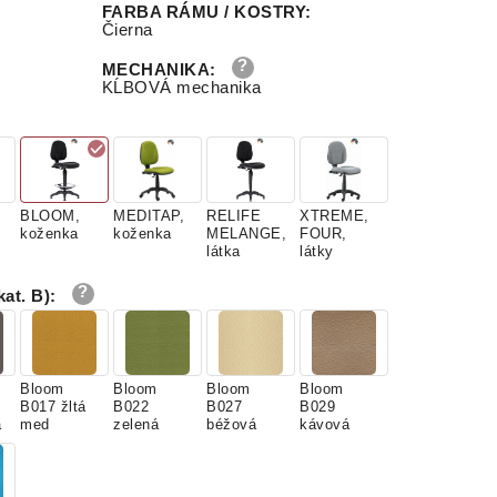
FARBA RÁMU / KOSTRY
:
Čierna
MECHANIKA
:
KĹBOVÁ mechanika
BLOOM,
MEDITAP,
RELIFE
XTREME,
koženka
koženka
MELANGE,
FOUR,
látka
látky
at. B)
:
Bloom
Bloom
Bloom
Bloom
B017 žltá
B022
B027
B029
á
med
zelená
béžová
kávová