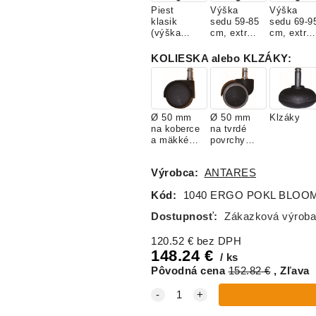
Piest
Výška
Výška
klasik
sedu 59-85
sedu 69-9
(výška
cm, extra
cm, extra
sedu 45-58
vysoký
vysoký
cm)
piest
piest s
KOLIESKA alebo KLZÁKY
:
kruhom
Ø 50 mm
Ø 50 mm
Klzáky
na koberce
na tvrdé
a mäkké
povrchy
povrchy
(1KOL02)
(1KOL01)
Výrobca:
ANTARES
Kód:
1040 ERGO POKL BLOO
Dostupnosť:
Zákazková výroba
120.52
€
bez DPH
148.24
€
ks
Pôvodná cena
152.82
€
Zľava