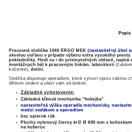
Popis
Pracovná stolička 1040 ERGO MEK
(nastaviteľný úhol o
skvelou voľbou v prípade výberu extra vysokého piestu 
pokladníčky. Hodí sa i do priemyselných oblastí, najmä 
montážnych hál k pracovným linkám, laborátorií
(čalúne
koženke),
dielní.
Stolička disponuje operadlom, ktoré vytvorí oporu vášmu ch
dlhšom sedení a uľaví vám od bolesti.
Základné vyhotovenie:
Základná kĺbová mechanika "hokejka"
nastaviteľná výška operadla mechanicky, nastavite
medzi sedákom a operadlom
bez opierok rúk
Plochy nylonový čierny kríž Ø 600 mm s kolieska
na koberce