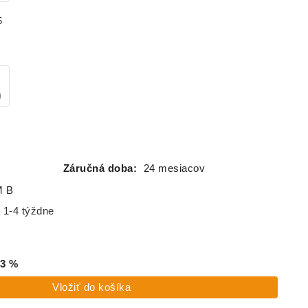
5
Záručná doba:
24 mesiacov
M B
 1-4 týždne
3
%