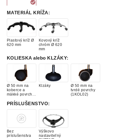
MATERIÁL KRÍŽA
:
1290 L NOR
Plastový kríž Ø
Kovový kríž
620 mm
chróm Ø 620
mm
KOLIESKA alebo KLZÁKY
:
Ø 50 mm na
Klzáky
Ø 50 mm na
koberce a
tvrdé povrchy
mäkké povrchy
(1KOL02)
(1KOL01)
PRÍSLUŠENSTVO
:
Bez
Výškovo
príslušenstva
nastaviteľný