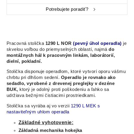
Potrebujete poradiť?
Pracovná stolička
1290 L NOR
(pevný úhol operadla)
je
skvelou voľbou do priemyselných oblastí, najmä
do
montážnych hál k pracovným linkám, laborátorií,
dielní, pokladní.
Stolička disponuje operadlom, ktoré vytvorí oporu vášmu
chrbtu pri dlhšom sedení.
Operadlo je rovnako ako
sedadlo, vyrobené z drevenej preglejky v dezéne
BUK,
ktorý je odolný proti poškodeniu a ľahko sa
udržiava bežnými čistiacimi prostriedkami.
Stolička sa vyrába aj vo verzii
1290 L MEK s
nastaviteľným uhlom operadla
Základné vyhotovenie:
Základná mechanika hokejka