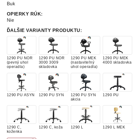
Buk
OPIERKY RÚK
:
Nie
ĎALŠIE VARIANTY PRODUKTU
:
1290 PU NOR
1290 PU NOR
1290 PU MEK
1290 PU MEK
(pevný uhol
3000 3009
(nastaviteľný
4000 skladovka
operadla)
skladovka
uhol operadla)
1290 PU ASYN
1290 PU SYN
1290 PU SYN
1290 PU
akcia
1290 C,
1290 C, koža
1290 L
1290 L MEK
koženka