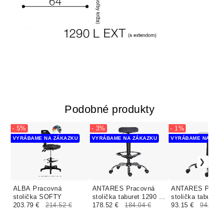
Podobné produkty
- 5%
- 3%
- 1%
VYRÁBAME NA ZÁKAZKU
VYRÁBAME NA ZÁKAZKU
VYRÁBAME NA ZÁ
ALBA Pracovná
ANTARES Pracovná
ANTARES Prac
stolička SOFTY
stolička taburet 1290 C
stolička tabure
203.79 €
214.52 €
ANTISTATIC ESD
178.52 €
184.04 €
čalúnenie KOŽ
93.15 €
94.10