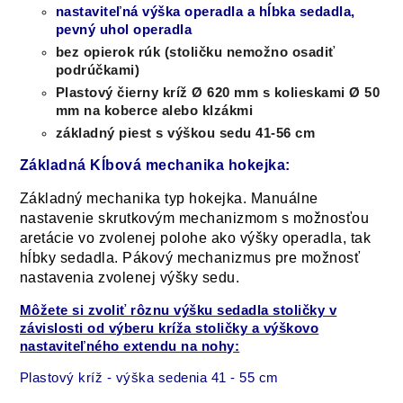
nastaviteľná výška operadla a hĺbka sedadla,
pevný uhol operadla
bez opierok rúk (stoličku nemožno osadiť
podrúčkami)
Plastový čierny kríž Ø 620 mm s kolieskami Ø 50
mm na koberce alebo klzákmi
základný piest s výškou sedu 41-56 cm
Základná Kĺbová mechanika hokejka:
Základný mechanika typ hokejka. Manuálne
nastavenie skrutkovým mechanizmom s možnosťou
aretácie vo zvolenej polohe ako výšky operadla, tak
hĺbky sedadla. Pákový mechanizmus pre možnosť
nastavenia zvolenej výšky sedu.
Môžete si zvoliť rôznu výšku sedadla stoličky v
závislosti od výberu kríža stoličky a výškovo
nastaviteľného extendu na nohy:
Plastový kríž - výška sedenia 41 - 55 cm