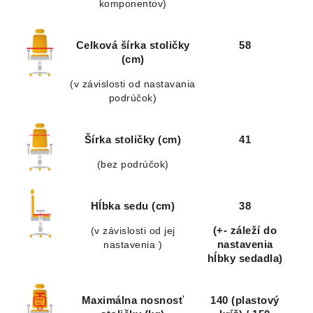
komponentov)
Celková šírka stoličky
58
(cm)
(v závislosti od nastavania
podrúčok)
Šírka stoličky (cm)
41
(bez podrúčok)
Hĺbka sedu (cm)
38
(v závislosti od jej
(+- záleží do
nastavenia )
nastavenia
hĺbky sedadla)
Maximálna nosnosť
140 (plastový