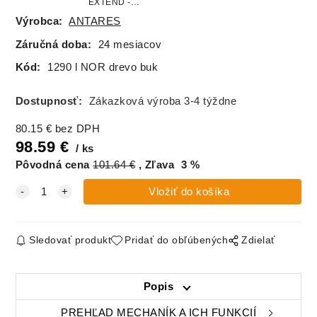
EXTEND -
Aretačný kruh
Výrobca:
ANTARES
Záručná doba:
24 mesiacov
Kód:
1290 l NOR drevo buk
Dostupnosť:
Zákazková výroba 3-4 týždne
80.15
€
bez DPH
98.59
€
ks
Pôvodná cena
101.64
€
Zľava
3
%
Sledovať produkt
Pridať do obľúbených
Zdielať
Popis
PREHĽAD MECHANÍK A ICH FUNKCIÍ