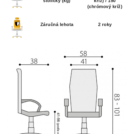
stoličky (kg)
kríž) / 150
(chrómový kríž)
Záručná lehota
2 roky