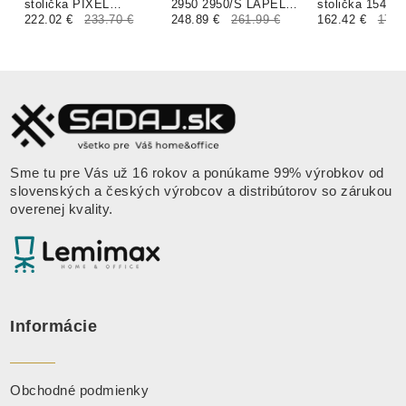
stolička PIXEL
2950 2950/S LAPEL
stolička 1540
čalúnenie PALLADIO
222.02 €
233.70 €
VISITOR čalúnenie
248.89 €
261.99 €
čalúnenie XT
162.42 €
170.
FINAL
SKAI koženka
FOUR ALCHIM
Sme tu pre Vás už 16 rokov a ponúkame 99% výrobkov od
slovenských a českých výrobcov a distribútorov so zárukou
overenej kvality.
Informácie
Obchodné podmienky