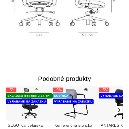
Podobné produkty
- 5%
- 5%
- 5%
SKLADOM (dodanie 3-14 dní)
NOVINKA
VYRÁBAME NA ZÁ
VYRÁBAME NA ZÁKAZKU
VYRÁBAME NA ZÁKAZKU
SEGO Kancelárska
Konferenčná stolička
ANTARES Kanc