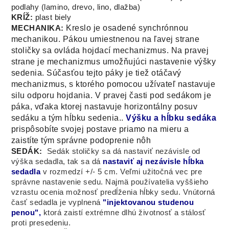
podlahy (lamino, drevo, lino, dlažba)
KRÍŽ:
plast biely
Kreslo
je osadené
synchrónnou
MECHANIKA:
mechanikou
.
Pákou
umiestnenou na
ľavej
strane
stoličky
sa
ovláda
hojdací
mechanizmus
.
Na
pravej
strane je
mechanizmus
umožňujúci
nastavenie
výšky
sedenia
.
Súčasťou tejto
páky je
tiež
otáčavý
mechanizmus
,
s ktorého
pomocou
užívateľ
nastavuje
silu
odporu
hojdania
.
V
pravej
časti
pod
sedákom
je
páka
,
vďaka ktorej
nastavuje
horizontálny
posuv
sedáku
a
tým
hĺbku
sedenia
.
.
Výšku a hĺbku sedáka
prispôsobíte svojej postave priamo na mieru a
zaistíte tým správne podoprenie nôh
SEDÁK:
S
edák
stoličky
sa dá nastaviť
nezávisle
od
výška sedadla
,
tak sa dá
nastaviť
aj
nezávisle
hĺbka
seda
dla
v
rozmedzí
+/-
5
cm
.
Veľmi
užitočná
vec pre
správne nast
avenie
sedu
.
Najmä
používatelia
vyššieho
vzrastu
ocenia možnosť
predĺženia
hĺbky
sedu
.
Vnútorná
časť
sedadla
je vyplnená
"
injektovanou
studenou
penou
"
,
ktorá zaistí
extrémne
dlhú
životnosť
a
stálosť
proti
presedeniu.