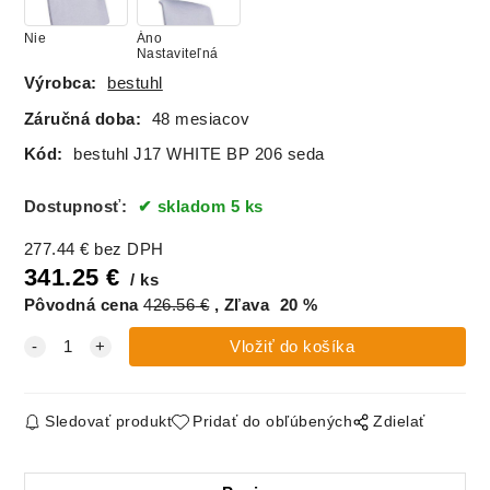
Nie
Áno
Nastaviteľná
Výrobca:
bestuhl
Záručná doba:
48 mesiacov
Kód:
bestuhl J17 WHITE BP 206 seda
Dostupnosť:
skladom 5 ks
277.44
€
bez DPH
341.25
€
ks
Pôvodná cena
426.56
€
Zľava
20
%
Sledovať produkt
Pridať do obľúbených
Zdielať