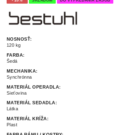
- 20%
SKLADOM
DO VYPREDANIA ZÁSOB
NOSNOSŤ
:
120 kg
FARBA
:
Šedá
MECHANIKA
:
Synchrónna
MATERIÁL OPERADLA
:
Sieťovina
MATERIÁL SEDADLA
:
Látka
MATERIÁL KRÍŽA
:
Plast
FARBA RÁMU / KOSTRY
: