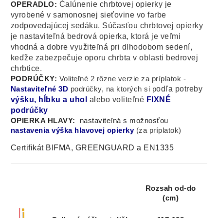
Čalúnenie chrbtovej opierky je
OPERADLO:
vyrobené v samonosnej sieťovine vo farbe
zodpovedajúcej sedáku. Súčasťou chrbtovej opierky
je nastaviteľná bedrová opierka, ktorá je veľmi
vhodná a dobre využiteľná pri dlhodobom sedení,
keďže zabezpečuje oporu chrbta v oblasti bedrovej
chrbtice.
PODRÚČKY:
Voliteľné 2 rôzne verzie za príplatok -
odľa potreby
Nastaviteľné 3D
podrúčky, na ktorých si p
výšku, hĺbku a uhol
alebo
voliteľné
FIXNÉ
podrúčky
OPIERKA HLAVY:
nastaviteľná s možnosťou
nastavenia výška hlavovej opierky
(za príplatok)
Certifikát BIFMA, GREENGUARD a EN1335
Rozsah od-do
(cm)