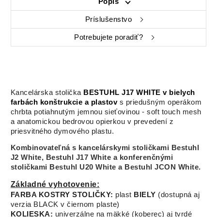
Popis
Príslušenstvo
Potrebujete poradiť?
Kancelárska stolička
BESTUHL J17 WHITE v bielych
farbách konštrukcie a plastov
s priedušným operákom
chrbta potiahnutým jemnou sieťovinou - soft touch mesh
a anatomickou bedrovou opierkou v prevedení z
priesvitného dymového plastu.
Kombinovateľná s kancelárskymi stoličkami Bestuhl
J2 White, Bestuhl J17 White a konferenčnými
stoličkami Bestuhl U20 White a Bestuhl JCON White.
Základné vyhotovenie:
FARBA KOSTRY STOLIČKY:
plast
BIELY
(dostupná aj
verzia BLACK v čiernom plaste)
KOLIESKA:
univerzálne na mäkké (koberec) aj tvrdé