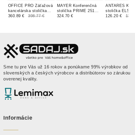
OFFICE PRO Záťažová
MAYER Konferenčná
ANTARES Konf
kancelárska stolička
stolička PRIME 251
stolička ELSI
NATUS Q24 modrá
360.89 €
398.77 €
252 253 S W čalúnenie
324.70 €
UPH čalúneni
126.20 €
132.
AQUA CLEAN MYSTIC
Sme tu pre Vás už 16 rokov a ponúkame 99% výrobkov od
slovenských a českých výrobcov a distribútorov so zárukou
overenej kvality.
Informácie