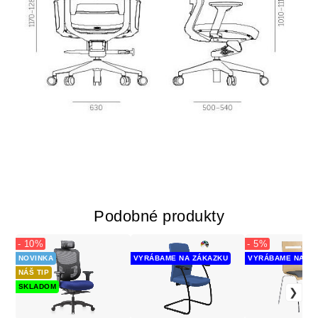
Podobné produkty
- 10%
- 5%
NOVINKA
VYRÁBAME NA ZÁKAZKU
VYRÁBAME NA ZÁ
NÁŠ TIP
SKLADOM