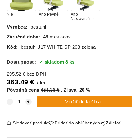
Nie
Áno Pevné
Áno
Nastaviteľné
Výrobca:
bestuhl
Záručná doba:
48 mesiacov
Kód:
bestuhl J17 WHITE SP 203 zelena
Dostupnosť:
skladom 8 ks
295.52
€
bez DPH
363.49
€
ks
Pôvodná cena
454.36
€
Zľava
20
%
Sledovať produkt
Pridať do obľúbených
Zdielať