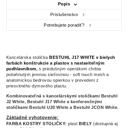
Popis
Príslušenstvo
Potrebujete poradiť?
Kancelárska stolička
BESTUHL J17 WHITE v bielych
farbách konštrukcie a plastov s nastaviteľným
podhlavníkom,
s priedušným operákom chrbta
potiahnutým jemnou sieťovinou - soft touch mesh a
anatomickou bedrovou opierkou v prevedení z
priesvitného dymového plastu.
Kombinovateľná s kancelárskymi stoličkami Bestuhl
J2 White, Bestuhl J17 White a konferenčnými
stoličkami Bestuhl U20 White a Bestuhl JCON White.
Základné vyhotovenie:
FARBA KOSTRY STOLIČKY:
plast
BIELY
(dostupná aj