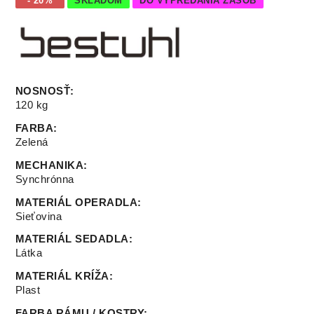
- 20%
SKLADOM
DO VYPREDANIA ZÁSOB
NOSNOSŤ
:
120 kg
FARBA
:
Zelená
MECHANIKA
:
Synchrónna
MATERIÁL OPERADLA
:
Sieťovina
MATERIÁL SEDADLA
:
Látka
MATERIÁL KRÍŽA
:
Plast
FARBA RÁMU / KOSTRY
: