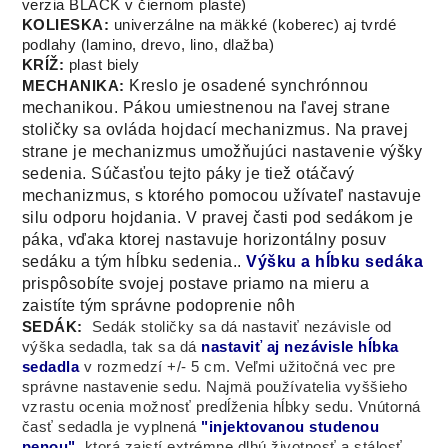
verzia BLACK v čiernom plaste)
KOLIESKA:
univerzálne na mäkké (koberec) aj tvrdé
podlahy (lamino, drevo, lino, dlažba)
KRÍŽ:
plast biely
Kreslo
je osadené
synchrónnou
MECHANIKA:
mechanikou
.
Pákou
umiestnenou na
ľavej
strane
stoličky
sa
ovláda
hojdací
mechanizmus
.
Na
pravej
strane je
mechanizmus
umožňujúci
nastavenie
výšky
sedenia
.
Súčasťou tejto
páky je
tiež
otáčavý
mechanizmus
,
s ktorého
pomocou
užívateľ
nastavuje
silu
odporu
hojdania
.
V
pravej
časti
pod
sedákom
je
páka
,
vďaka ktorej
nastavuje
horizontálny
posuv
sedáku
a
tým
hĺbku
sedenia
.
.
Výšku a hĺbku sedáka
prispôsobíte svojej postave priamo na mieru a
zaistíte tým správne podoprenie nôh
SEDÁK:
S
edák
stoličky
sa dá nastaviť
nezávisle
od
výška sedadla
,
tak sa dá
nastaviť
aj
nezávisle
hĺbka
seda
dla
v
rozmedzí
+/-
5
cm
.
Veľmi
užitočná
vec pre
správne nast
avenie
sedu
.
Najmä
používatelia
vyššieho
vzrastu
ocenia možnosť
predĺženia
hĺbky
sedu
.
Vnútorná
časť
sedadla
je vyplnená
"
injektovanou
studenou
penou
"
,
ktorá zaistí
extrémne
dlhú
životnosť
a
stálosť