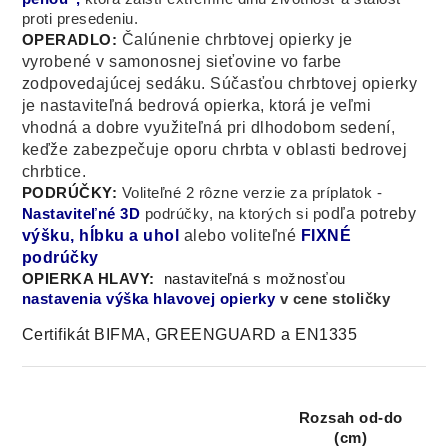
proti
presedeniu.
Čalúnenie chrbtovej opierky je
OPERADLO:
vyrobené v samonosnej sieťovine vo farbe
zodpovedajúcej sedáku. Súčasťou chrbtovej opierky
je nastaviteľná bedrová opierka, ktorá je veľmi
vhodná a dobre využiteľná pri dlhodobom sedení,
keďže zabezpečuje oporu chrbta v oblasti bedrovej
chrbtice.
PODRÚČKY:
Voliteľné 2 rôzne verzie za príplatok -
odľa potreby
Nastaviteľné 3D
podrúčky, na ktorých si p
výšku, hĺbku a uhol
alebo
voliteľné
FIXNÉ
podrúčky
OPIERKA HLAVY:
nastaviteľná s možnosťou
nastavenia výška hlavovej opierky
v cene stoličky
Certifikát BIFMA, GREENGUARD a EN1335
Rozsah od-do
(cm)