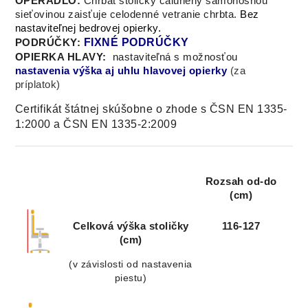
OPERADLO:
Chrbát stoličky čalúnený samonosnou
sieťovinou zaisťuje celodenné vetranie chrbta
.
Bez
nastaviteľnej bedrovej opierky.
FIXNÉ PODRÚČKY
PODRÚČKY:
OPIERKA HLAVY:
nastaviteľná s možnosťou
nastavenia výška aj uhlu hlavovej opierky
(za
príplatok)
Certifikát štátnej skúšobne o zhode s ČSN EN 1335-
1:2000 a ČSN EN 1335-2:2009
Rozsah od-do
(cm)
Celková výška stoličky
116-127
(cm)
(v závislosti od nastavenia
piestu)