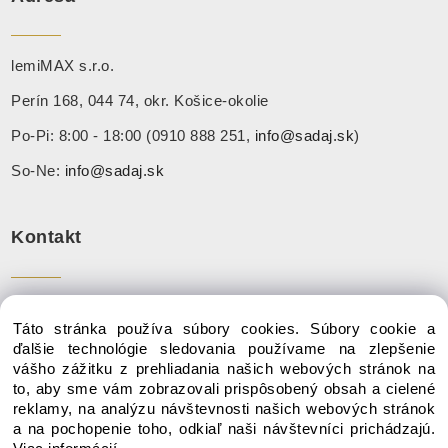
lemiMAX s.r.o.
Perín 168, 044 74, okr. Košice-okolie
Po-Pi: 8:00 - 18:00 (0910 888 251,
info@sadaj.sk
)
So-Ne:
info@sadaj.sk
Kontakt
Tel:
+ 421 910 888 251
Táto stránka používa súbory cookies. Súbory cookie a
Mail:
info@sadaj.sk
ďalšie technológie sledovania používame na zlepšenie
vášho zážitku z prehliadania našich webových stránok na
to, aby sme vám zobrazovali prispôsobený obsah a cielené
reklamy, na analýzu návštevnosti našich webových stránok
a na pochopenie toho, odkiaľ naši návštevníci prichádzajú.
Copyright © 2020 SADAJ.SK, Všetky práva vyhradené