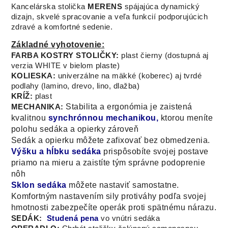
Kancelárska stolička
MERENS
spájajúca dynamický
dizajn, skvelé spracovanie a veľa funkcií podporujúcich
zdravé a komfortné sedenie.
Základné vyhotovenie:
FARBA KOSTRY STOLIČKY:
plast čierny (dostupná aj
verzia WHITE v bielom plaste)
KOLIESKA:
univerzálne na mäkké (koberec) aj tvrdé
podlahy (lamino, drevo, lino, dlažba)
KRÍŽ:
plast
Stabilita a ergonómia je zaistená
MECHANIKA:
kvalitnou
synchrónnou mechanikou,
ktorou meníte
polohu sedáka a opierky zároveň
Sedák a opierku môžete zafixovať bez obmedzenia.
Výšku a hĺbku sedáka
prispôsobíte svojej postave
priamo na mieru a zaistíte tým správne podoprenie
nôh
Sklon sedáka
môžete nastaviť samostatne.
Komfortným nastavením sily protiváhy podľa svojej
hmotnosti zabezpečíte operák proti spätnému nárazu
.
SEDÁK:
Studená pena
vo vnútri sedáka