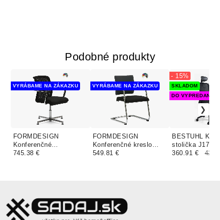
Podobné produkty
- 15%
VYRÁBAME NA ZÁKAZKU
VYRÁBAME NA ZÁKAZKU
SKLADOM
DO VYPREDANIA 
FORMDESIGN
FORMDESIGN
BESTUHL Kanc
Konferenčné
Konferenčné kreslo
stolička J17 
kancelárske kreslo
745.38 €
SELECT BECK
549.81 €
čierna
360.91 €
424.
CORSO UNA GRAND
CUATRO DOS
čalúnenie KOMFORT
čalúnenie ELEGANCE
koženka
koža