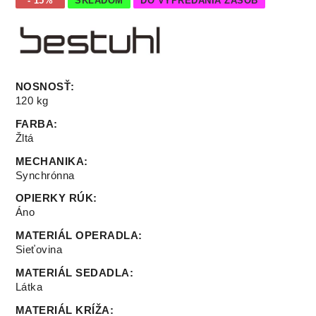
- 15%
SKLADOM
DO VYPREDANIA ZÁSOB
NOSNOSŤ
:
120 kg
FARBA
:
Žltá
MECHANIKA
:
Synchrónna
OPIERKY RÚK
:
Áno
MATERIÁL OPERADLA
:
Sieťovina
MATERIÁL SEDADLA
:
Látka
MATERIÁL KRÍŽA
: