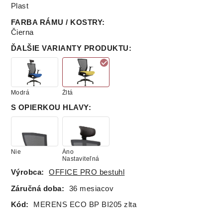
Plast
FARBA RÁMU / KOSTRY
:
Čierna
ĎALŠIE VARIANTY PRODUKTU
:
Modrá
Žltá
S OPIERKOU HLAVY
:
Nie
Áno
Nastaviteľná
Výrobca:
OFFICE PRO bestuhl
Záručná doba:
36 mesiacov
Kód:
MERENS ECO BP BI205 zlta