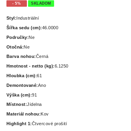
- 5%
SKLADOM
Styl
:
Industriální
Šířka sedu (cm)
:
46.0000
Područky
:
Ne
Otočná
:
Ne
Barva nohou
:
Černá
Hmotnost - netto (kg)
:
6.1250
Hloubka (cm)
:
61
Demontované
:
Ano
Výška (cm)
:
91
Místnost
:
Jídelna
Materiál nohou
:
Kov
Highlight 1
:
Čtvercové prošití