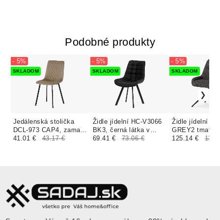
Podobné produkty
- 5%
- 5%
- 5%
SKLADOM
SKLADOM
SKLADOM
Jedálenská stolička
Židle jídelní HC-V3066
Židle jídelní H
DCL-973 CAP4, zamat
BK3, černá látka v
GREY2 tmavě 
cappuccino, čierny
41.01 €
43.17 €
dekoru broušené kůže,
69.41 €
73.06 €
látka, černé ko
125.14 €
131.
matný kov
nohy černý kov
nohy, otočný
mechanismus