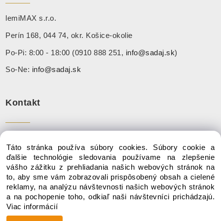
lemiMAX s.r.o.
Perín 168, 044 74, okr. Košice-okolie
Po-Pi: 8:00 - 18:00 (0910 888 251,
info@sadaj.sk
)
So-Ne:
info@sadaj.sk
Kontakt
Tel:
+ 421 910 888 251
Táto stránka používa súbory cookies. Súbory cookie a
Mail:
info@sadaj.sk
ďalšie technológie sledovania používame na zlepšenie
vášho zážitku z prehliadania našich webových stránok na
to, aby sme vám zobrazovali prispôsobený obsah a cielené
reklamy, na analýzu návštevnosti našich webových stránok
a na pochopenie toho, odkiaľ naši návštevníci prichádzajú.
Copyright © 2020 SADAJ.SK, Všetky práva vyhradené
Viac informácií