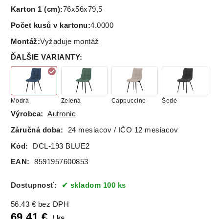
Karton 1 (cm)
:
76x56x79,5
Počet kusů v kartonu
:
4.0000
Montáž
:
Vyžaduje montáž
ĎALŠIE VARIANTY
:
Modrá
Zelená
Cappuccino
Šedé
Výrobca:
Autronic
Záručná doba:
24 mesiacov / IČO 12 mesiacov
Kód:
DCL-193 BLUE2
EAN:
8591957600853
Dostupnosť:
skladom 100 ks
56.43
€
bez DPH
69.41
€
ks