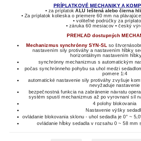
PRÍPLATKOVÉ MECHANIKY A KOM
•
za príplatok
ALU
leštená alebo čierna hl
•
Za príplatok kolieska o priemere 60 mm na plávajúce
• voliteľné podrúčky za príplat
• záruka 60 mesiacov • český vý
PREHĽAD dostupných MECHA
Mechanizmus
synchrónny
SYN
-
SL
so
štvornásob
nastavením
sily
protiváhy
a
nastavením
hĺbky
se
horizontálnym nastavením hĺbk
synchrónny mechanizmus s automatickým nast
počas
synchrónneho
pohybu
sa
uhol
medzi
sedadlo
pomere
1
:
4
automatické nastavenie sily protiváhy zvyšuje ko
nevyžaduje nastavenie
bezpečnostná funkcia na zabránenie návratu operad
systém spustí mechanizmus až po vyrovnaní síl na o
4 polohy blokovania
Nastavenie výšky sedad
ovládanie blokovania sklonu - uhol sedadla je 0° ~ 5,0
ovládanie hĺbky sedadla v rozsahu 0 ~ 58 mm 