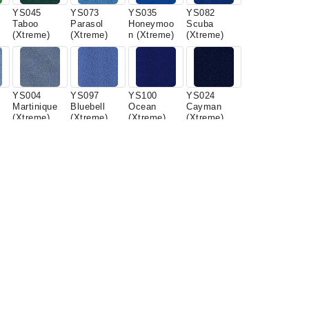
YS045
YS073
YS035
YS082
Taboo
Parasol
Honeymoo
Scuba
(Xtreme)
(Xtreme)
n (Xtreme)
(Xtreme)
YS004
YS097
YS100
YS024
Martinique
Bluebell
Ocean
Cayman
(Xtreme)
(Xtreme)
(Xtreme)
(Xtreme)
p
YS081
YS046
YS172
YS009
Blizzard
Sombrero
Bonaire
Havana
(Xtreme)
(Xtreme)
(Xtreme)
(Xtreme)
YS105
YS079
YS101
YS102
Belize
Panama
Diablo
Bridgetown
(Xtreme)
(Xtreme)
(Xtreme)
(Xtreme)