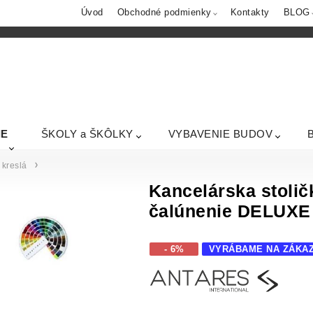
Úvod
Obchodné podmienky
Kontakty
BLOG
IE
ŠKOLY a ŠKÔLKY
VYBAVENIE BUDOV
kreslá
Kancelárska stoli
čalúnenie DELUX
- 6%
VYRÁBAME NA ZÁKA