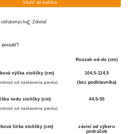
o obľúbených
Zdielať
 poradiť?
Rozsah od-do (cm)
ková výška stoličky (cm)
104,5-114,5
vislosti od nastavenia piestu)
(bez podhlavníka)
ýška sedu stoličky (cm)
44,5-55
vislosti od nastavenia piestu)
lková šírka stoličky (cm)
závisí od výberu
podrúčok