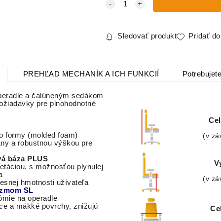
Sledovať produkt
Pridať d
PREHĽAD MECHANÍK A ICH FUNKCIÍ
Potrebujete
 operadle a čalúneným sedákom
ožiadavky pre
plnohodnotné
Cel
o formy (molded foam)
(v zá
any a robustnou výškou pre
vá báza PLUS
V
etáciou, s možnosťou plynulej
a
(v zá
esnej hmotnosti užívateľa
zmom SL
ómie na operadle
ce a mäkké povrchy, znižujú
Ce