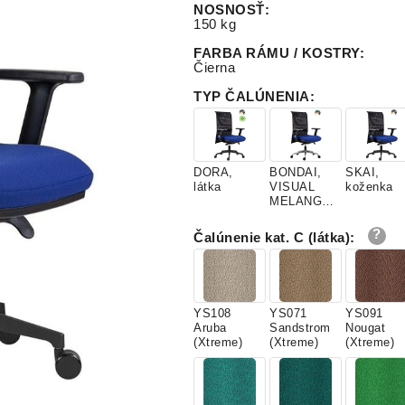
NOSNOSŤ
:
150 kg
FARBA RÁMU / KOSTRY
:
Čierna
TYP ČALÚNENIA
:
DORA,
BONDAI,
SKAI,
látka
VISUAL
koženka
MELANGE,
látky
Čalúnenie kat. C (látka)
:
YS108
YS071
YS091
Aruba
Sandstrom
Nougat
(Xtreme)
(Xtreme)
(Xtreme)