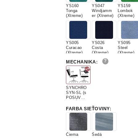
YS160
YS047
YS159
Tonga
Windjamm
Lombok
(Xtreme)
er (Xtreme)
(Xtreme)
YS005
YS026
YS095
Curacao
Costa
Steel
(Xtreme)
(Xtreme)
(Xtreme)
MECHANIKA
:
YS165
YS173
YS094 Sli
Adobo
Rum
(Xtreme)
SYNCHRO
(Xtreme)
(Xtreme)
SYN-SL (s
POSUVOM
SEDÁKU)
FARBA SIEŤOVINY
:
YS072
YS168
YS076
Solano
Tortuga
Lobster
(Xtreme)
(Xtreme)
(Xtreme)
Čierna
Šedá