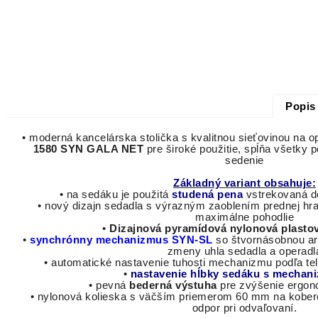
Popis
•
moderná
kancelárska stolička s kvalitnou sieťovinou na
1580 SYN GALA NET
pre
široké použitie
,
spĺňa
všetky p
sedenie
Základný variant obsahuje:
• na sedáku je použitá
studená pena
vstrekovaná d
• nový dizajn sedadla s výrazným zaoblením prednej hr
maximálne pohodlie
•
Dizajnová pyramídová nylonová plasto
•
synchrónny mechanizmus SYN-SL
so štvornásobnou ar
zmeny uhla sedadla a operadl
• automatické nastavenie tuhosti mechanizmu podľa tel
•
nastavenie hĺbky sedáku s
mechani
• pevná
bederná výstuha
pre zvýšenie ergon
• nylonová kolieska s väčším priemerom 60 mm na kober
odpor pri odvaľovaní.