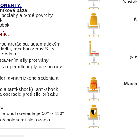
(v závi
PONENTY:
iníková báza.
 podlahy a tvrdé povrchy
Š
ok
robok
NÍK:
nou
aretáciou
,
automatickým
dadla, mechanizmus SL s
y sedáku
(v 
avením sily protiváhy
m
a
operadlom
plynule
mení
v
mfort dynamického sedenia a
Maxim
la (anti-shock), anti-shock
peradle proti sile prítlaku
la
° a uhol operadla je 90° ~ 110°
s 5 polohami blokovania