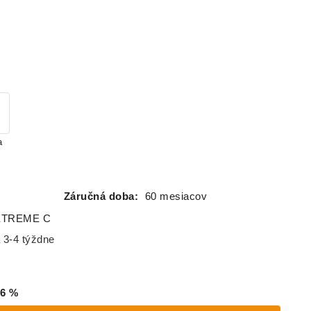
K623
(Four)
a
Á
Záručná doba:
60 mesiacov
 XTREME C
 3-4 týždne
6
%