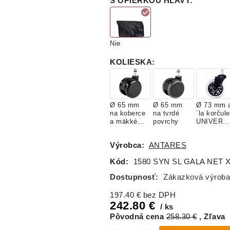
S OPIERKOU HLAVY
:
K515
K522
K617
(Four)
(Four)
(Four)
Nie
KOLIESKA
:
Ø 65 mm
Ø 65 mm
Ø 73 mm 
na koberce
na tvrdé
´la korčule
a mäkké
povrchy
UNIVERZ
povrchy
LNE
Výrobca:
ANTARES
Kód:
1580 SYN SL GALA NET
Dostupnosť:
Zákazková výroba
197.40
€
bez DPH
242.80
€
ks
Pôvodná cena
258.30
€
Zľava