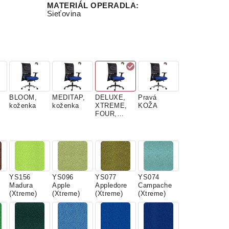
MATERIÁL OPERADLA
:
Sieťovina
BLOOM,
MEDITAP,
DELUXE,
Pravá
koženka
koženka
XTREME,
KOŽA
FOUR,
látky
YS156
YS096
YS077
YS074
Madura
Apple
Appledore
Campache
(Xtreme)
(Xtreme)
(Xtreme)
(Xtreme)