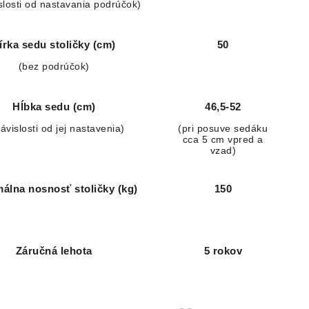
slosti od nastavania podrúčok)
írka sedu stoličky (cm)
50
(bez podrúčok)
Hĺbka sedu (cm)
46,5-52
závislosti od jej nastavenia)
(pri posuve sedáku
cca 5 cm vpred a
vzad)
álna nosnosť stoličky (kg)
150
Záručná lehota
5 rokov