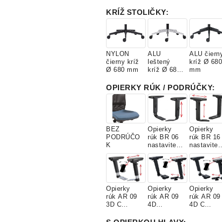
KRÍŽ STOLIČKY
:
YS030
YS136
YS084
Tobago
Tokara
Tarot
(Xtreme)
(Xtreme)
(Xtreme)
NYLON
ALU
ALU čiern
čierny kríž
leštený
kríž Ø 680
Ø 680 mm
kríž Ø 680
mm
mm
G404
G417
G461
OPIERKY RÚK / PODRÚČKY
:
(Four)
(Four)
(Four)
BEZ
Opierky
Opierky
G676
G801
G854
PODRÚČO
rúk BR 06
rúk BR 16
(Four)
(Four)
(Four)
K
nastaviteľn
nastaviteľ
é
é
K244
K341
K343
Opierky
Opierky
Opierky
(Four)
(Four)
(Four)
rúk AR 09
rúk AR 09
rúk AR 09
3D C
4D
4D C
nastaviteľn
nastaviteľn
nastaviteľ
é
é (skrutka)
é (skrutka