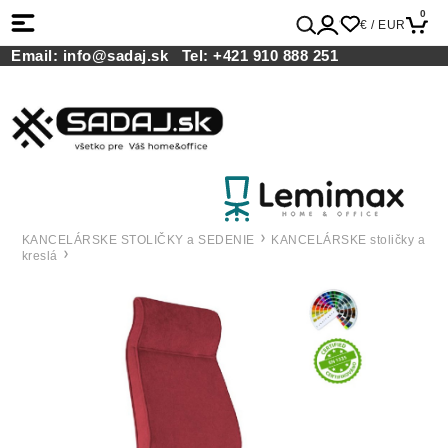
0
€ / EUR
Email:
info@sadaj.sk
Tel:
+421 910 888 251
KANCELÁRSKE STOLIČKY a SEDENIE
KANCELÁRSKE stoličky a
kreslá