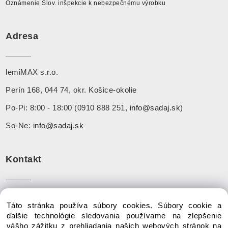
Oznámenie Slov. inšpekcie k nebezpečnému výrobku
Adresa
lemiMAX s.r.o.
Perín 168, 044 74, okr. Košice-okolie
Po-Pi: 8:00 - 18:00 (0910 888 251,
info@sadaj.sk
)
So-Ne:
info@sadaj.sk
Kontakt
Tel:
+ 421 910 888 251
Táto stránka používa súbory cookies. Súbory cookie a
Mail:
info@sadaj.sk
ďalšie technológie sledovania používame na zlepšenie
vášho zážitku z prehliadania našich webových stránok na