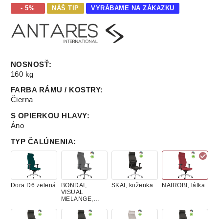
- 5%
NÁŠ TIP
VYRÁBAME NA ZÁKAZKU
NOSNOSŤ
:
160 kg
FARBA RÁMU / KOSTRY
:
Čierna
S OPIERKOU HLAVY
:
Áno
TYP ČALÚNENIA
:
Dora D6 zelená
BONDAI,
SKAI, koženka
NAIROBI, látka
VISUAL
MELANGE,
látky