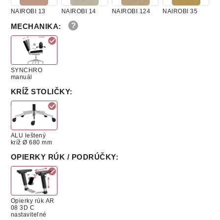
NAIROBI 13
NAIROBI 14
NAIROBI 124
NAIROBI 35
MECHANIKA
:
NAIROBI 25
NAIROBI 08
NAIROBI 38
NAIROBI 78
SYNCHRO
manuál
KRÍŽ STOLIČKY
:
NAIROBI 18
NAIROBI 57
NAIROBI 137
NAIROBI 87
ALU leštený
kríž Ø 680 mm
NAIROBI 67
NAIROBI 47
NAIROBI 37
NAIROBI 27
OPIERKY RÚK / PODRÚČKY
:
NAIROBI 07
NAIROBI 06
NAIROBI 34
NAIROBI 26
Opierky rúk AR
08 3D C
nastaviteľné