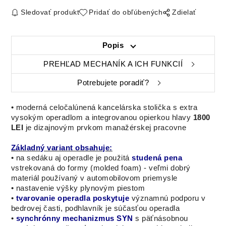
Sledovať produkt
Pridať do obľúbených
Zdielať
Popis
PREHĽAD MECHANÍK A ICH FUNKCIÍ
Potrebujete poradiť?
•
moderná celočalúnená
kancelárska stolička s extra
vysokým operadlom a integrovanou opierkou hlavy
1800
LEI
je dizajnovým prvkom manažérskej pracovne
Základný variant obsahuje:
• na sedáku aj operadle je použitá
studená pena
vstrekovaná do formy (molded foam) - veľmi dobrý
materiál používaný v automobilovom priemysle
• nastavenie výšky plynovým piestom
•
tvarovanie operadla poskytuje
významnú podporu v
bedrovej časti, podhlavník je súčasťou operadla
•
synchrónny mechanizmus SYN
s päťnásobnou