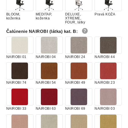
BLOOM,
MEDITAP,
DELUXE,
Pravá KOŽA
koženka
koženka
XTREME,
FOUR, látky
Čalúnenie NAIROBI (látka) kat. B
:
NAIROBI 01
NAIROBI 04
NAIROBI 24
NAIROBI 44
NAIROBI 74
NAIROBI 54
NAIROBI 49
NAIROBI 23
NAIROBI 33
NAIROBI 63
NAIROBI 69
NAIROBI 03