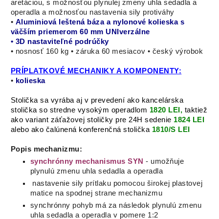
aretáciou, s možnosťou plynulej zmeny uhla sedadla a
operadla a možnosťou nastavenia sily protiváhy
•
Aluminiová leštená báza a nylonové kolieska s
väčším priemerom 60 mm UNIverzálne
• 3D nastaviteľné podrúčky
• nosnosť 160 kg • záruka 60 mesiacov • český výrobok
PRÍPLATKOVÉ MECHANIKY A KOMPONENTY:
•
kolieska
Stolička sa vyrába aj v prevedení ako kancelárska
stolička so stredne vysokým operadlom
1820 LEI,
taktiež
ako variant záťažovej stoličky pre 24H sedenie
1824 LEI
alebo ako čalúnená konferenčná stolička
1810/S LEI
Popis mechanizmu:
synchrónny mechanismus SYN
-
umožňuje
plynulú zmenu uhla sedadla a operadla
nastavenie sily prítlaku
pomocou širokej plastovej
matice na spodnej strane mechanizmu
synchrónny pohyb má za následok plynulú zmenu
uhla sedadla a operadla v pomere 1:2