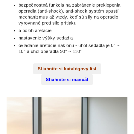
bezpečnostná funkcia na zabránenie preklopenia
operadla (anti-shock), anti-shock systém spustí
mechanizmus až vtedy, keď sú sily na operadlo
vyrovnané proti sile prítlaku
5 polôh aretácie
nastavenie výšky sedadla
ovládanie
aretácie nák
lonu
-
uhol
sedadla
je
0
°
~
10
°
a
uhol
operadla
90
°
~
110
°
Stiahnite si katalógový list
Stiahnite si manuál