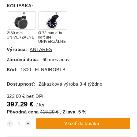
KOLIESKA
:
NAIROBI 56
Ø 60 mm
Ø 73 mm a´la
UNIVERZÁLNE
korčule
UNIVERZÁLNE
Výrobca:
ANTARES
Záručná doba:
60 mesiacov
Kód:
1800 LEI NAIROBI B
Dostupnosť:
Zákazková výroba 3-4 týždne
323.00
€
bez DPH
397.29
€
ks
Pôvodná cena
418.20
€
Zľava
5
%