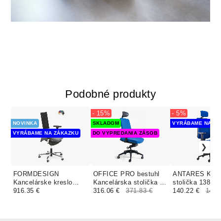
Podobné produkty
- 15%
- 5%
NOVINKA
SKLADOM
VYRÁBAME NA ZÁ
VYRÁBAME NA ZÁKAZKU
DO VYPREDANIA ZÁSOB
FORMDESIGN
OFFICE PRO bestuhl
ANTARES Kanc
Kancelárske kreslo
Kancelárska stolička J2
stolička 1380 
FIEROTEC UNA
916.35 €
BLACK SP modrá
316.06 €
371.83 €
čalúnenie BON
140.22 €
147.
čalúnenie KOMFORT
VISUAL MELA
koženka