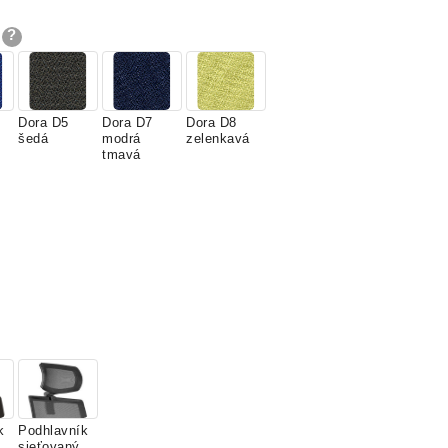
Dora D5
Dora D7
Dora D8
šedá
modrá
zelenkavá
tmavá
k
Podhlavník
sieťovaný