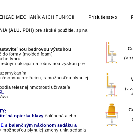
EHĽAD MECHANÍK A ICH FUNKCIÍ
Príslušenstvo
NIA (ALU, PDH)
pre
široké použitie
,
spĺňa
Ce
astaviteľnou bedrovou výstuhou
 do formy (molded foam)
(v z
ného tvaru
predným
okrajom
a
robustnou
výškou
pre
 uzamykaním
rnásobnou aretáciou, s možnosťou plynulej
odľa telesnej hmotnosti užívateľa
(v z
SL
báza
C
TY:
teľná opierka hlavy
čalúnená alebo
CE
s balančným náklonom sedáku a
s možnosťou plynulej zmeny uhla sedadla