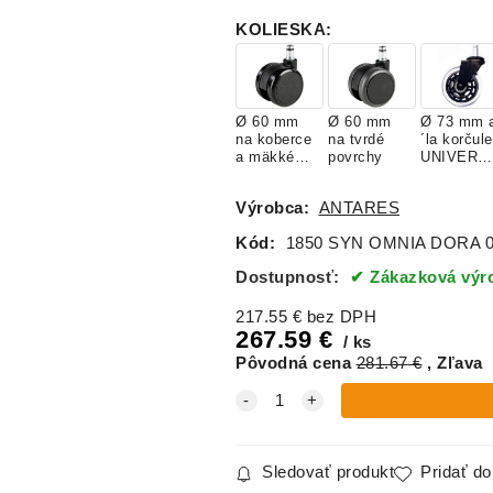
nastaviteľn
nastaviteľn
é (skrutka)
é (skrutka)
KOLIESKA
:
Ø 60 mm
Ø 60 mm
Ø 73 mm 
na koberce
na tvrdé
´la korčule
a mäkké
povrchy
UNIVERZ
povrchy
LNE
Výrobca:
ANTARES
Kód:
1850 SYN OMNIA DORA 
Dostupnosť:
Zákazková výro
217.55
€
bez DPH
267.59
€
ks
Pôvodná cena
281.67
€
Zľava
Sledovať produkt
Pridať d