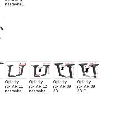
n
nastaviteľn
ý
y
Opierky
Opierky
Opierky
Opierky
rúk AR 11
rúk AR 12
rúk AR 09
rúk AR 09
n
nastaviteľn
nastaviteľn
3D
3D C
é
é
nastaviteľn
nastaviteľn
é
é