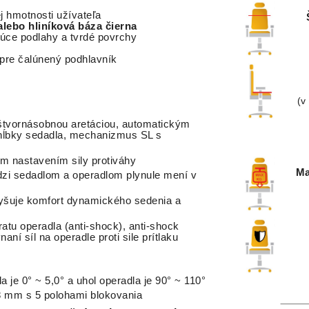
j hmotnosti užívateľa
alebo hliníková báza čierna
ajúce podlahy a tvrdé povrchy
pre čalúnený podhlavník
(v
štvornásobnou
aretáciou
,
automatickým
hĺbky
sedadla, mechanizmus SL s
 nastavením sily protiváhy
Ma
zi
sedadlom
a
operadlom
plynule
mení
v
vyšuje komfort dynamického sedenia a
atu operadla (anti-shock), anti-shock
í síl na operadle proti sile prítlaku
a je 0° ~ 5,0° a uhol operadla je 90° ~ 110°
8 mm s 5 polohami blokovania