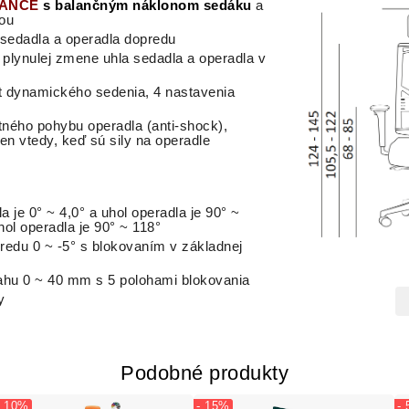
LANCE
s balančným náklonom sedáku
a
iou
edadla a operadla dopredu
lynulej zmene uhla sedadla a operadla v
rt dynamického sedenia, 4 nastavenia
ného pohybu operadla (anti-shock),
n vtedy, keď sú sily na operadle
a je 0° ~ 4,0° a uhol operadla je 90° ~
hol operadla je 90° ~ 118°
redu 0 ~ -5° s blokovaním v základnej
ahu 0 ~ 40 mm s 5 polohami blokovania
y
Podobné produkty
- 10%
- 15%
-