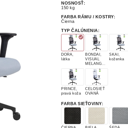
NOSNOSŤ
:
150 kg
FARBA RÁMU / KOSTRY
:
Čierna
TYP ČALÚNENIA
:
DORA,
BONDAI,
SKAI,
látka
VISUAL
koženka
MELANGE,
látky
PRINCE,
CELOSIEŤ
pravá koža
OVANÁ
FARBA SIEŤOVINY
:
ČIERNA
BIELA
ŠEDÁ