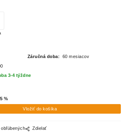
a
Á
Záručná doba:
60 mesiacov
00
ba 3-4 týždne
5
%
o obľúbených
Zdielať