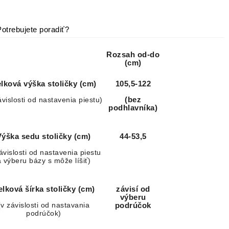
Potrebujete poradiť?
Rozsah od-do
(cm)
lková výška stoličky (cm)
105,5-122
ávislosti od nastavenia piestu)
(bez
podhlavníka)
Výška sedu stoličky (cm)
44-53,5
ávislosti od nastavenia piestu
a výberu bázy s môže líšiť)
elková šírka stoličky (cm)
závisí od
výberu
(v závislosti od nastavania
podrúčok
podrúčok)