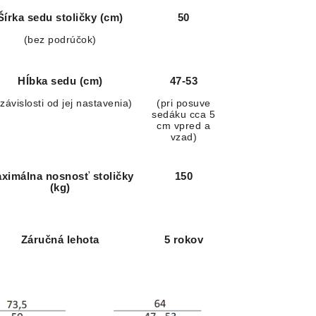
Šírka sedu stoličky (cm)
50
(bez podrúčok)
Hĺbka sedu (cm)
47-53
 závislosti od jej nastavenia)
(pri posuve
sedáku cca 5
cm vpred a
vzad)
ximálna nosnosť stoličky
150
(kg)
Záručná lehota
5 rokov