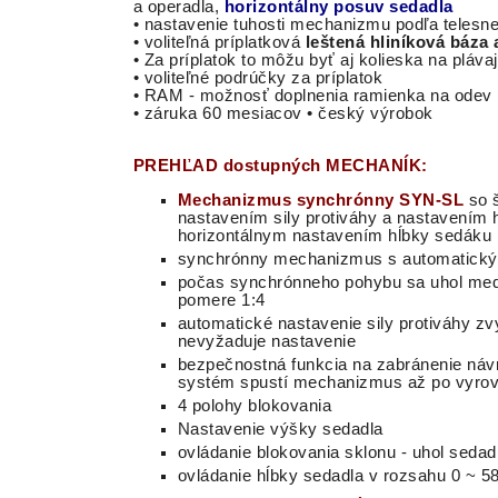
a operadla,
horizontálny posuv sedadla
• nastavenie tuhosti mechanizmu podľa telesne
• voliteľná príplatková
leštená hliníková báza 
• Za príplatok to môžu byť aj kolieska na pláv
• voliteľné podrúčky za príplatok
• RAM - možnosť doplnenia ramienka na odev 
• záruka 60 mesiacov • český výrobok
PREHĽAD dostupných MECHANÍK:
Mechanizmus
synchrónny
SYN
-
SL
so
nastavením
sily
protiváhy
a
nastavením
horizontálnym nastavením hĺbky sedáku
synchrónny mechanizmus s automatickým
počas
synchrónneho
pohybu
sa
uhol
med
pomere
1
:
4
automatické nastavenie sily protiváhy z
nevyžaduje nastavenie
bezpečnostná funkcia na zabránenie návr
systém spustí mechanizmus až po vyrovnan
4 polohy blokovania
Nastavenie výšky sedadla
ovládanie blokovania sklonu - uhol sedadl
ovládanie hĺbky sedadla v rozsahu 0 ~ 5