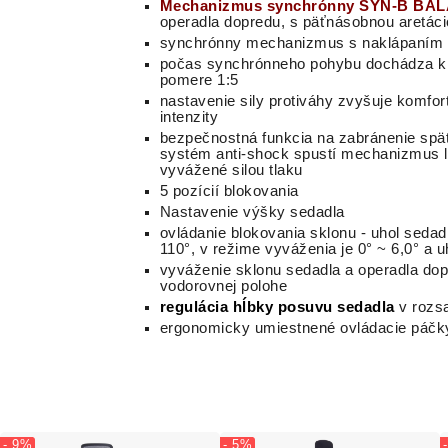
Mechanizmus
synchrónny
SYN
-B BA
operadla dopredu, s
päťná
sobnou
aretác
synchrónny mechanizmus s naklápaním s
počas synchrónneho pohybu dochádza k p
pomere 1:5
nastavenie sily protiváhy zvyšuje komfo
intenzity
bezpečnostná funkcia na zabránenie spät
systém anti-shock spustí mechanizmus le
vyvážené silou tlaku
5 pozícií blokovania
Nastavenie výšky sedadla
ovládanie blokovania sklonu - uhol sedadl
110°, v režime vyváženia je 0° ~ 6,0° a u
vyváženie sklonu sedadla a operadla dop
vodorovnej polohe
regulácia hĺbky posuvu sedadla
v rozs
ergonomicky umiestnené ovládacie páčk
- 9%
- 5%