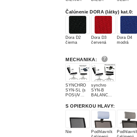
Čalúnenie DORA (látky) kat.0
:
Dora D2
Dora D3
Dora D4
čierna
červená
modrá
MECHANIKA
:
SYNCHRO
synchro
SYN-SL (s
SYN-B
POSUVOM
BALANCE
SEDÁKU)
(s
POSUVOM
S OPIERKOU HLAVY
:
a náklonom
SEDÁKU)
Nie
Podhlavník
Podhlavní
čalúnený
čalúnený