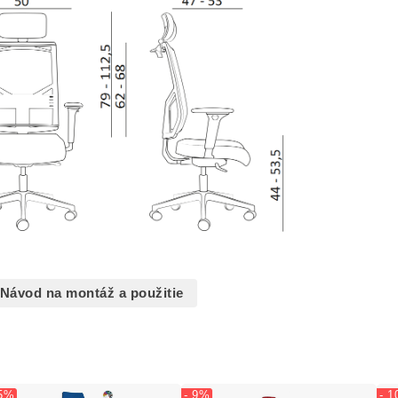
Návod na montáž a použitie
 5%
- 9%
- 