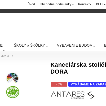
Úvod
Obchodné podmienky
Kontakty
BLOG
IE
ŠKOLY a ŠKÔLKY
VYBAVENIE BUDOV
kreslá
Kancelárska stoli
DORA
- 5%
VYRÁBAME NA ZÁKA