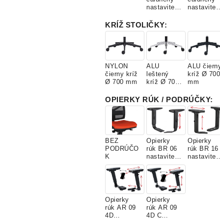
nastaviteľn
nastaviteľ
ý
ý + vešiak
KRÍŽ STOLIČKY
:
NYLON
ALU
ALU čiern
čierny kríž
leštený
kríž Ø 700
Ø 700 mm
kríž Ø 700
mm
mm
OPIERKY RÚK / PODRÚČKY
:
BEZ
Opierky
Opierky
PODRÚČO
rúk BR 06
rúk BR 16
K
nastaviteľn
nastaviteľ
é
é
Opierky
Opierky
rúk AR 09
rúk AR 09
4D
4D C