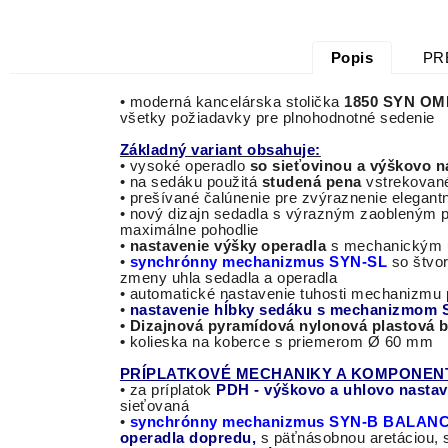
Popis
PR
•
moderná
kancelárska stolička
1850 SYN OM
všetky požiadavky pre
plnohodnotné
sedenie
Základný variant obsahuje:
• vysoké operadlo
so sieťovinou a výškovo n
• na sedáku použitá
studená pena
vstrekované
• prešívané čalúnenie pre zvýraznenie elegant
•
nový
dizajn
sedadla
s
výrazným
zaobleným
maximálne
pohodlie
•
nastavenie výšky operadla
s mechanickým
•
synchrónny mechanizmus SYN-SL
so štvo
zmeny uhla sedadla a operadla
• automatické nastavenie tuhosti mechanizmu p
•
nastavenie hĺbky sedáku s
mechanizmom 
• Dizajnová pyramídová nylonová plastová 
•
kolieska na koberce s priemerom Ø 60 mm
PRÍPLATKOVÉ MECHANIKY A KOMPONEN
• za príplatok
PDH - výškovo a uhlovo nastavi
sieťovaná
•
synchrónny mechanizmus SYN-B BALAN
operadla dopredu,
s päťnásobnou aretáciou, 