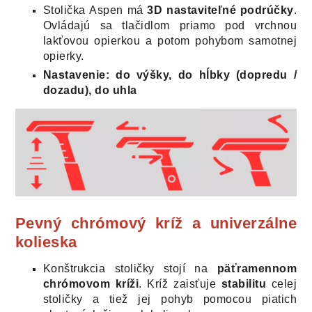
Stolička Aspen má
3D nastaviteľné podrúčky
.
Ovládajú sa tlačidlom priamo pod vrchnou
lakťovou opierkou a potom pohybom samotnej
opierky.
Nastavenie: do výšky, do hĺbky (dopredu /
dozadu), do uhla
Pevný
chrómový kríž a univerzálne
kolieska
Konštrukcia stoličky stojí na
päťramennom
chrómovom kríži
. Kríž zaisťuje
stabilitu
celej
stoličky a tiež jej pohyb pomocou piatich