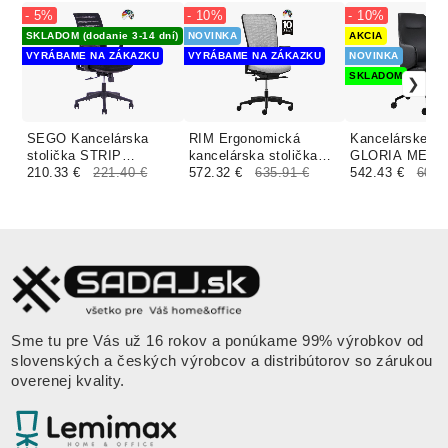
- 5%
- 10%
- 10%
SKLADOM (dodanie 3-14 dní)
NOVINKA
AKCIA
VYRÁBAME NA ZÁKAZKU
VYRÁBAME NA ZÁKAZKU
NOVINKA
SKLADOM
SEGO Kancelárska
RIM Ergonomická
Kancelárske kr
stolička STRIP
kancelárska stolička
GLORIA MEDI
čalúnenie BONDAI
210.33 €
221.40 €
SPACE SP 1501
572.32 €
635.91 €
čierna koža / 
542.43 €
602.
FESTON
čalúnenie FAME STEP
OCEANIC CRISP
Sme tu pre Vás už 16 rokov a ponúkame 99% výrobkov od
slovenských a českých výrobcov a distribútorov so zárukou
overenej kvality.