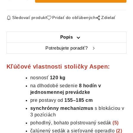
Sledovať produkt
Pridať do obľúbených
Zdielať
Popis
Potrebujete poradiť?
Kľúčové vlastnosti stoličky Aspen:
nosnosť
120 kg
na dlhodobé sedenie
8 hodín v
jednosmennej prevádzke
pre postavy od
155–185 cm
synchrónny mechanizmus
s blokáciou v
3 pozíciách
pohodlný, bohato polstrovaný sedák
(5)
čalúnený sedák a sieťované operadlo
(2)