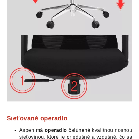
Sieťované operadlo
A
spen má
operadlo
čalúnené kvalitnou nosnou
sieťovinou, ktoré je
priedušné a vzdušné, čo sa