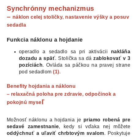
Synchrónny mechanizmus
–
náklon celej stoličky, nastavenie výšky a posuv
sedadla
Funkcia náklonu a hojdanie
operadlo a sedadlo sa pri aktivácii
nakláňa
dozadu a späť
. Stolička sa dá
zablokovať v 3
pozíciách
. Ovláda sa páčkou na pravej strane
pod sedadlom
(1)
.
Benefity hojdania a náklonu
– relaxačná poloha pre zdravie, odpočinok a
ľ
pokojnú myse
Možnosť náklonu a hojdania je
priamo robená pre
sedavé zamestnanie
, kedy si vďaka nej môžete
oddýchnuť a uľaviť chrbtovým svalom
. Poskytuje