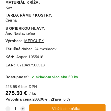
MATERIÁL KRÍŽA
:
Kov
FARBA RÁMU / KOSTRY
:
Čierna
S OPIERKOU HLAVY
:
Áno Nastaviteľná
Výrobca:
MERCURY
Záručná doba:
24 mesiacov
Kód:
Aspen 1055418
EAN:
0710497500913
Dostupnosť:
skladom viac ako 50 ks
223.98
€
bez DPH
275.50
€
ks
Pôvodná cena
290.00
€
Zľava
5
%