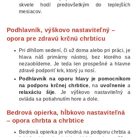
skvele hodí predovšetkým do teplejších
mesiacov.
Po
dhlavník, výškovo nastaviteľný –
opora pre zdravú krčnú chrbticu
Pri dlhšom sedení, či už doma alebo pri práci, je
hlava náš primárny nástroj, bez ktorého sa
nezaobídeme. Je teda len prospešné a hlavne
zdravé podporiť krk, ktorý ju nosí.
P
odhlavník na oporu hlavy je pomocníkom
na podporu krčnej chrbtice
, na
uvoľnenie
a
relaxáciu
šije
. Je výškovo nastaviteľný a
ovláda sa potiahnutím hore a dole.
Bedrová opierka, hĺbkovo nastaviteľná
– opora chrbta a chrbtice
Bedrová opierka je vhodná na podporu chrbta a