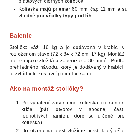
plastových čiernych koliesok.
Kolieska majú priemer 60 mm, čap 11 mm a sú
vhodné
pre všetky typy podláh
.
Balenie
Stolička váži 16 kg a je dodávaná v krabici v
rozloženom stave (72 x 34 x 72 cm, 17 kg). Montáž
nie je nijako zložitá a zaberie cca 30 minút.
Podľa
prehľadného návodu, ktorý je dodávaný v krabici,
ju zvládnete zostaviť pohodlne sami.
Ako na montáž stoličky?
Po vybalení zasunieme kolieska do ramien
kríža (päť otvorov v spodnej časti
jednotlivých ramien, ktoré sú určené pre
kolieska).
Do otvoru na piest vložíme piest, ktorý ešte