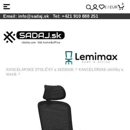
0
€ / EUR
Email:
info@sadaj.sk
Tel:
+421 910 888 251
KANCELÁRSKE STOLIČKY a SEDENIE
KANCELÁRSKE stoličky a
kreslá