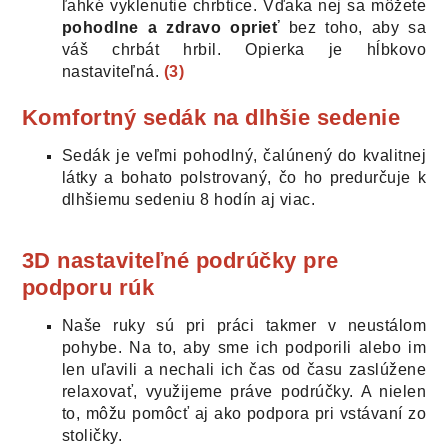
ľahké vyklenutie chrbtice.
Vďaka nej sa môžete
pohodlne a zdravo oprieť
bez toho, aby sa
váš chrbát hrbil.
Opierka je hĺbkovo
nastaviteľná.
(3)
Komfortný sedák na dlhšie sedenie
Sedák je veľmi pohodlný, čalúnený do kvalitnej
látky a bohato polstrovaný, čo ho predurčuje k
dlhšiemu sedeniu 8 hodín aj viac.
3D nastaviteľné podrúčky pre
podporu rúk
Naše ruky sú pri práci takmer v neustálom
pohybe. Na to, aby sme ich podporili alebo im
len uľavili a nechali ich čas od času zaslúžene
relaxovať, využijeme práve podrúčky. A nielen
to, môžu pomôcť aj ako podpora pri vstávaní zo
stoličky.