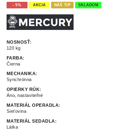
- 5%
AKCIA
NÁŠ TIP
SKLADOM
NOSNOSŤ
:
120 kg
FARBA
:
Čierna
MECHANIKA
:
Synchrónna
OPIERKY RÚK
:
Áno, nastaviteľné
MATERIÁL OPERADLA
:
Sieťovina
MATERIÁL SEDADLA
:
Látka