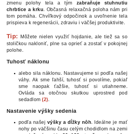
zmenu polohy tela a tým
zabraňuje stuhnutiu
chrbtice a krku
. Občasná relaxačná poloha nám pri
tom pomáha. Chvíľkový odpočinok a uvoľnenie tela
prispieva k regenerácii, zdraviu i väčšej produktivite.
Tip:
Môžete nielen využiť hojdanie, ale tiež sa so
stoličkou nakloniť, plne sa oprieť a zostať v pokojnej
polohe.
Tuhosť náklonu
alebo sila náklonu. Nastavujeme si podľa našej
váhy. Ak sme ľahší, tuhosť si povolíme, pokiaľ
sme naopak ťažšie, tuhosť si utiahneme.
Ovláda sa otočnou skutkou uprostred pod
sedadlom
(2)
.
Nastavenie výšky sedenia
podľa našej
výšky a dĺžky nôh
. Ideálne je mať
nohy po väčšinu času celým chodidlom na zemi