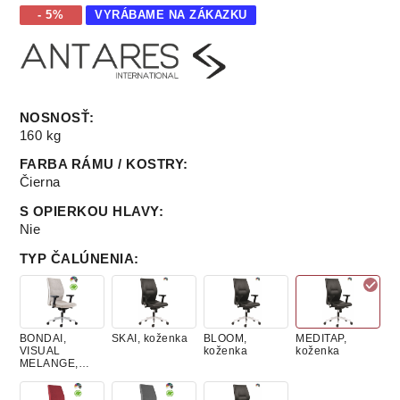
- 5%
VYRÁBAME NA ZÁKAZKU
NOSNOSŤ
:
160 kg
FARBA RÁMU / KOSTRY
:
Čierna
S OPIERKOU HLAVY
:
Nie
TYP ČALÚNENIA
:
BONDAI,
SKAI, koženka
BLOOM,
MEDITAP,
VISUAL
koženka
koženka
MELANGE,
látky