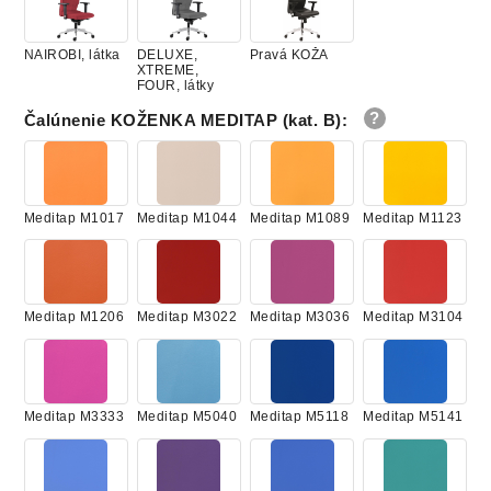
NAIROBI, látka
DELUXE,
Pravá KOŽA
XTREME,
FOUR, látky
Čalúnenie KOŽENKA MEDITAP (kat. B)
:
Meditap M1017
Meditap M1044
Meditap M1089
Meditap M1123
Meditap M1206
Meditap M3022
Meditap M3036
Meditap M3104
Meditap M3333
Meditap M5040
Meditap M5118
Meditap M5141