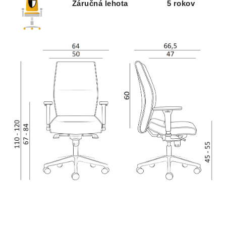
Záručná lehota
5 rokov