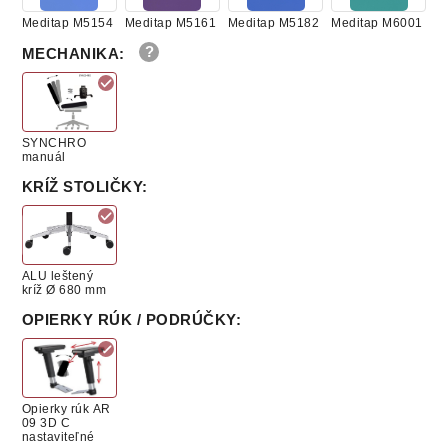
Meditap M5154
Meditap M5161
Meditap M5182
Meditap M6001
MECHANIKA
:
Meditap M6099
Meditap M6156
Meditap M6248
Meditap M6257
SYNCHRO
manuál
KRÍŽ STOLIČKY
:
Meditap M6263
Meditap M6274
Meditap M7000
Meditap M7046
ALU leštený
kríž Ø 680 mm
Meditap M7107
Meditap M7195
Meditap M8222
Meditap M8412
OPIERKY RÚK / PODRÚČKY
:
Meditap M9001
Meditap M9011
Opierky rúk AR
09 3D C
nastaviteľné