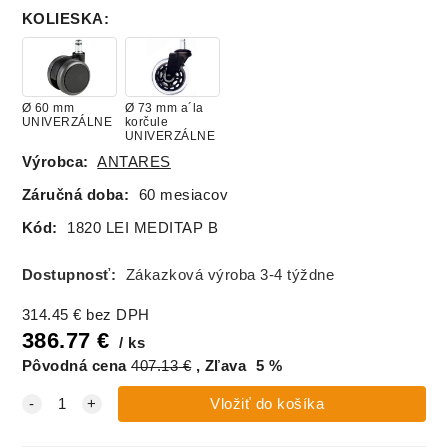
KOLIESKA
:
Ø 60 mm
Ø 73 mm a´la
UNIVERZÁLNE
korčule
UNIVERZÁLNE
Výrobca:
ANTARES
Záručná doba:
60 mesiacov
Kód:
1820 LEI MEDITAP B
Dostupnosť:
Zákazková výroba 3-4 týždne
314.45
€
bez DPH
386.77
€
ks
Pôvodná cena
407.13
€
Zľava
5
%