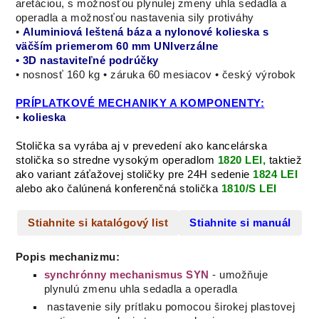
aretáciou, s možnosťou plynulej zmeny uhla sedadla a
operadla a možnosťou nastavenia sily protiváhy
•
Aluminiová leštená báza a nylonové kolieska s
väčším priemerom 60 mm UNIverzálne
• 3D nastaviteľné podrúčky
• nosnosť 160 kg • záruka 60 mesiacov • český výrobok
PRÍPLATKOVÉ MECHANIKY A KOMPONENTY:
•
kolieska
Stolička sa vyrába aj v prevedení ako kancelárska
stolička so stredne vysokým operadlom
1820 LEI,
taktiež
ako variant záťažovej stoličky pre 24H sedenie
1824 LEI
alebo ako čalúnená konferenčná stolička
1810/S LEI
Stiahnite si katalógový list
Stiahnite si manuál
Popis mechanizmu:
synchrónny mechanismus SYN
-
umožňuje
plynulú zmenu uhla sedadla a operadla
nastavenie sily prítlaku
pomocou širokej plastovej