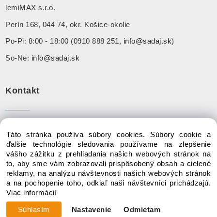
lemiMAX s.r.o.
Perín 168, 044 74, okr. Košice-okolie
Po-Pi: 8:00 - 18:00 (0910 888 251,
info@sadaj.sk
)
So-Ne:
info@sadaj.sk
Kontakt
Tel:
+ 421 910 888 251
Táto stránka používa súbory cookies. Súbory cookie a
Mail:
info@sadaj.sk
ďalšie technológie sledovania používame na zlepšenie
vášho zážitku z prehliadania našich webových stránok na
to, aby sme vám zobrazovali prispôsobený obsah a cielené
reklamy, na analýzu návštevnosti našich webových stránok
a na pochopenie toho, odkiaľ naši návštevníci prichádzajú.
Copyright © 2020 SADAJ.SK, Všetky práva vyhradené
Viac informácií
Súhlasím
Nastavenie
Odmietam
Cena variantu:
386.77 €