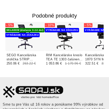
Podobné produkty
- 5%
- 10%
- 5%
SKLADOM (dodanie 3-14 dní)
VYRÁBAME NA ZÁKAZKU
VYRÁBAME NA ZÁ
VYRÁBAME NA ZÁKAZKU
SEGO Kancelárska
RIM Kancelárske kreslo
Kancelárska st
stolička STRIP
TEA TE 1303 čalúnenie
1870 SYN MO
čalúnenie LAANE
250.06 €
263.22 €
FAME, STEP
1 053.86 €
1 170.96 €
čalúnenie NAI
322.51 €
339.
MELANGE vlna
MELANGE
Sme tu pre Vás už 16 rokov a ponúkame 99% výrobkov od