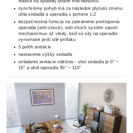
matice na spodnej strane mechanizmu
synchrónny pohyb má za následok plynulú zmenu
uhla sedadla a operadla v pomere 1:2
bezpečnostná funkcia na zabránenie preklopenia
operadla (anti-shock), anti-shock systém spustí
mechanizmus až vtedy, keď sú sily na operadlo
vyrovnané proti sile prítlaku
5 polôh aretácie
nastavenie výšky sedadla
ovládanie
aretácie nák
lonu
-
uhol
sedadla
je
0
°
~
10
°
a
uhol
operadla
90
°
~
110
°