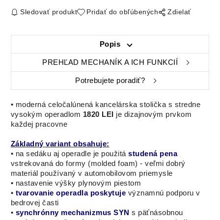
Sledovať produkt
Pridať do obľúbených
Zdielať
Popis
PREHĽAD MECHANÍK A ICH FUNKCIÍ
Potrebujete poradiť?
•
moderná celočalúnená
kancelárska stolička s stredne
vysokým operadlom
1820 LEI
je dizajnovým prvkom
každej pracovne
Základný variant obsahuje:
• na sedáku aj operadle je použitá
studená pena
vstrekovaná do formy (molded foam) - veľmi dobrý
materiál používaný v automobilovom priemysle
• nastavenie výšky plynovým piestom
•
tvarovanie operadla poskytuje
významnú podporu v
bedrovej časti
•
synchrónny mechanizmus SYN
s päťnásobnou