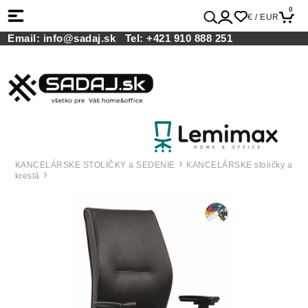
0
€ / EUR
Email:
info@sadaj.sk
Tel:
+421 910 888 251
KANCELÁRSKE STOLIČKY a SEDENIE
KANCELÁRSKE stoličky a
kreslá