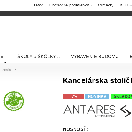
Úvod
Obchodné podmienky
Kontakty
BLOG
IE
ŠKOLY a ŠKÔLKY
VYBAVENIE BUDOV
kreslá
Kancelárska stoli
- 7%
NOVINKA
SKLADO
NOSNOSŤ
: