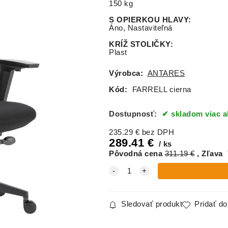
150 kg
S OPIERKOU HLAVY
:
Áno, Nastaviteľná
KRÍŽ STOLIČKY
:
Plast
Výrobca:
ANTARES
Kód:
FARRELL cierna
Dostupnosť:
skladom viac a
235.29
€
bez DPH
289.41
€
ks
Pôvodná cena
311.19
€
Zľava
Sledovať produkt
Pridať d