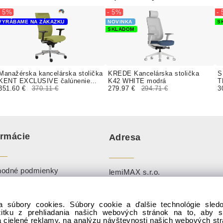
- 5%
- 5%
-
VYRÁBAME NA ZÁKAZKU
NOVINKA
S
SKLADOM
Manažérska kancelárska stolička
KREDE Kancelárska stolička
S
KENT EXCLUSIVE čalúnenie
K42 WHITE modrá
T
BONDAI, BOMBAY, FORTIS
351.60 €
370.11 €
279.97 €
294.71 €
3
ormácie
Adresa
odné podmienky
lemiMAX s.r.o.
ies
Perín 168, 044 74, okr. Košice-
okolie
kovníky
a súbory cookies. Súbory cookie a ďalšie technológie sle
Po-Pi: 8:00 - 18:00 (0910 888 25
žitku z prehliadania našich webových stránok na to, aby 
enie Slov. inšpekcie k
info@sadaj.sk
)
 cielené reklamy, na analýzu návštevnosti našich webových st