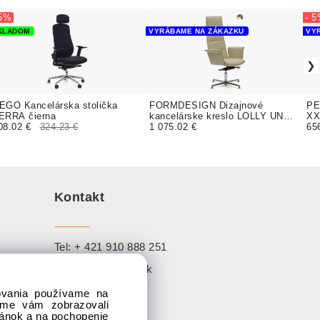
 5%
- 
KLADOM
VYRÁBAME NA ZÁKAZKU
VY
EGO Kancelárska stolička
FORMDESIGN Dizajnové
PE
ERRA čierna
kancelárske kreslo LOLLY UNA
XX
08.02 €
324.23 €
GRAND čalúnenie KOMFORT
1 075.02 €
65
koženka
Kontakt
Tel:
+ 421 910 888 251
Mail:
info@sadaj.sk
dovania používame na
1,
sme vám zobrazovali
ránok a na pochopenie