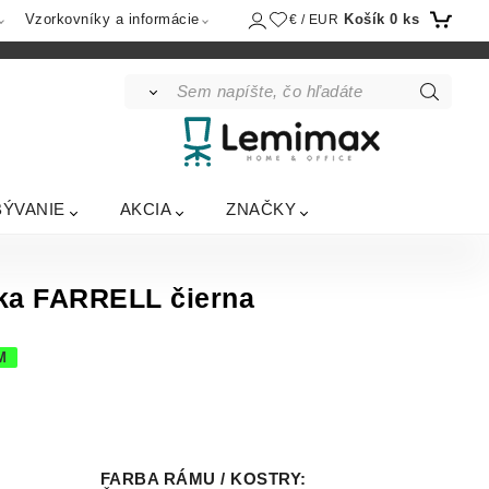
Košík
0
ks
Vzorkovníky a informácie
€ / EUR
BÝVANIE
AKCIA
ZNAČKY
čka FARRELL čierna
M
FARBA RÁMU / KOSTRY
: