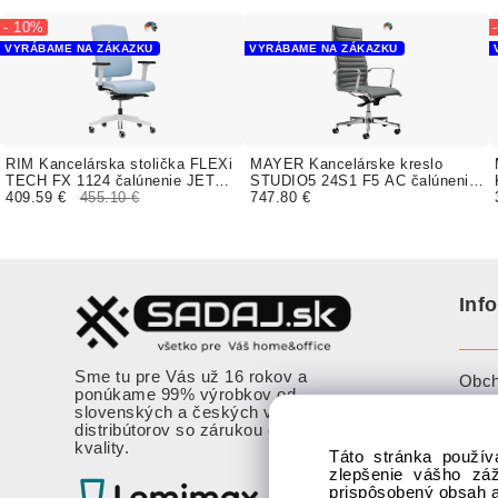
- 10%
VYRÁBAME NA ZÁKAZKU
VYRÁBAME NA ZÁKAZKU
RIM Kancelárska stolička FLEXi
MAYER Kancelárske kreslo
TECH FX 1124 čalúnenie JET
STUDIO5 24S1 F5 AC čalúnenie
BIOACTIVE
409.59 €
455.10 €
PURE LEATHER pravá koža
747.80 €
Inf
Sme tu pre Vás už 16 rokov a
Obch
ponúkame 99% výrobkov od
slovenských a českých výrobcov a
Cook
distribútorov so zárukou overenej
kvality.
Vzor
Táto stránka použív
zlepšenie vášho zá
Oznám
prispôsobený obsah a