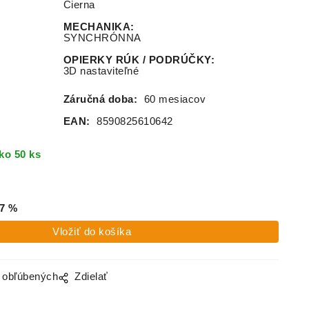
Čierna
MECHANIKA
:
SYNCHRÓNNA
OPIERKY RÚK / PODRÚČKY
:
3D nastaviteľné
Záručná doba:
60 mesiacov
EAN:
8590825610642
ko 50 ks
7
%
o obľúbených
Zdielať