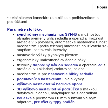
Popis
•
celočalúnená kancelárska stolička s podhlavníkom a
podrúčkami
Parametre stoličky:
synchrónny mechanizmus SYN-B
s možnosťou
plynulej premeny uhla sedadla a operadla, možnosť
aretácie v 5 polohách, automatické nastavenie tuhosti
mechanizmu podla telesnej hmotnosti používateľa so 
stupňami nastavenia intenzity
nastavenie výšky plynovým piestom
ergonomicky umiestnené ovládacie páky
flexibilný
dopredný náklon sedadla
a operadla
-5°
s
aretáciou v základnej vodorovnej polohe
mechanizmus pre
nastavenie hĺbky sedadla
podhlavník s nastavením
uhla a výšky
výškovo nastaviteľná bedrová opora
3D výškovo nastaviteľné podrúčky
s mäkkou
dotykovou plochou, nahýnajúce sa s operadlom
kolieska
s priemerom 60 mm s nižším valivým
odporom
, pre všetky typy podláh