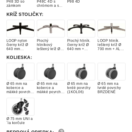
P48 3D so
P48C 4D s
P98 4D
zámkom
chrómom a so
zámkom
KRÍŽ STOLIČKY
:
LOOP nylon
Plochý
Plochý hliník.
LOOP hliník.
čierny kríž Ø
hliníkový
čierny kríž Ø
leštený kríž Ø
640 mm
leštený kríž Ø
640 mm +
700 mm + AL
(1BAS02)
640 mm +
čierny piest
piest (1BAS35)
čierny piest
(1BAS12)
KOLIESKA
:
(1BAS11)
Ø 65 mm na
Ø 65 mm na
Ø 65 mm na
Ø 65 mm na
koberce a
koberce a
tvrdé povrchy
tvrdé povrchy
mäkké povrchy
mäkké povrchy
(1KOL06)
BRZDENÉ
(1KOL05)
BRZDENÉ
Ø 75 mm UNI a
´la korčule