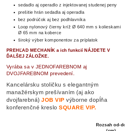
sedadlo aj operadlo z injektovanej studenej peny
prešitie hrán sedadla aj operadla
bez podrúčok aj bez podhlavníka
Loop nylonový čierny kríž Ø 640 mm s kolieskami
Ø 65 mm na koberce
široký výber komponentov za príplatok
PREHĽAD MECHANÍK a ich funkcií NÁJDETE V
ĎALŠEJ ZÁLOŽKE.
Vyrába sa v JEDNOFAREBNOM aj
DVOJFAREBNOM prevedení.
Kancelársku stoličku s elegantným
manažérskym prešívaním (aj ako
dvojfarebná)
JOB VIP
výborne dopĺňa
konferenčné kreslo
SQUARE VIP.
Rozsah od-do
(cm)