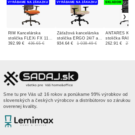
VYRÁBAME NA ZÁKAZKU
VYRÁBAME NA ZÁKAZKU
SKLADOM
RIM Kancelárska
Záťažová kancelárska
ANTARES Kanc
stolička FLEXi FX 1104
stolička ERGO 24/7 a
stolička RABO
čalúnenie ERA,
392.99 €
436.65 €
ERGO MIDI 24/7
934.64 €
1 038.49 €
ABOVE SP čie
262.91 €
276.
PHOENIX
čalúnenie KOŽA
Sme tu pre Vás už 16 rokov a ponúkame 99% výrobkov od
slovenských a českých výrobcov a distribútorov so zárukou
overenej kvality.