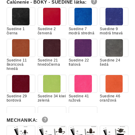
Čalúnenie - BOKY - SUEDINE látka
:
Suedine 59
Suedine 65
Suedine 109
zelená
modrá svetlá
béžová
Suedine 1
Suedine 2
Suedine 7
Suedine 9
čierna
červená
modrá stredná
modrá tmavá
Suedine 11
Suedine 21
Suedine 22
Suedine 24
škoricová
hnedočierna
fialová
šedá
hnedá
Suedine 29
Suedine 34 kiwi
Suedine 41
Suedine 46
bordová
zelená
ružová
oranžová
MECHANIKA
:
Suedine 59
Suedine 65
Suedine 109
zelená
modrá svetlá
béžová