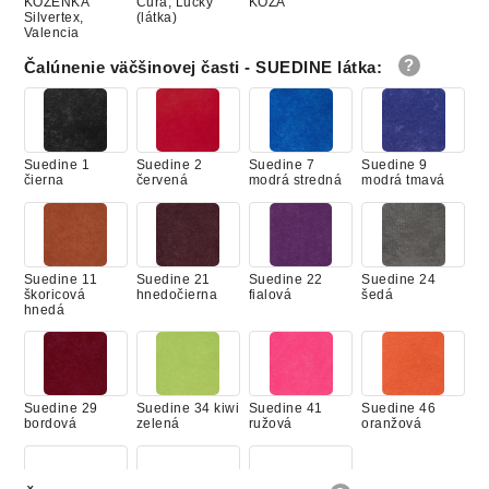
KOŽENKA
Cura, Lucky
KOŽA
Silvertex,
(látka)
Valencia
Čalúnenie väčšinovej časti - SUEDINE látka
:
Suedine 1
Suedine 2
Suedine 7
Suedine 9
čierna
červená
modrá stredná
modrá tmavá
Suedine 11
Suedine 21
Suedine 22
Suedine 24
škoricová
hnedočierna
fialová
šedá
hnedá
Suedine 29
Suedine 34 kiwi
Suedine 41
Suedine 46
bordová
zelená
ružová
oranžová