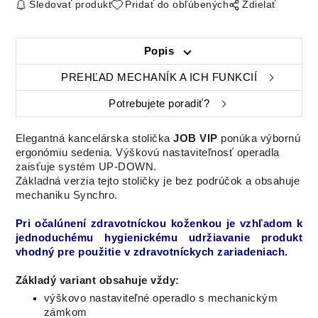
Sledovať produkt
Pridať do obľúbených
Zdielať
Popis
PREHĽAD MECHANÍK A ICH FUNKCIÍ
Potrebujete poradiť?
Elegantná kancelárska stolička
JOB VIP
ponúka výbornú
ergonómiu sedenia. Výškovú nastaviteľnosť operadla
zaisťuje systém UP-DOWN.
Základná verzia tejto stoličky je bez podrúčok a obsahuje
mechaniku Synchro.
Pri
očalúnení
zdravotníckou
koženkou
je vzhľadom
k
jednoduchému
hygienickému
udržiavanie
produkt
vhodný
pre
použitie
v zdravotníckych
zariadeniach.
Základý variant obsahuje vždy:
výškovo nastaviteľné operadlo s mechanickým
zámkom