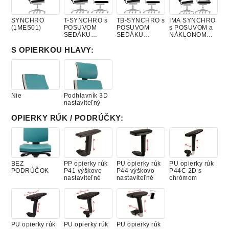
SYNCHRO
T-SYNCHRO s
TB-SYNCHRO s
IMA SYNCHRO
(1MES01)
POSUVOM
POSUVOM
s POSUVOM a
SEDÁKU
SEDÁKU
NÁKLONOM
(1MES02)
(1MES27)
SEDÁKU
(1MES29)
S OPIERKOU HLAVY
:
Nie
Podhlavník 3D
nastaviteľný
OPIERKY RÚK / PODRÚČKY
:
BEZ
PP opierky rúk
PU opierky rúk
PU opierky rúk
PODRÚČOK
P41 výškovo
P44 výškovo
P44C 2D s
nastaviteľné
nastaviteľné
chrómom
PU opierky rúk
PU opierky rúk
PU opierky rúk