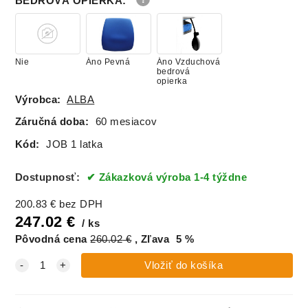
BEDROVÁ OPIERKA
:
Nie
Áno Pevná
Áno Vzduchová
bedrová
opierka
Výrobca:
ALBA
Záručná doba:
60 mesiacov
Kód:
JOB 1 latka
Dostupnosť:
Zákazková výroba 1-4 týždne
200.83
€
bez DPH
247.02
€
ks
Pôvodná cena
260.02
€
Zľava
5
%