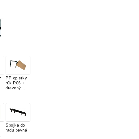
y
PP opierky
rúk P06 +
drevený
stolík
odklápací
Spojka do
radu pevná
n