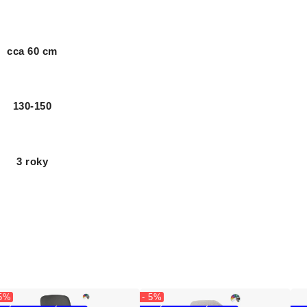
cca 60 cm
130-150
3 roky
 5%
- 5%