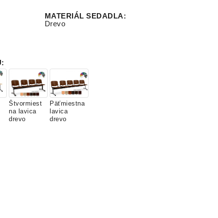
MATERIÁL SEDADLA
:
Drevo
U
:
Štvormiest
Päťmiestna
na lavica
lavica
drevo
drevo