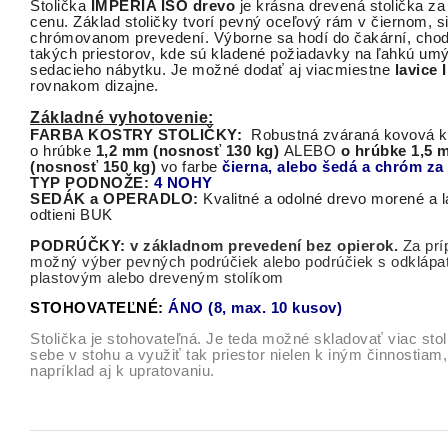
Stolička
IMPERIA ISO drevo
je krásna drevená stolička za
cenu. Základ stoličky tvorí pevný oceľový rám v čiernom, 
chrómovanom prevedení. Výborne sa hodí do čakární, chod
takých priestorov, kde sú kladené požiadavky na ľahkú um
sedacieho nábytku. Je možné dodať aj viacmiestne
lavice
rovnakom dizajne.
Základné vyhotovenie:
FARBA KOSTRY STOLIČKY:
Robustná zváraná kovová k
o hrúbke
1,2 mm (nosnosť 130 kg)
ALEBO
o hrúbke 1,5 
(nosnosť 150 kg)
vo farbe
čierna, alebo šedá a chróm za 
TYP PODNOŽE:
4 NOHY
SEDÁK a OPERADLO:
Kvalitn
é a odolné drevo morené a 
odtieni BUK
PODRÚČKY:
v základnom prevedení bez opierok.
Za príp
možný výber pevných podrúčiek alebo podrúčiek s odklápa
plastovým alebo dreveným stolíkom
STOHOVATEĽNÉ:
ÁNO (8, max. 10 kusov)
Stolička je stohovateľná. Je teda možné skladovať viac stol
sebe v stohu a využiť tak priestor nielen k iným činnostiam,
napríklad aj k upratovaniu.