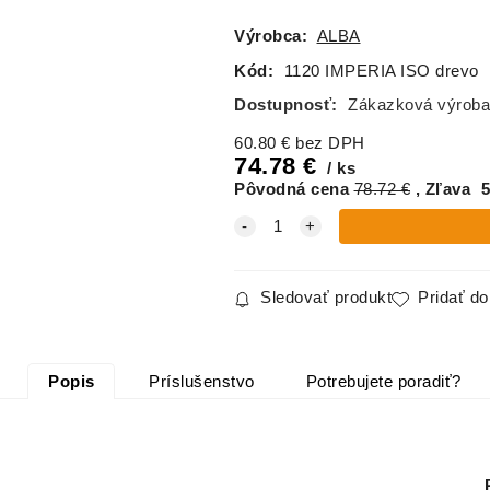
vo
á
Výrobca:
ALBA
Kód:
1120 IMPERIA ISO drevo
Dostupnosť:
Zákazková výroba
60.80
€
bez DPH
74.78
€
ks
Pôvodná cena
78.72
€
Zľava
5
Sledovať produkt
Pridať d
Popis
Príslušenstvo
Potrebujete poradiť?