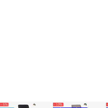
- 5%
- 10%