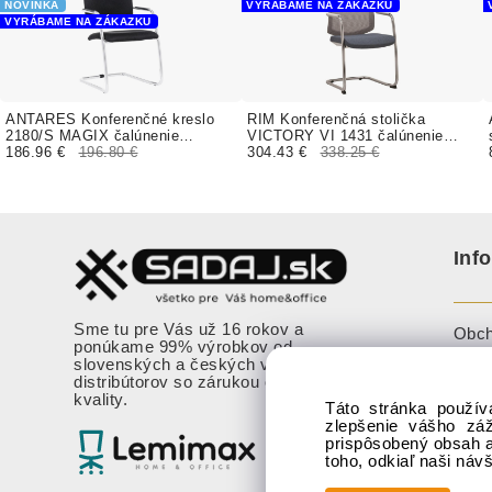
NOVINKA
VYRÁBAME NA ZÁKAZKU
VYRÁBAME NA ZÁKAZKU
ANTARES Konferenčné kreslo
RIM Konferenčná stolička
2180/S MAGIX čalúnenie
VICTORY VI 1431 čalúnenie
MEDITAP koženka
186.96 €
196.80 €
ERA, PHOENIX
304.43 €
338.25 €
Inf
Sme tu pre Vás už 16 rokov a
Obch
ponúkame 99% výrobkov od
slovenských a českých výrobcov a
Cook
distribútorov so zárukou overenej
kvality.
Vzor
Táto stránka použív
zlepšenie vášho zá
Oznám
prispôsobený obsah a
nebe
toho, odkiaľ naši náv