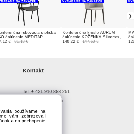
YRÁBAME NA ZÁKAZKU
VYRÁBAME NA ZÁKAZKU
VY
onferenčná rokovacia stolička
Konferenčné kreslo AURUM
MA
SO čalúnenie MEDITAP
čalúnenie KOŽENKA Silvertex,
ča
oženka
7.12 €
81.18 €
Valencia
140.22 €
147.60 €
12
Kontakt
Tel:
+ 421 910 888 251
Mail:
info@sadaj.sk
dovania používame na
1,
sme vám zobrazovali
ránok a na pochopenie