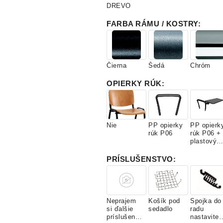
DREVO
FARBA RÁMU / KOSTRY
:
Čierna
Šedá
Chróm
OPIERKY RÚK
:
Nie
PP opierky
PP opierk
rúk P06
rúk P06 +
plastový
stolík
odklápací
PRÍSLUŠENSTVO
:
Neprajem
Košík pod
Spojka do
si ďalšie
sedadlo
radu
príslušenst
nastaviteľ