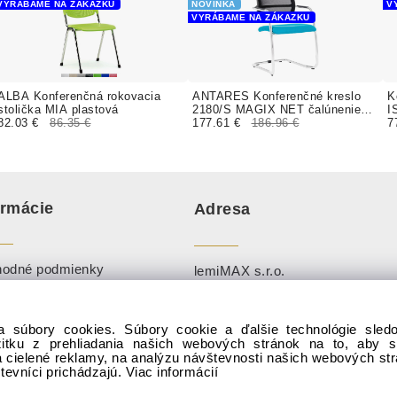
VYRÁBAME NA ZÁKAZKU
NOVINKA
V
VYRÁBAME NA ZÁKAZKU
ALBA Konferenčná rokovacia
ANTARES Konferenčné kreslo
K
stolička MIA plastová
2180/S MAGIX NET čalúnenie
I
82.03 €
86.35 €
BONDAI VISUAL MELANGE
177.61 €
186.96 €
k
7
ormácie
Adresa
odné podmienky
lemiMAX s.r.o.
ies
Perín 168, 044 74, okr. Košice-
okolie
kovníky
a súbory cookies. Súbory cookie a ďalšie technológie sle
Po-Pi: 8:00 - 18:00 (0910 888 25
žitku z prehliadania našich webových stránok na to, aby 
enie Slov. inšpekcie k
info@sadaj.sk
)
 cielené reklamy, na analýzu návštevnosti našich webových st
zpečnému výrobku
števníci prichádzajú.
Viac informácií
So-Ne:
info@sadaj.sk