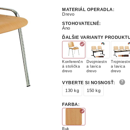
MATERIÁL OPERADLA
:
Drevo
STOHOVATEĽNÉ
:
Áno
ĎALŠIE VARIANTY PRODUKT
Konferenčn
Dvojmiestn
Trojmiestn
á stolička
a lavica
a lavica
drevo
drevo
drevo
VYBERTE SI NOSNOSŤ
:
130 kg
150 kg
FARBA
:
Buk