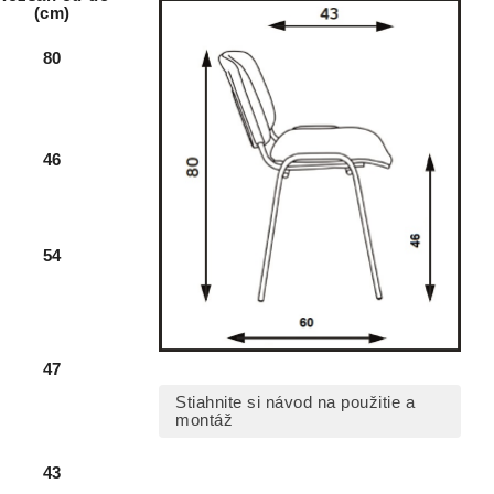
(cm)
80
46
54
47
Stiahnite si návod na použitie a
montáž
43