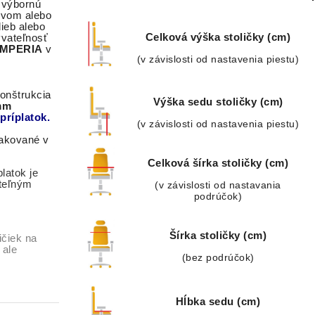
 výbornú
sivom alebo
ieb alebo
Celková výška stoličky (cm)
ývateľnosť
 IMPERIA
v
(v závislosti od nastavenia piestu)
onštrukcia
Výška sedu stoličky (cm)
mm
príplatok.
(v závislosti od nastavenia piestu)
lakované v
Celková šírka stoličky (cm)
latok je
teľným
(v závislosti od nastavania
podrúčok)
Šírka stoličky (cm)
ičiek na
 ale
(bez podrúčok)
Hĺbka sedu (cm)