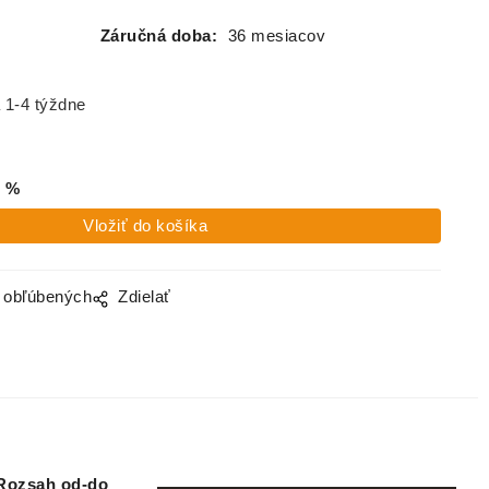
Záručná doba:
36 mesiacov
 1-4 týždne
%
o obľúbených
Zdielať
Rozsah od-do