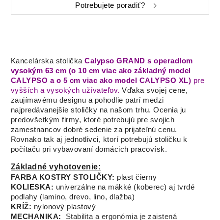
Potrebujete poradiť?
Kancelárska stolička
Calypso GRAND s operadlom
vysokým 63 cm (o 10 cm viac ako základný model
CALYPSO a o 5 cm viac ako model CALYPSO XL)
pre
vyšších a vysokých užívateľov.
Vďaka svojej cene,
zaujímavému designu a pohodlie patrí medzi
najpredávanejšie stoličky na našom trhu. Ocenia ju
predovšetkým firmy, ktoré potrebujú pre svojich
zamestnancov dobré sedenie za prijateľnú cenu.
Rovnako tak aj jednotlivci, ktorí potrebujú stoličku k
počítaču pri vybavovaní domácich pracovísk.
Základné vyhotovenie:
FARBA KOSTRY STOLIČKY:
plast čierny
KOLIESKA:
univerzálne na mäkké (koberec) aj tvrdé
podlahy (lamino, drevo, lino, dlažba)
KRÍŽ:
nylonový plastový
MECHANIKA:
Stabilita a ergonómia je zaistená