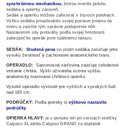
synchrónnou mechanikou,
ktorou meníte polohu
sedáka a opierky zároveň.
Sedák a opierku môžete zafixovať v štyroch polohách
.
Výšku sedáka prispôsobíte svojej postave priamo na
mieru a zaistíte tým správne podoprenie nôh
Nastavením sily protiváhy podľa svojej hmotnosti
zabezpečíte operák proti spätnému nárazu
SEDÁK:
Studená pena
vo vnútri sedáka zaručuje jeho
vysokú životnosť a zachovanie anatomického tvaru.
OPERADLO:
Samonosná sieťovina zaisťuje celodenné
vetranie chrbta.
Vyšší užívatelia ocenia vyššiu
anatomicky tvarovanú chrbtovú opierku
Vysoké operadlo vyvinuté pre vyšších a vysokých ľudí
nad 185 cm.
PODRÚČKY:
Podľa potreby si
výškovo nastavíte
podrúčky
OPIERKA HLAVY:
je v ponuke len pri verziách stoličky
Calypso XL alebo Calypso GRAND za doplatok