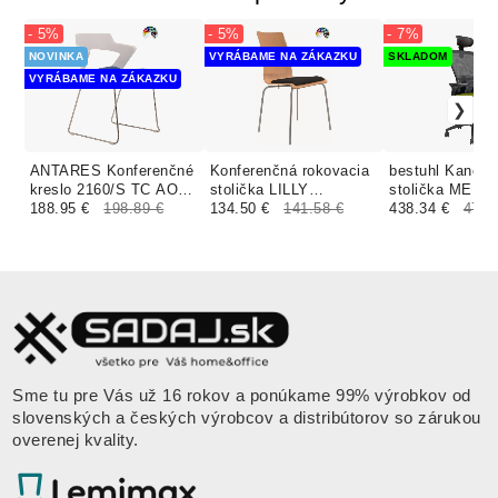
- 5%
- 5%
- 7%
NOVINKA
VYRÁBAME NA ZÁKAZKU
SKLADOM
VYRÁBAME NA ZÁKAZKU
ANTARES Konferenčné
Konferenčná rokovacia
bestuhl Kancel
kreslo 2160/S TC AOKI
stolička LILLY
stolička MER
čalúnenie BONDAI
188.95 €
198.89 €
čalúnenie BONDAI,
134.50 €
141.58 €
zelená
438.34 €
471.
VISUAL MELANGE
BOMBAY, FORTIS
Sme tu pre Vás už 16 rokov a ponúkame 99% výrobkov od
slovenských a českých výrobcov a distribútorov so zárukou
overenej kvality.