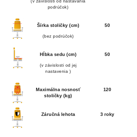
(v závislosti od nastavania
podrúčok)
Šírka stoličky (cm)
50
(bez podrúčok)
Hĺbka sedu (cm)
50
(v závislosti od jej
nastavenia )
Maximálna nosnosť
120
stoličky (kg)
Záručná lehota
3 roky