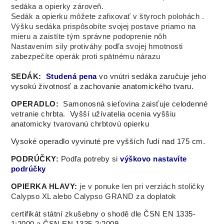
sedáka a opierky zároveň.
Sedák a opierku môžete zafixovať v štyroch polohách
.
Výšku sedáka prispôsobíte svojej postave priamo na
mieru a zaistíte tým správne podoprenie nôh
Nastavením sily protiváhy podľa svojej hmotnosti
zabezpečíte operák proti spätnému nárazu
SEDÁK:
Studená pena
vo vnútri sedáka zaručuje jeho
vysokú životnosť a zachovanie anatomického tvaru.
OPERADLO:
Samonosná sieťovina zaisťuje celodenné
vetranie chrbta.
Vyšší užívatelia ocenia vyššiu
anatomicky tvarovanú chrbtovú opierku
Vysoké operadlo vyvinuté pre vyšších ľudí nad 175 cm.
PODRÚČKY:
Podľa potreby si
výškovo nastavíte
podrúčky
OPIERKA HLAVY:
je v ponuke len pri verziách stoličky
Calypso XL alebo Calypso GRAND za doplatok
certifikát státní zkušebny o shodě dle ČSN EN 1335-
1:2000 a ČSN EN 1335-2:2009