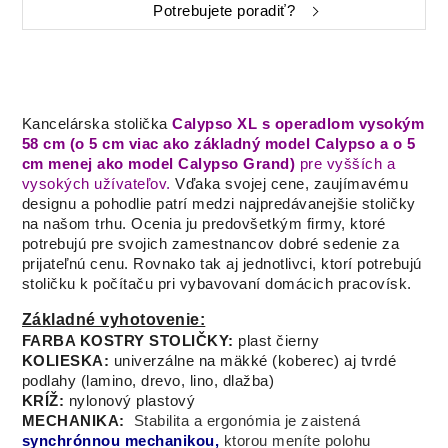
Potrebujete poradiť?
Kancelárska stolička
Calypso XL s operadlom vysokým
58 cm (o 5 cm viac ako základný model Calypso a o 5
cm menej ako model Calypso Grand)
pre vyšších a
vysokých užívateľov.
Vďaka svojej cene, zaujímavému
designu a pohodlie patrí medzi najpredávanejšie stoličky
na našom trhu. Ocenia ju predovšetkým firmy, ktoré
potrebujú pre svojich zamestnancov dobré sedenie za
prijateľnú cenu. Rovnako tak aj jednotlivci, ktorí potrebujú
stoličku k počítaču pri vybavovaní domácich pracovísk.
Základné vyhotovenie:
FARBA KOSTRY STOLIČKY:
plast čierny
KOLIESKA:
univerzálne na mäkké (koberec) aj tvrdé
podlahy (lamino, drevo, lino, dlažba)
KRÍŽ:
nylonový plastový
MECHANIKA:
Stabilita a ergonómia je zaistená
synchrónnou mechanikou,
ktorou meníte polohu