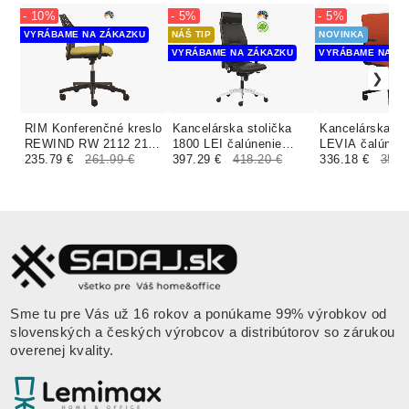
- 10%
- 5%
- 5%
VYRÁBAME NA ZÁKAZKU
NÁŠ TIP
NOVINKA
VYRÁBAME NA ZÁKAZKU
VYRÁBAME NA ZÁ
RIM Konferenčné kreslo
Kancelárska stolička
Kancelárska st
REWIND RW 2112 2113
1800 LEI čalúnenie
LEVIA čalúneni
čalúnenie URBAN, JET
235.79 €
261.99 €
MEDITAP koženka
397.29 €
418.20 €
SUEDINE
336.18 €
353.
BIOACTIVE, TONAL
Sme tu pre Vás už 16 rokov a ponúkame 99% výrobkov od
slovenských a českých výrobcov a distribútorov so zárukou
overenej kvality.