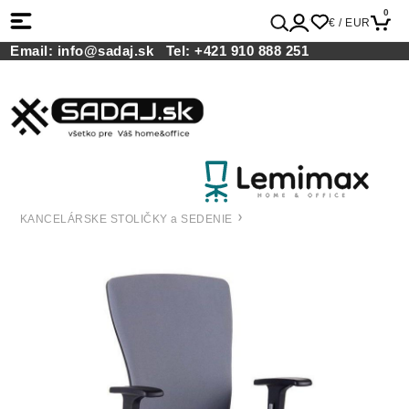
0
€ / EUR
Email:
info@sadaj.sk
Tel:
+421 910 888 251
KANCELÁRSKE STOLIČKY a SEDENIE