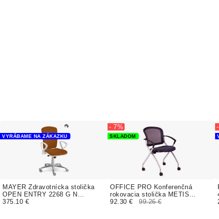
- 7%
VYRÁBAME NA ZÁKAZKU
SKLADOM
MAYER Zdravotnícka stolička
OFFICE PRO Konferenčná
OPEN ENTRY 2268 G N
rokovacia stolička METIS
čalúnenie AQUA CLEAN
375.10 €
antracit na kolieskách
92.30 €
99.26 €
MYSTIC