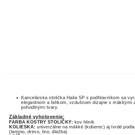
Kancelárska stolička
Halia
S
P
s podhlavníkom
sa vyr
elegantnom
a
ľahkom
,
vzdušnom
dizajne s
mäkkými
pohodlnými
tvary
.
Základné vyhotovenie:
FARBA KOSTRY STOLIČKY:
kov hliník
KOLIESKA:
univerzálne na mäkké (koberec) aj tvrdé podl
(lamino, drevo, lino, dlažba)