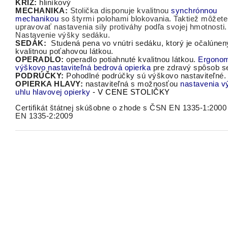
KRÍŽ:
hliníkový
MECHANIKA:
Stolička
disponuje
kvalitnou
synchrónnou
mechanikou
so
štyrmi
polohami blokovania
.
Taktiež
môžete
upravovať
nastavenia
sily
protiváhy
podľa svojej
hmotnosti
.
Nastavenie výšky sedáku.
SEDÁK:
S
tudená pena vo vnútri sedáku, ktorý je očalúnen
kvalitnou poťahovou látkou
.
OPERADLO:
operadlo potiahnuté kvalitnou látkou.
Ergonom
výškovo nastaviteľná bedrová opierka
pre zdravý spôsob s
PODRÚČKY:
Pohodlné
podrúčky
sú výškovo nastaviteľné
.
OPIERKA HLAVY:
nastaviteľná s možnosťou
nastavenia v
uhlu hlavovej opierky
- V CENE STOLIČKY
Certifikát štátnej skúšobne o zhode s
ČSN EN 1335-1:2000
EN 1335-2:2009