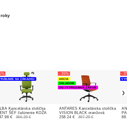
 roky
 5%
- 35%
- 
YRÁBAME NA ZÁKAZKU
AKCIA
VY
SKLADOM
DO VYPREDANIA ZÁSOB
LBA Kancelárska stolička
ANTARES Kancelárska stolička
AN
ENT ŠÉF čalúnenie KOŽA
VISION BLACK oranžová
PA
47.98 €
366.29 €
258.24 €
397.29 €
RE
88