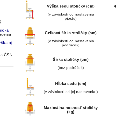
Výška sedu stoličky (cm)
(v závislosti od nastavenia
piestu)
ý
ická
Celková šírka stoličky (cm)
edenia
(v závislosti od nastavania
ýška aj
podrúčok)
 a ČSN
Šírka stoličky (cm)
(bez podrúčok)
Hĺbka sedu (cm)
(v závislosti od jej nastavenia )
Maximálna nosnosť stoličky
(kg)