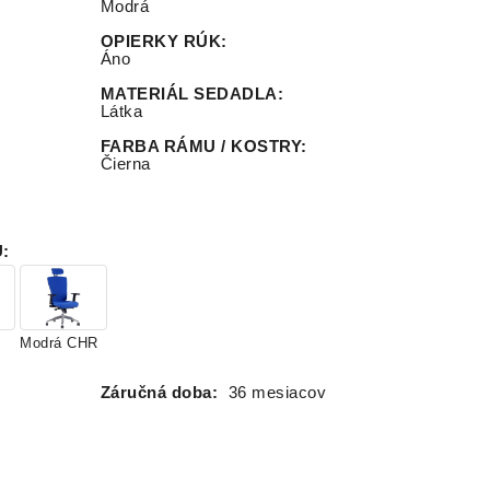
Modrá
OPIERKY RÚK
:
Áno
MATERIÁL SEDADLA
:
Látka
FARBA RÁMU / KOSTRY
:
Čierna
U
:
Modrá CHR
Záručná doba:
36 mesiacov