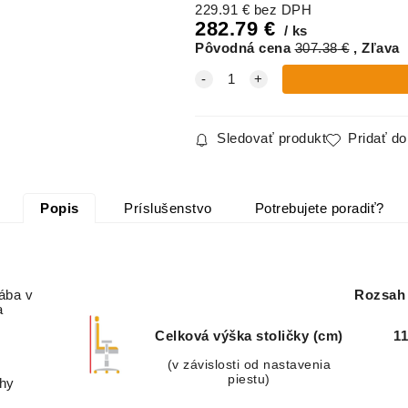
229.91
€
bez DPH
282.79
€
ks
Pôvodná cena
307.38
€
Zľava
Sledovať produkt
Pridať d
Popis
Príslušenstvo
Potrebujete poradiť?
ába
v
Rozsah 
a
Celková výška stoličky (cm)
11
(v závislosti od nastavenia
piestu)
ahy