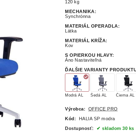
120 kg
MECHANIKA
:
Synchrónna
MATERIÁL OPERADLA
:
Látka
MATERIÁL KRÍŽA
:
Kov
S OPIERKOU HLAVY
:
Áno Nastaviteľná
ĎALŠIE VARIANTY PRODUKT
Modrá AL
Šedá AL
Čierna AL
Výrobca:
OFFICE PRO
Kód:
HALIA SP modra
Dostupnosť:
skladom 30 ks