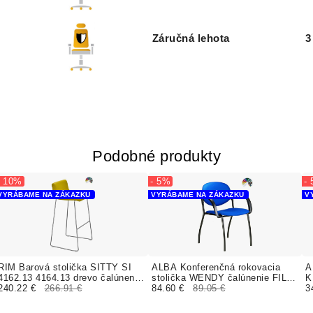
Záručná lehota
3
Podobné produkty
- 10%
- 5%
-
VYRÁBAME NA ZÁKAZKU
VYRÁBAME NA ZÁKAZKU
V
RIM Barová stolička SITTY SI
ALBA Konferenčná rokovacia
A
4162.13 4164.13 drevo čalúnenie
stolička WENDY čalúnenie FILL,
K
FLAX, BLAZER
240.22 €
266.91 €
SUEDINE
84.60 €
89.05 €
3