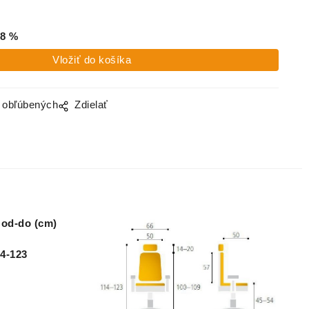
8
%
o obľúbených
Zdielať
od-do (cm)
4-123