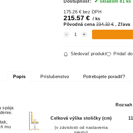
Dostupnosť:
skladom 81 ks
175.26
€
bez DPH
215.57
€
ks
Pôvodná cena
234.32
€
Zľava
Sledovať produkt
Pridať d
Popis
Príslušenstvo
Potrebujete poradiť?
Rozsah 
á spája
denie.
Celková výška stoličky (cm)
11
tak,
veň mu
(v závislosti od nastavenia
piestu)