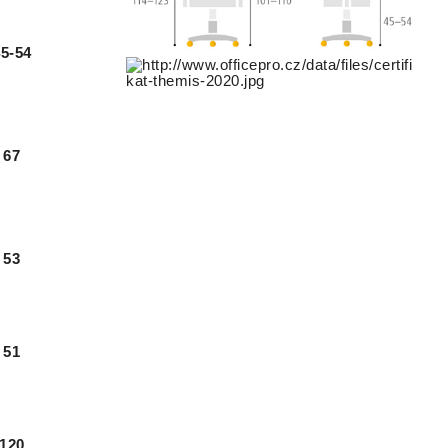
45-54
67
53
51
120