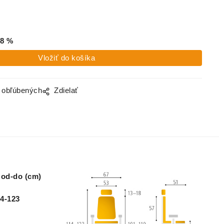
8
%
o obľúbených
Zdielať
od-do (cm)
4-123