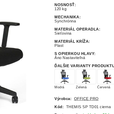
NOSNOSŤ
:
120 kg
MECHANIKA
:
Synchrónna
MATERIÁL OPERADLA
:
Sieťovina
MATERIÁL KRÍŽA
:
Plast
S OPIERKOU HLAVY
:
Áno Nastaviteľná
ĎALŠIE VARIANTY PRODUKT
Modrá
Zelená
Červená
Výrobca:
OFFICE PRO
Kód:
THEMIS SP TD01 cierna