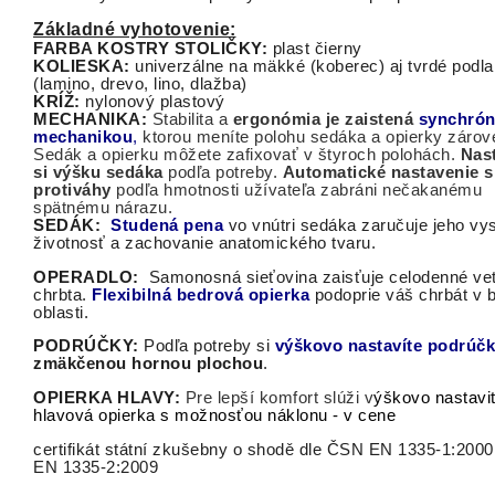
Základné vyhotovenie:
FARBA KOSTRY STOLIČKY:
plast čierny
KOLIESKA:
univerzálne na mäkké (koberec) aj tvrdé podl
(lamino, drevo, lino, dlažba)
KRÍŽ:
nylonový plastový
MECHANIKA:
Stabilita a
ergonómia je zaistená
synchró
mechanikou
,
ktorou meníte polohu sedáka a opierky zárov
Sedák a opierku môžete zafixovať v štyroch polohách.
Nast
si výšku sedáka
podľa potreby.
Automatické nastavenie s
protiváhy
podľa hmotnosti užívateľa zabráni nečakanému
spätnému nárazu.
SEDÁK:
Studená pena
vo vnútri sedáka zaručuje jeho vy
životnosť a zachovanie anatomického tvaru.
OPERADLO:
Samonosná sieťovina zaisťuje celodenné vet
chrbta.
Flexibilná bedrová opierka
podoprie váš chrbát v 
oblasti.
PODRÚČKY:
Podľa potreby si
výškovo nastavíte podrúč
zmäkčenou hornou plochou
.
OPIERKA HLAVY:
Pre lepší komfort slúži v
ýškovo nastavi
hlavová
opierka
s
možnosťou
náklonu
- v cene
certifikát státní zkušebny o shodě dle ČSN EN 1335-1:200
EN 1335-2:2009