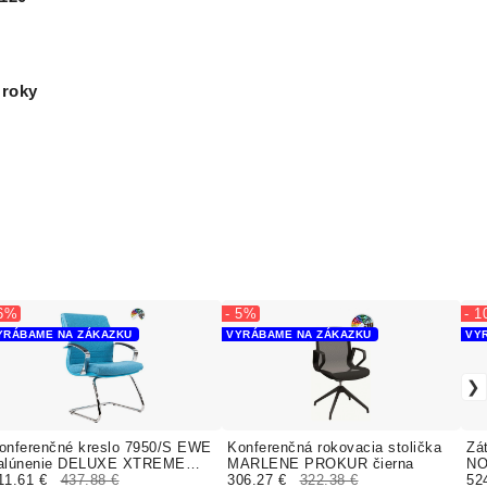
 roky
 6%
- 5%
- 
YRÁBAME NA ZÁKAZKU
VYRÁBAME NA ZÁKAZKU
VY
onferenčné kreslo 7950/S EWE
Konferenčná rokovacia stolička
Zá
alúnenie DELUXE XTREME
MARLENE PROKUR čierna
NO
OUR
11.61 €
437.88 €
306.27 €
322.38 €
BO
52