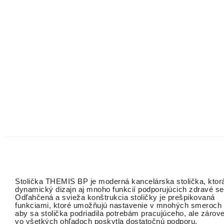
Stolička THEMIS BP je moderná kancelárska stolička, ktor
dynamický dizajn aj mnoho funkcií podporujúcich zdravé se
Odľahčená a svieža konštrukcia stoličky je prešpikovaná
funkciami, ktoré umožňujú nastavenie v mnohých smeroch 
aby sa stolička podriadila potrebám pracujúceho, ale záro
vo všetkých ohľadoch poskytla dostatočnú podporu.