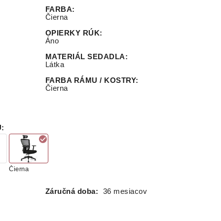
FARBA
:
Čierna
OPIERKY RÚK
:
Áno
MATERIÁL SEDADLA
:
Látka
FARBA RÁMU / KOSTRY
:
Čierna
U
:
Čierna
Záručná doba:
36 mesiacov