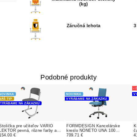
(kg)
Záručná lehota
3
Podobné produkty
-
NOVINKA
NOVINKA
V
NÁŠ TIP
VYRÁBAME NA ZÁKAZKU
VYRÁBAME NA ZÁKAZKU
Stolička pre učiteľov VARIO
FORMDESIGN Kancelárske
K
LEKTOR pevná, rôzne farby a
kreslo NONETO UNA 100
č
poťah BONDAI BOMBAY
154.00 €
čalúnenie KLASIK
709.71 €
F
4