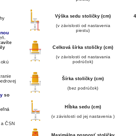
Výška sedu stoličky (cm)
ahy
(v závislosti od nastavenia
piestu)
nnou
eň.
avíte
ily
Celková šírka stoličky (cm)
(v závislosti od nastavania
podrúčok)
sokú
ranie
Šírka stoličky (cm)
bedrovej
(bez podrúčok)
ky
so
Hĺbka sedu (cm)
teľná
(v závislosti od jej nastavenia )
0 a ČSN
Maximálna nosnosť stoličky