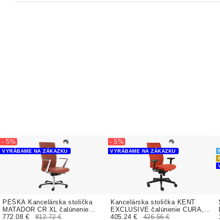
- 5%
- 5%
VYRÁBAME NA ZÁKAZKU
VYRÁBAME NA ZÁKAZKU
PEŠKA Kancelárska stolička
Kancelárska stolička KENT
MATADOR CR XL čalúnenie
EXCLUSIVE čalúnenie CURA,
BOMBAY
772.08 €
812.72 €
LUCKY
405.24 €
426.56 €