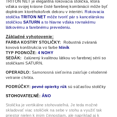
TRITON NET je elegantná rokovacia stolička, ktorá
vďaka svojej krásne čisté farebnej kombinácii môže byť
doplnkom ktoréhokoľvek dekoru v interiéri.
Rokovacia
stolička
TRITON NET
môže tvoriť pár s kancelárskou
stoličkou
SATURN
a to hlavne vďaka rovnakému
látkovému a farebnému prevedeniu.
Základné vyhotovenie:
FARBA KOSTRY STOLIČKY:
Robustná zváraná
kovová konštrukcia vo farbe
hliník
TYP PODNOŽE:
4 NOHY
SEDÁK:
čalúnený kvalitnou látkou vo farebnej sérii so
stoličkami SATURN.
OPERADLO:
Samonosná sieťovina zaisťuje celodenné
vetranie chrbta.
PODRÚČKY:
pevné opierky rúk
sú súčasťou stoličky
STOHOVATEĽNÉ:
ÁNO
Stolička je vertikálne stohovateľná. Je teda možné
skladovať viac stoličiek na sebe v stohu a využiť tak
priestor nielen k iným činnostiam, ale napríklad aj k