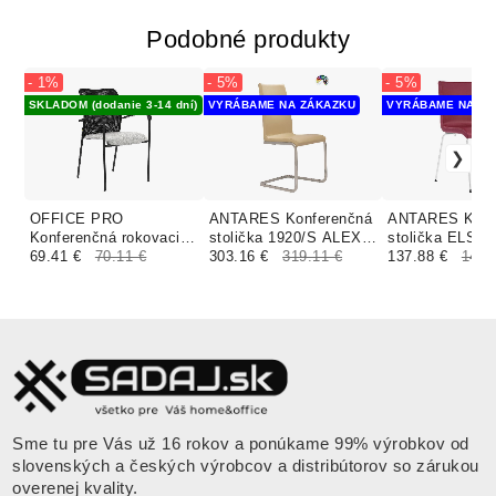
Podobné produkty
- 1%
- 5%
- 5%
SKLADOM (dodanie 3-14 dní)
VYRÁBAME NA ZÁKAZKU
VYRÁBAME NA ZÁ
OFFICE PRO
ANTARES Konferenčná
ANTARES Konf
Konferenčná rokovacia
stolička 1920/S ALEX
stolička ELSI 
stolička TRITON
69.41 €
70.11 €
čalúnenie KOŽA
303.16 €
319.11 €
SEAT UPH čalú
137.88 €
145.
BLACK SL sivá
BLOOM kožen
Sme tu pre Vás už 16 rokov a ponúkame 99% výrobkov od
slovenských a českých výrobcov a distribútorov so zárukou
overenej kvality.