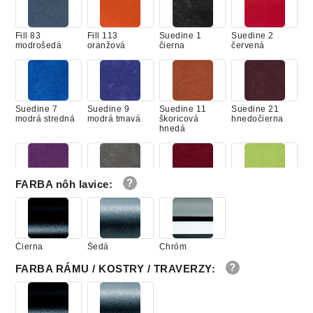
Fill 83
Fill 113
Suedine 1
Suedine 2
modrošedá
oranžová
čierna
červená
Suedine 7
Suedine 9
Suedine 11
Suedine 21
modrá stredná
modrá tmavá
škoricová
hnedočierna
hnedá
FARBA nôh lavice
:
Suedine 22
Suedine 24
Suedine 29
Suedine 34 kiwi
fialová
šedá
bordová
zelená
Čierna
Šedá
Chróm
Suedine 41
Suedine 46
Suedine 59
Suedine 65
FARBA RÁMU / KOSTRY / TRAVERZY
:
ružová
oranžová
zelená
modrá svetlá