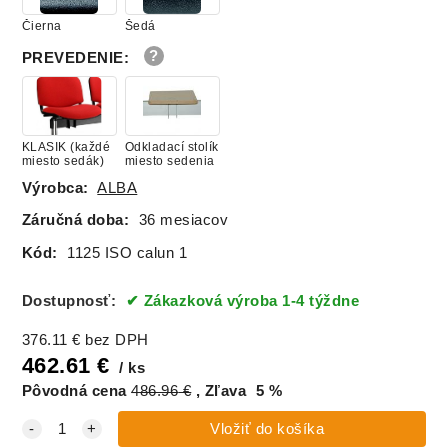
Čierna
Šedá
Suedine 109
béžová
PREVEDENIE
:
KLASIK (každé
Odkladací stolík
miesto sedák)
miesto sedenia
Výrobca:
ALBA
Záručná doba:
36 mesiacov
Kód:
1125 ISO calun 1
Dostupnosť:
Zákazková výroba 1-4 týždne
376.11
€
bez DPH
462.61
€
ks
Pôvodná cena
486.96
€
Zľava
5
%