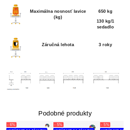
Maximálna nosnosť lavice
650 kg
(kg)
130 kg/1
sedadlo
Záručná lehota
3 roky
Podobné produkty
- 6%
- 5%
- 5%