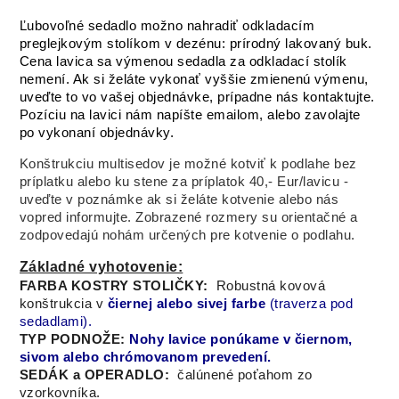
Ľubovoľné sedadlo možno nahradiť odkladacím
preglejkovým stolíkom v dezénu: prírodný lakovaný buk.
Cena lavica sa výmenou sedadla za odkladací stolík
nemení. Ak si želáte vykonať vyššie zmienenú výmenu,
uveďte to vo vašej objednávke, prípadne nás kontaktujte.
Pozíciu na lavici nám napíšte emailom, alebo zavolajte
po vykonaní objednávky.
Konštrukciu multisedov je možné kotviť k podlahe bez
príplatku alebo ku stene za príplatok 40,- Eur/lavicu -
uveďte v poznámke ak si želáte kotvenie alebo nás
vopred informujte. Zobrazené rozmery su orientačné a
zodpovedajú nohám určených pre kotvenie o podlahu.
Základné vyhotovenie:
FARBA KOSTRY STOLIČKY:
Robustná kovová
konštrukcia v
čiernej alebo sivej farbe
(traverza pod
sedadlami).
TYP PODNOŽE:
Nohy lavice ponúkame v čiernom,
sivom alebo chrómovanom prevedení.
SEDÁK a OPERADLO:
čalúnené poťahom zo
vzorkovníka.