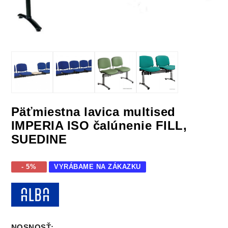
Päťmiestna lavica multised
IMPERIA ISO čalúnenie FILL,
SUEDINE
- 5%
VYRÁBAME NA ZÁKAZKU
NOSNOSŤ
: