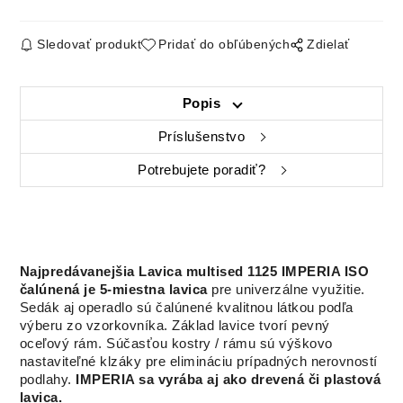
Sledovať produkt
Pridať do obľúbených
Zdielať
Popis
Príslušenstvo
Potrebujete poradiť?
Najpredávanejšia Lavica multised 1125 IMPERIA ISO
čalúnená
je 5-miestna lavica
pre univerzálne využitie.
Sedák aj operadlo sú čalúnené kvalitnou látkou podľa
výberu zo vzorkovníka. Základ lavice tvorí pevný
oceľový rám. Súčasťou kostry / rámu sú výškovo
nastaviteľné klzáky pre elimináciu prípadných nerovností
podlahy.
IMPERIA sa vyrába aj ako drevená či plastová
lavica.