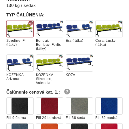
130 kg / sedák
TYP ČALÚNENIA
:
Suedine, Fill
Bondai,
Era (látka)
Cura, Lucky
(látky)
Bombay, Fortis
(látka)
(látky)
KOŽENKA
KOŽENKA
KOŽA
Arizona
Silvertex,
Valencia
Čalúnenie cenová kat. 1.
:
Fill 9 čierna
Fill 29 bordová
Fill 38 šedá
Fill 82 modrá