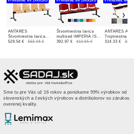
VYRÁBAME NA ZÁKAZKU
VYRÁBAME NA ZÁKAZKU
VYRÁBAME NA ZÁ
ANTARES
Štvormiestna lavica
ANTARES ALB
Štvormiestna lavica
multised IMPERIA ISO
Trojmiestna lav
multised 104 ELSI
529.54 €
563.34 €
plastová
392.97 €
413.65 €
multised 1123
314.33 €
330.
drevená buk
plastová
Sme tu pre Vás už 16 rokov a ponúkame 99% výrobkov od
slovenských a českých výrobcov a distribútorov so zárukou
overenej kvality.