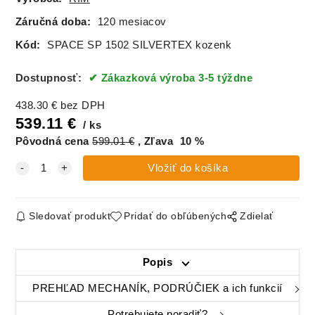
Záručná doba:
120 mesiacov
Kód:
SPACE SP 1502 SILVERTEX kozenk
Dostupnosť:
Zákazková výroba 3-5 týždne
438.30
€
bez DPH
539.11
€
ks
Pôvodná cena
599.01
€
Zľava
10
%
Sledovať produkt
Pridať do obľúbených
Zdielať
Popis
PREHĽAD MECHANÍK, PODRÚČIEK a ich funkcií
Potrebujete poradiť?