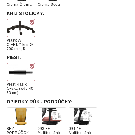
Čierna Čierna
Čierna Šedá
KRÍŽ STOLIČKY
:
Plastový
ČIERNY kríž Ø
700 mm, 5-
ramenný
PIEST
:
Piest klasik
(výška sedu 40-
53 cm)
OPIERKY RÚK / PODRÚČKY
:
BEZ
093 3F
094 4F
PODRÚČOK
Multifunkčné
Multifunkčné