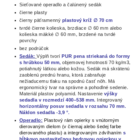
Sieťované operadlo a čalúnený sedák
čierne plasty
čierny päťramenný
plastový kríž ∅ 70 cm
tvrdé čierne kolieska, brzdiace ∅ 60 mm alebo
kolieska mäkké ∅ 60 mm, brzdené na tvrdé
povrchy
bez podrúčok
Sedák:
Výplň tvorí
PUR pena striekaná do formy
s hrúbkou 50 mm,
objemovej hmotnosti 70 kg/m3,
potiahnutý látkou
alebo kožou.
Sedák má skrátenú
zaoblenú prednú hranu, ktorá zabraňuje
nežiaducemu tlaku na spodnú časť
nôh.
Má
ergonomický tvar na správne a pohodlné sedenie.
Materiál plastov polyamid.
Nastavenie
výšky
sedadla v rozmedzí 400–538 mm.
Integrovaný
horizontálny posuv sedadla v rozsahu 70 mm.
Náklon sedadla -3,9 °.
Operadlo:
Plastový rám opierky s vnútorným
dierovaným dielom (v čiernaj alebo šedej farbe
dierovaného plastu) a integrovaným zdvíhaním
s
hĺbkovo nastaviteľnou bedrovou opierkou v