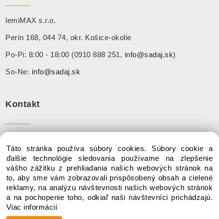
lemiMAX s.r.o.
Perín 168, 044 74, okr. Košice-okolie
Po-Pi: 8:00 - 18:00 (0910 888 251,
info@sadaj.sk
)
So-Ne:
info@sadaj.sk
Kontakt
Tel:
+ 421 910 888 251
Táto stránka používa súbory cookies. Súbory cookie a
Mail:
info@sadaj.sk
ďalšie technológie sledovania používame na zlepšenie
vášho zážitku z prehliadania našich webových stránok na
to, aby sme vám zobrazovali prispôsobený obsah a cielené
reklamy, na analýzu návštevnosti našich webových stránok
a na pochopenie toho, odkiaľ naši návštevníci prichádzajú.
Copyright © 2020 SADAJ.SK, Všetky práva vyhradené
Viac informácií