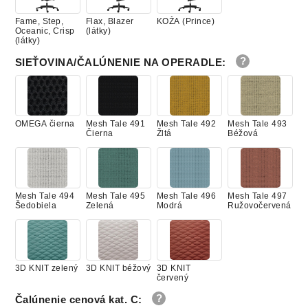
Fame, Step,
Flax, Blazer
KOŽA (Prince)
Oceanic, Crisp
(látky)
(látky)
SIEŤOVINA/ČALÚNENIE NA OPERADLE
:
OMEGA čierna
Mesh Tale 491
Mesh Tale 492
Mesh Tale 493
Čierna
Žltá
Béžová
Mesh Tale 494
Mesh Tale 495
Mesh Tale 496
Mesh Tale 497
Šedobiela
Zelená
Modrá
Ružovočervená
3D KNIT zelený
3D KNIT béžový
3D KNIT
červený
Čalúnenie cenová kat. C
: