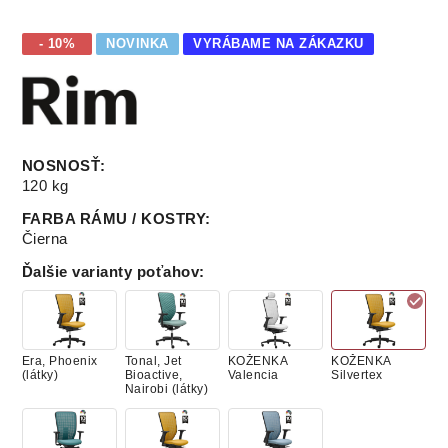
- 10%
NOVINKA
VYRÁBAME NA ZÁKAZKU
NOSNOSŤ
:
120 kg
FARBA RÁMU / KOSTRY
:
Čierna
Ďalšie varianty poťahov
:
Era, Phoenix
Tonal, Jet
KOŽENKA
KOŽENKA
(látky)
Bioactive,
Valencia
Silvertex
Nairobi (látky)