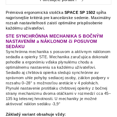
Prémiová ergonomická stolička
SPACE SP 1502
spĺňa
najprísnejšie kritériá pre kancelárske sedenie.
Maximálny
rozsah nastaviteľnosti zaistí optimálne prispôsobenie
každému užívateľovi.
STE SYNCHRÓNNA MECHANIKA S BOČNÝM
NASTAVENÍM a NÁKLONOM či POSUVOM
SEDÁKU
Synchrónna mechanika s posuvom a aktívnym náklonom
sedadla a opierky STE.
Mechanika zaručujúca
dokonalé
pohodlie a ergonómiu vďaka plynulému chodu a
optimálnemu nastaveniu sa každému užívateľovi.
Sedadlo
aj chrbtová opierka sledujú synchrónne av
správnom uhle pohyby sediacej osoby, záklon podpery v
rozsahu 0–28°
s možnosťou aretácie v 4 polohách.
Plynulé nastavenie protitlaku chrbtovej opierky z bočnej
strany mechanizmu
dvoma otáčkami v rozmedzí cca 45–
135 kg telesnej hmotnosti.
U mechaniky je možné
aktivovať náklon sedáku
-3,9°
Základý variant obsahuje vždy: