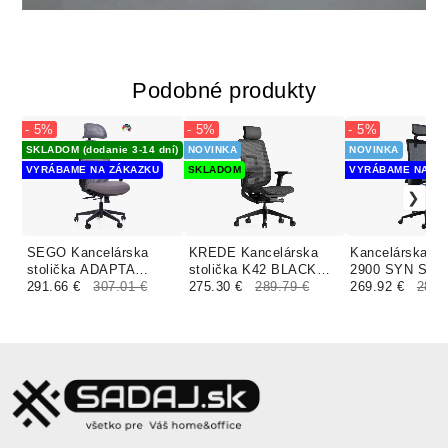
Podobné produkty
- 5%
- 5%
- 5%
SKLADOM (dodanie 3-14 dní)
NOVINKA
NOVINKA
VYRÁBAME NA ZÁKAZKU
SKLADOM
VYRÁBAME NA ZÁ
SEGO Kancelárska
KREDE Kancelárska
Kancelárska st
stolička ADAPTA
stolička K42 BLACK
2900 SYN SL 
čalúnenie PALLADIO
291.66 €
307.01 €
FULL MESH čierna
275.30 €
289.79 €
BLACK WHITE
269.92 €
284.
FINAL
celosieť
čalúnenie NAI