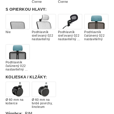
Čierne
Čierne
S OPIERKOU HLAVY
:
Nie
Podhlavník
Podhlavník
Podhlavník
sieťovaný 022
sieťovaný 022
čalúnený 022
nastaviteľný
nastaviteľný +
nastaviteľný
vešiak
Podhlavník
čalúnený 022
nastaviteľný +
vešiak
KOLIESKA / KLZÁKY
:
Ø 60 mm na
Ø 60 mm na
koberce
tvrdé povrchy,
linoleum
Výrobca:
RIM