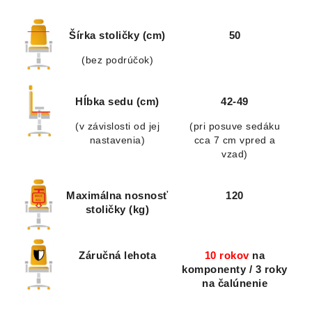
Šírka stoličky (cm)
50
(bez podrúčok)
Hĺbka sedu (cm)
42-49
(v závislosti od jej
(pri posuve sedáku
nastavenia)
cca 7 cm vpred a
vzad)
Maximálna nosnosť
120
stoličky (kg)
Záručná lehota
10 rokov
na
komponenty / 3 roky
na čalúnenie