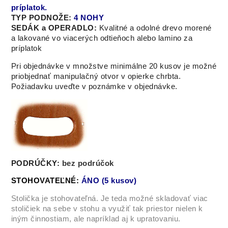
príplatok.
TYP PODNOŽE:
4 NOHY
SEDÁK a OPERADLO:
Kvalitn
é a odolné drevo morené
a lakované vo viacerých odtieňoch alebo lamino za
príplatok
Pri objednávke v množstve minimálne 20 kusov je možné
priobjednať manipulačný otvor v opierke chrbta.
Požiadavku uveďte v poznámke v objednávke.
PODRÚČKY:
bez podrúčok
STOHOVATEĽNÉ:
ÁNO (5 kusov)
Stolička je stohovateľná. Je teda možné skladovať viac
stoličiek na sebe v stohu a využiť tak priestor nielen k
iným činnostiam, ale napríklad aj k upratovaniu.