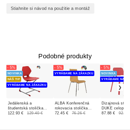
Stiahnite si návod na použitie a montáž
Podobné produkty
- 5%
- 5%
- 5%
NOVINKA
VYRÁBAME NA ZÁKAZKU
NOVINKA
NÁŠ TIP
VYRÁBAME NA ZÁ
VYRÁBAME NA ZÁKAZKU
Jedálenská a
ALBA Konferenčná
Dizajnová stoli
študentská stolička
rokovacia stolička
DUKE celoplas
DAMIAN plast
122.93 €
129.40 €
LILLY EKO drevo
72.45 €
76.26 €
87.88 €
92.51