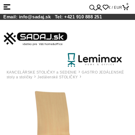
0
€ / EUR
Email:
info@sadaj.sk
Tel:
+421 910 888 251
KANCELÁRSKE STOLIČKY a SEDENIE
GASTRO JEDÁLENSKÉ
stoly a stoličky
Jedálenské STOLIČKY