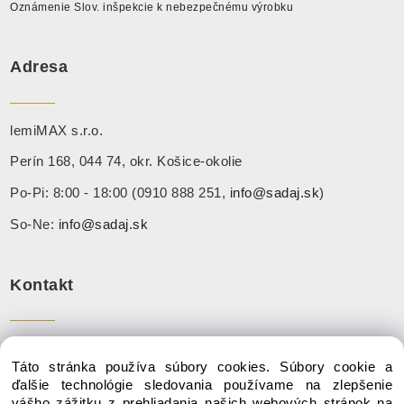
Oznámenie Slov. inšpekcie k nebezpečnému výrobku
Adresa
lemiMAX s.r.o.
Perín 168, 044 74, okr. Košice-okolie
Po-Pi: 8:00 - 18:00 (0910 888 251,
info@sadaj.sk
)
So-Ne:
info@sadaj.sk
Kontakt
Tel:
+ 421 910 888 251
Táto stránka používa súbory cookies. Súbory cookie a
Mail:
info@sadaj.sk
ďalšie technológie sledovania používame na zlepšenie
vášho zážitku z prehliadania našich webových stránok na