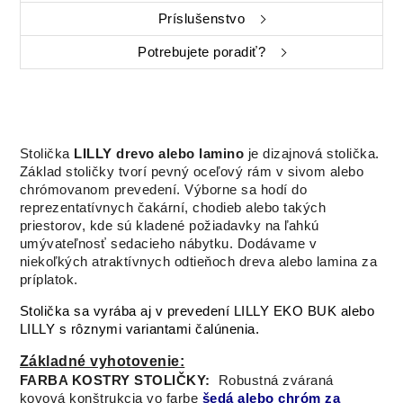
Príslušenstvo
Potrebujete poradiť?
Stolička
LILLY drevo alebo lamino
je dizajnová stolička.
Základ stoličky tvorí pevný oceľový rám v sivom alebo
chrómovanom prevedení. Výborne sa hodí do
reprezentatívnych čakární, chodieb alebo takých
priestorov, kde sú kladené požiadavky na ľahkú
umývateľnosť sedacieho nábytku. Dodávame v
niekoľkých atraktívnych odtieňoch dreva alebo lamina za
príplatok.
Stolička sa vyrába aj v prevedení LILLY EKO BUK alebo
LILLY s rôznymi variantami čalúnenia.
Základné vyhotovenie:
FARBA KOSTRY STOLIČKY:
Robustná zváraná
kovová konštrukcia vo farbe
šedá alebo chróm za