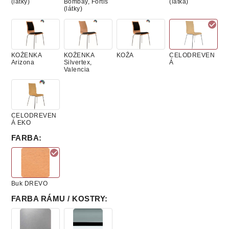
(látky)
Bombay, Fortis
(látka)
(látky)
KOŽENKA
KOŽENKA
KOŽA
CELODREVEN
Arizona
Silvertex,
Á
Valencia
CELODREVEN
Á EKO
FARBA
:
Buk DREVO
FARBA RÁMU / KOSTRY
: